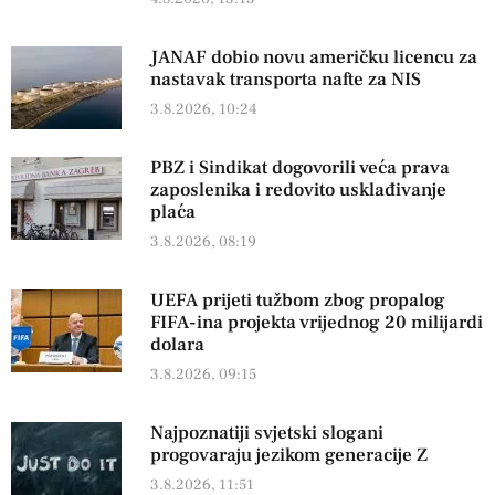
JANAF dobio novu američku licencu za
nastavak transporta nafte za NIS
3.8.2026, 10:24
PBZ i Sindikat dogovorili veća prava
zaposlenika i redovito usklađivanje
plaća
3.8.2026, 08:19
UEFA prijeti tužbom zbog propalog
FIFA-ina projekta vrijednog 20 milijardi
dolara
3.8.2026, 09:15
Najpoznatiji svjetski slogani
progovaraju jezikom generacije Z
3.8.2026, 11:51