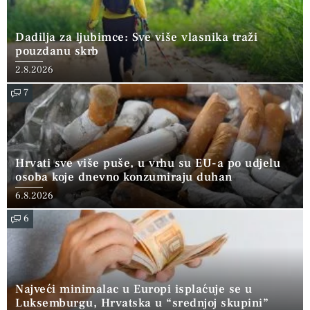
Dadilja za ljubimce: Sve više vlasnika traži
pouzdanu skrb
2.8.2026
7
Hrvati sve više puše, u vrhu su EU-a po udjelu
osoba koje dnevno konzumiraju duhan
6.8.2026
6
Najveći minimalac u Europi isplaćuje se u
Luksemburgu, Hrvatska u “srednjoj skupini”