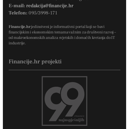
E-mail:
redakcija@financije.hr
Telefon:
095/3998-171
Financije.hr
jedinstveni je informativni portal koji se bavi
financijskim i ekonomskim temama važnim za društveni razvoj –
od makroekonomskih analiza svjetskih i domaćih kretanja do IT
industrije.
Financije.hr projekti