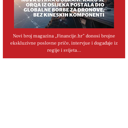
Novi broj magazina „Financije.hr” donosi brojne
ekskluzivne poslovne priče, intervjue i događaje iz
regije i svijeta…