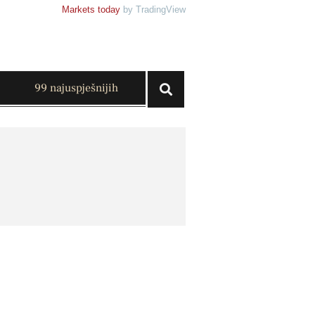
Markets today
by TradingView
99 najuspješnijih