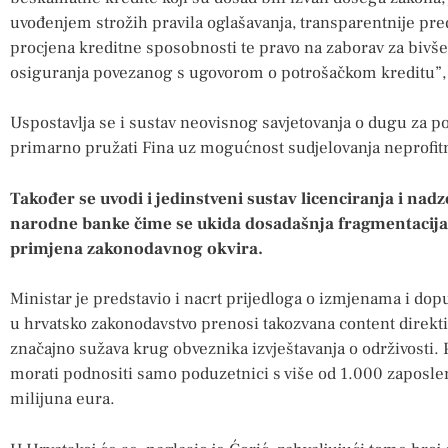
uvođenjem strožih pravila oglašavanja, transparentnije pr
procjena kreditne sposobnosti te pravo na zaborav za bivš
osiguranja povezanog s ugovorom o potrošačkom kreditu”, 
Uspostavlja se i sustav neovisnog savjetovanja o dugu za p
primarno pružati Fina uz mogućnost sudjelovanja neprofitn
Također se uvodi i jedinstveni sustav licenciranja i na
narodne banke čime se ukida dosadašnja fragmentacija
primjena zakonodavnog okvira.
Ministar je predstavio i nacrt prijedloga o izmjenama i d
u hrvatsko zakonodavstvo prenosi takozvana content direkt
značajno sužava krug obveznika izvještavanja o održivosti. 
morati podnositi samo poduzetnici s više od 1.000 zaposl
milijuna eura.