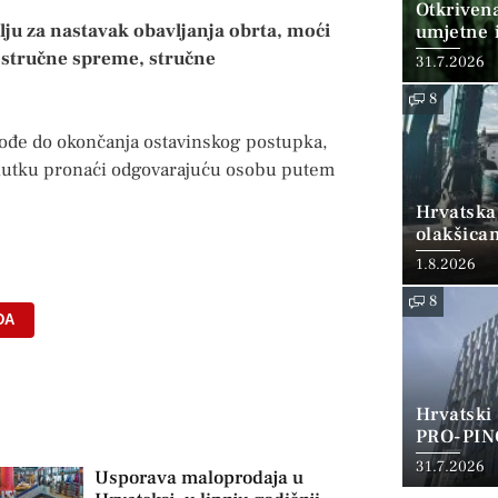
Otkriven
lju za nastavak obavljanja obrta, moći
umjetne i
 stručne spreme, stručne
31.7.2026
8
vođe do okončanja ostavinskog postupka,
enutku pronaći odgovarajuću osobu putem
Hrvatska
olakšica
1.8.2026
8
DA
Hrvatski
PRO-PIN
31.7.2026
Usporava maloprodaja u