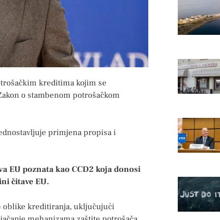
potrošačkim kreditima kojim se
 i Zakon o stambenom potrošačkom
jednostavljuje primjena propisa i
iva EU poznata kao CCD2 koja donosi
ni čitave EU.
oblike kreditiranja, uključujući
, jačanje mehanizama zaštite potrošača