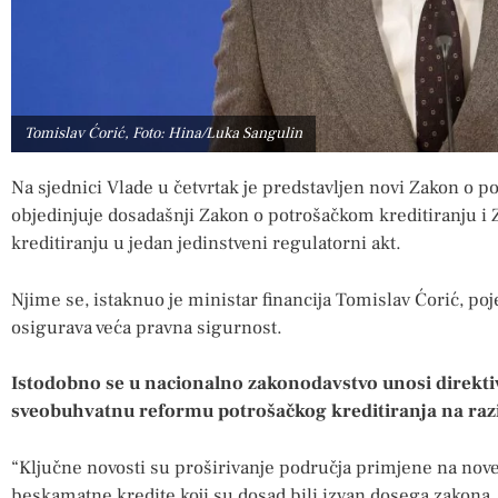
Tomislav Ćorić, Foto: Hina/Luka Sangulin
Na sjednici Vlade u četvrtak je predstavljen novi Zakon o 
objedinjuje dosadašnji Zakon o potrošačkom kreditiranju
kreditiranju u jedan jedinstveni regulatorni akt.
Njime se, istaknuo je ministar financija Tomislav Ćorić, po
osigurava veća pravna sigurnost.
Istodobno se u nacionalno zakonodavstvo unosi direkt
sveobuhvatnu reformu potrošačkog kreditiranja na razi
“Ključne novosti su proširivanje područja primjene na nove 
beskamatne kredite koji su dosad bili izvan dosega zakona