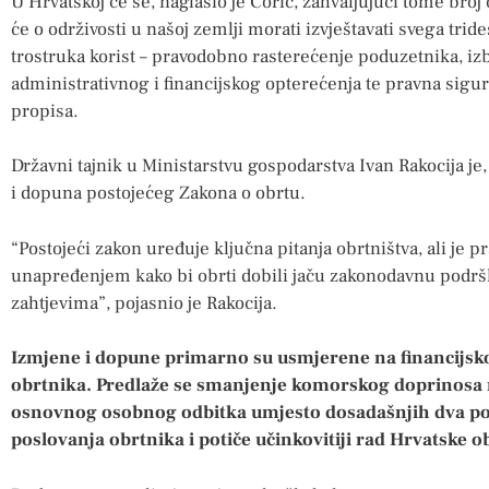
U Hrvatskoj će se, naglasio je Ćorić, zahvaljujući tome broj
će o održivosti u našoj zemlji morati izvještavati svega tri
trostruka korist – pravodobno rasterećenje poduzetnika, i
administrativnog i financijskog opterećenja te pravna sigu
propisa.
Državni tajnik u Ministarstvu gospodarstva Ivan Rakocija je
i dopuna postojećeg Zakona o obrtu.
“Postojeći zakon uređuje ključna pitanja obrtništva, ali je
unapređenjem kako bi obrti dobili jaču zakonodavnu podrš
zahtjevima”, pojasnio je Rakocija.
Izmjene i dopune primarno su usmjerene na financijsko
obrtnika. Predlaže se smanjenje komorskog doprinosa n
osnovnog osobnog odbitka umjesto dosadašnjih dva pos
poslovanja obrtnika i potiče učinkovitiji rad Hrvatske 