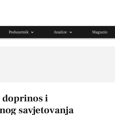
Poduzetnik
Analize
Magazin
 doprinos i
snog savjetovanja