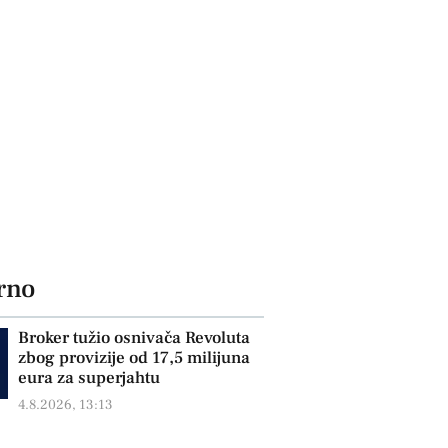
rno
Broker tužio osnivača Revoluta
zbog provizije od 17,5 milijuna
eura za superjahtu
4.8.2026, 13:13