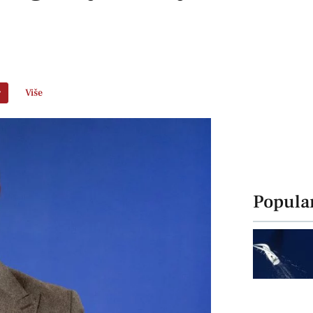
r
Više
Popula