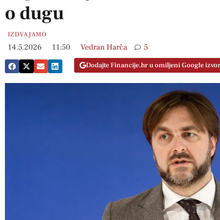
o dugu
IZDVAJAMO
14.5.2026
11:50
Vedran Harča
5
Dodajte Financije.hr u omiljeni Google izvo