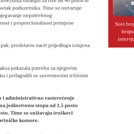
 obveznika smanjiti za više od 90 posto te
desetak poduzetnika. Time se ostvaruje
zbjegavanje nepotrebnog
rnost i proporcionalnost primjene
Novi bro
brojn
intervj
, pak, predstavio nacrt prijedloga izmjena
 praksa pokazala potrebu za njegovim
ku i prilagodili se suvremenim tržišnim
 i administrativno rasterećenje
a jedinstvenu stopu od 1,5 posto
to. Time se snižavaju troškovi
obrtničke komore.