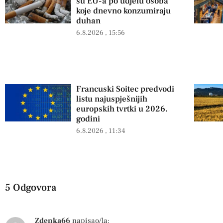
su EU-a po udjelu osoba
koje dnevno konzumiraju
duhan
6.8.2026
15:56
Francuski Soitec predvodi
listu najuspješnijih
europskih tvrtki u 2026.
godini
6.8.2026
11:34
5 Odgovora
Zdenka66
napisao/la: