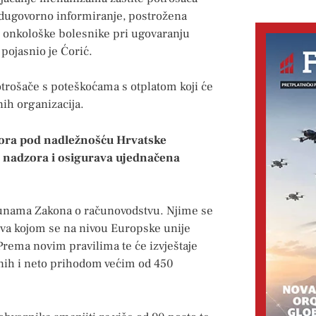
edugovorno informiranje, postrožena
e onkološke bolesnike pri ugovaranju
pojasnio je Ćorić.
otrošače s poteškoćama s otplatom koji će
ih organizacija.
dzora pod nadležnošću Hrvatske
 nadzora i osigurava ujednačena
opunama Zakona o računovodstvu. Njime se
iva kojom se na nivou Europske unije
Prema novim pravilima te će izvještaje
enih i neto prihodom većim od 450