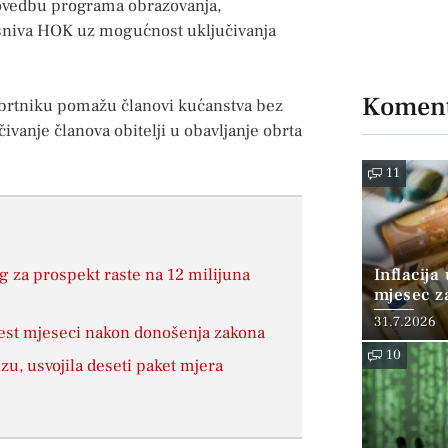
rovedbu programa obrazovanja,
 osniva HOK uz mogućnost uključivanja
Koment
 obrtniku pomažu članovi kućanstva bez
ivanje članova obitelji u obavljanje obrta
11
ag za prospekt raste na 12 milijuna
Inflacija
mjesec z
posto
31.7.2026
 šest mjeseci nakon donošenja zakona
10
zu, usvojila deseti paket mjera