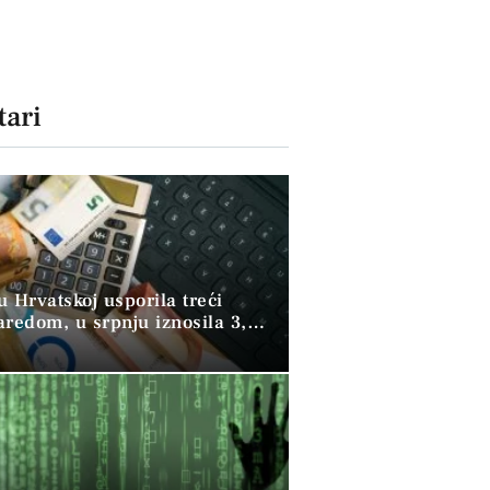
ari
 u Hrvatskoj usporila treći
aredom, u srpnju iznosila 3,9