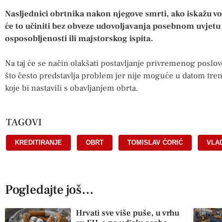
Nasljednici obrtnika nakon njegove smrti, ako iskažu vo
će to učiniti bez obveze udovoljavanja posebnom uvjetu
osposobljenosti ili majstorskog ispita.
Na taj će se način olakšati postavljanje privremenog poslo
što često predstavlja problem jer nije moguće u datom tr
koje bi nastavili s obavljanjem obrta.
TAGOVI
KREDITIRANJE
,
OBRT
,
TOMISLAV ĆORIĆ
,
VLA
Pogledajte još...
Hrvati sve više puše, u vrhu