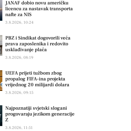
JANAF dobio novu američku
licencu za nastavak transporta
nafte za NIS
3.8.2026, 10:24
PBZ i Sindikat dogovorili veća
prava zaposlenika i redovito
usklađivanje plaća
3.8.2026, 08:19
UEFA prijeti tužbom zbog
propalog FIFA-ina projekta
vrijednog 20 milijardi dolara
3.8.2026, 09:15
Najpoznatiji svjetski slogani
progovaraju jezikom generacije
Z
3.8.2026, 11:51