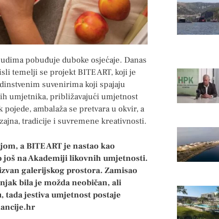
 ljudima pobuđuje duboke osjećaje. Danas
li temelji se projekt BITE ART, koji je
edinstvenim suvenirima koji spajaju
tih umjetnika, približavajući umjetnost
k pojede, ambalaža se pretvara u okvir, a
ajna, tradicije i suvremene kreativnosti.
ijom, a BITE ART je nastao kao
 još na Akademiji likovnih umjetnosti.
 izvan galerijskog prostora. Zamisao
jak bila je možda neobičan, ali
u, tada jestiva umjetnost postaje
ancije.hr