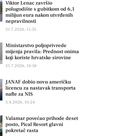
Viktor Lenac završio
polugodište s gubitkom od 6,1
milijun eura nakon utvrđenih
nepravilnosti
31.7.2026, 11:55
Ministarstvo poljoprivrede
mijenja pravila: Prednost onima
koji koriste hrvatske sirovine
31.7.2026, 10:58
JANAF dobio novu američku
licencu za nastavak transporta
nafte za NIS
3.8.2026, 10:24
Valamar povećao prihode deset
posto, Pical Resort glavni
pokretač rasta