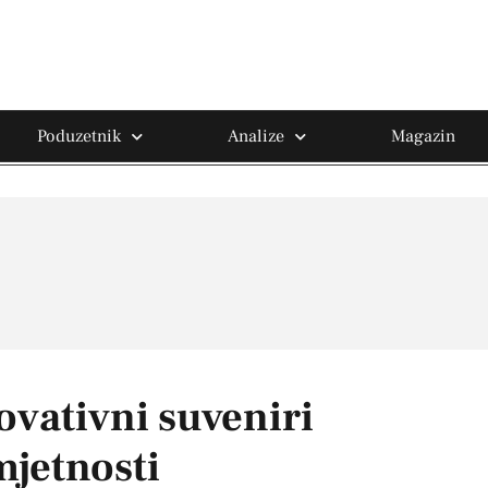
Poduzetnik
Analize
Magazin
novativni suveniri
mjetnosti