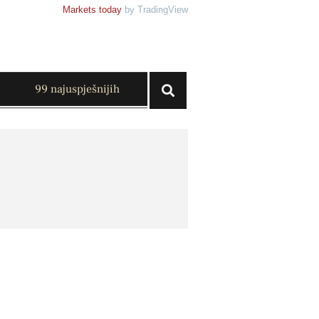
Markets today
by TradingView
99 najuspješnijih