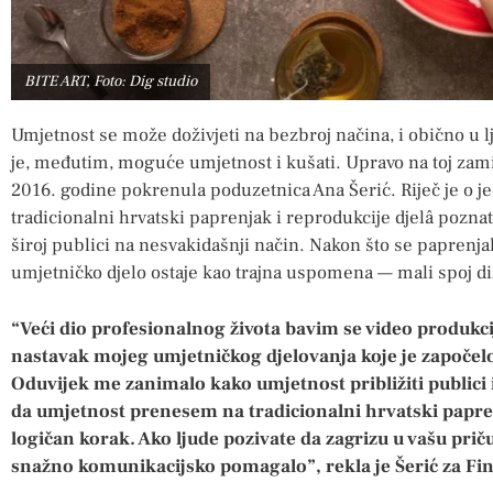
BITE ART, Foto: Dig studio
Umjetnost se može doživjeti na bezbroj načina, i obično u
je, međutim, moguće umjetnost i kušati. Upravo na toj zamis
2016. godine pokrenula poduzetnica Ana Šerić. Riječ je o j
tradicionalni hrvatski paprenjak i reprodukcije djelâ pozna
široj publici na nesvakidašnji način. Nakon što se paprenja
umjetničko djelo ostaje kao trajna uspomena — mali spoj diz
“Veći dio profesionalnog života bavim se video produkc
nastavak mojeg umjetničkog djelovanja koje je započelo
Oduvijek me zanimalo kako umjetnost približiti publici
da umjetnost prenesem na tradicionalni hrvatski papren
logičan korak. Ako ljude pozivate da zagrizu u vašu prič
snažno komunikacijsko pomagalo”, rekla je Šerić za Fin