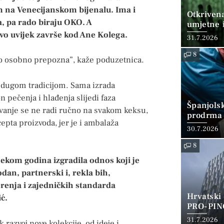
na Venecijanskom bijenalu. Ima i
Otkriven
a, pa rado biraju OKO. A
umjetne i
o uvijek završe kod Ane Kolega.
31.7.2026
8
tko osobno prepozna”, kaže poduzetnica.
s dugom tradicijom. Sama izrada
 pečenja i hlađenja slijedi faza
Španjols
kavanje se ne radi ručno na svakom keksu,
prodrma 
cepta proizvoda, jer je i ambalaža
30.7.2026
8
ekom godina izgradila odnos koji je
an, partnerski i, rekla bih,
erenja i zajedničkih standarda
Hrvatski
ć.
PRO-PIN
31.7.2026
 razvoj nove kolekcije, od ideje i