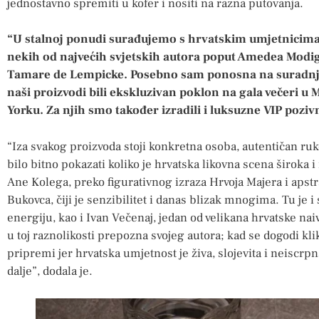
jednostavno spremiti u kofer i nositi na razna putovanja.
“U stalnoj ponudi surađujemo s hrvatskim umjetnicima, n
nekih od najvećih svjetskih autora poput Amedea Modig
Tamare de Lempicke. Posebno sam ponosna na suradnju
naši proizvodi bili ekskluzivan poklon na gala večeri 
Yorku. Za njih smo također izradili i luksuzne VIP pozivn
“Iza svakog proizvoda stoji konkretna osoba, autentičan ruk
bilo bitno pokazati koliko je hrvatska likovna scena široka i
Ane Kolega, preko figurativnog izraza Hrvoja Majera i apst
Bukovca, čiji je senzibilitet i danas blizak mnogima. Tu je i
energiju, kao i Ivan Večenaj, jedan od velikana hrvatske nai
u toj raznolikosti prepozna svojeg autora; kad se dogodi klik
pripremi jer hrvatska umjetnost je živa, slojevita i neiscrpn
dalje”, dodala je.