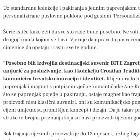
Uz standardne kolekcije i pakiranja s jednim paprenjakom 
personalizirane poslovne poklone pod geslom ‘Personalizac
Šerić ističe kako želi da sve što rade bude posebno. Ne voli 
drugoj branši kojom se bavi. Vjeruje da upravo ta posvećeno
činjenice da opstaju i rastu sve te godine.
“Posebno bih izdvojila destinacijski suvenir BITE Zagre
tanjurić za posluživanje, kao i kolekciju Croatian Traditi
komunicira hrvatsku inovaciju i identitet.
Klijenti rado b
paprenjak i magnet s potpisom vječne romantičarke Ane Kol
što se paprenjak pojede u pakiranju, ostaje magnet kao tr
proizvodi nisu klasični suveniri, oni su komunikacijsko po
cijeni umjetnost, promišljen koncept i dizajn. Da je takav 
struke te brojna priznanja koja su naši proizvodi tijekom go
Rok trajanja njezinih proizvoda je do 12 mjeseci, a zbog la