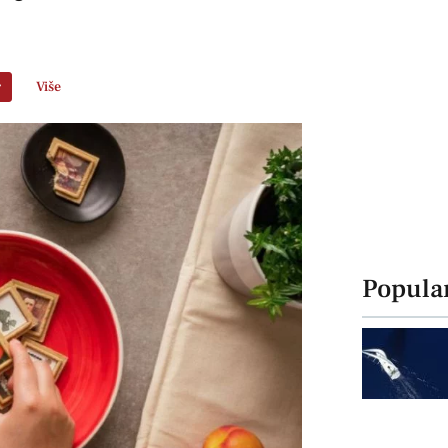
r
Više
Popula