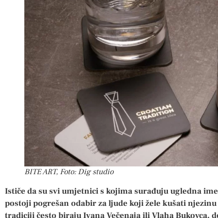
BITE ART, Foto: Dig studio
Ističe da su svi umjetnici s kojima surađuju ugledna im
postoji pogrešan odabir za ljude koji žele kušati njezinu
tradiciji često biraju Ivana Večenaja ili Vlaha Bukovca, 