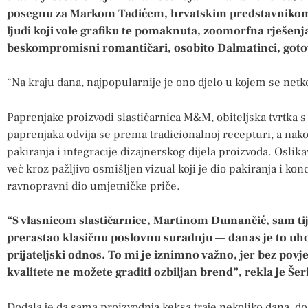
posegnu za Markom Tadićem, hrvatskim predstavnikom 
ljudi koji vole grafiku te pomaknuta, zoomorfna rješenj
beskompromisni romantičari, osobito Dalmatinci, gotov
“Na kraju dana, najpopularnije je ono djelo u kojem se ne
Paprenjake proizvodi slastičarnica M&M, obiteljska tvrtka 
paprenjaka odvija se prema tradicionalnoj recepturi, a nakon
pakiranja i integracije dizajnerskog dijela proizvoda. Osli
već kroz pažljivo osmišljen vizual koji je dio pakiranja i kon
ravnopravni dio umjetničke priče.
“S vlasnicom slastičarnice, Martinom Dumančić, sam tij
prerastao klasičnu poslovnu suradnju — danas je to uhod
prijateljski odnos. To mi je iznimno važno, jer bez povj
kvalitete ne možete graditi ozbiljan brend”, rekla je Šeri
Dodala je da sama proizvodnja keksa traje nekoliko dana, dok