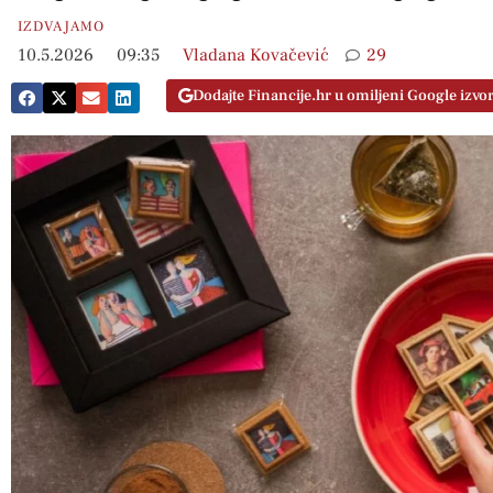
IZDVAJAMO
10.5.2026
09:35
Vladana Kovačević
29
Dodajte Financije.hr u omiljeni Google izvo