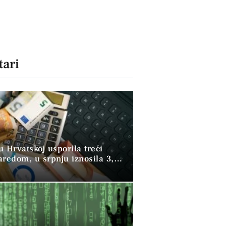
ari
 u Hrvatskoj usporila treći
aredom, u srpnju iznosila 3,9