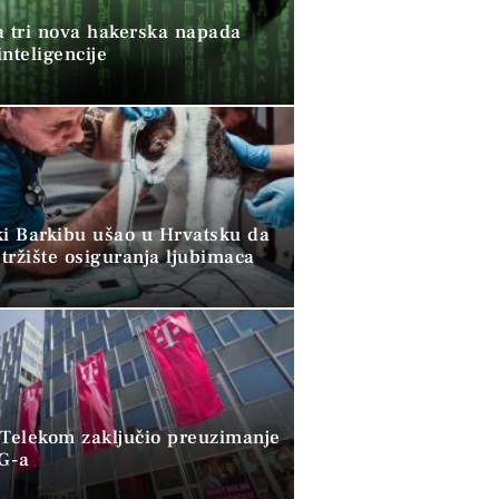
a tri nova hakerska napada
nteligencije
ki Barkibu ušao u Hrvatsku da
tržište osiguranja ljubimaca
 Telekom zaključio preuzimanje
G-a