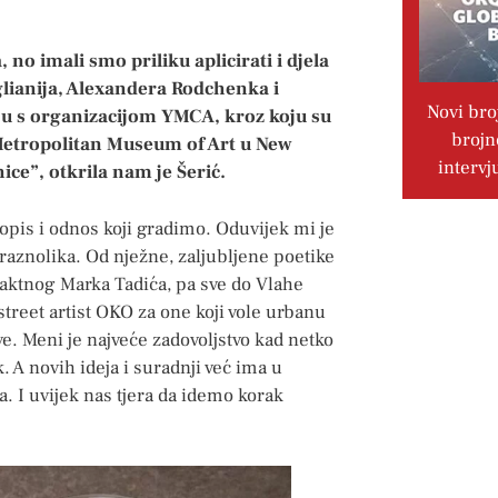
o imali smo priliku aplicirati i djela
lianija, Alexandera Rodchenka i
Novi bro
 s organizacijom YMCA, kroz koju su
brojn
u Metropolitan Museum of Art u New
intervj
ice”, otkrila nam je Šerić.
opis i odnos koji gradimo. Oduvijek mi je
 raznolika. Od nježne, zaljubljene poetike
raktnog Marka Tadića, pa sve do Vlahe
 street artist OKO za one koji vole urbanu
ve. Meni je najveće zadovoljstvo kad netko
. A novih ideja i suradnji već ima u
a. I uvijek nas tjera da idemo korak