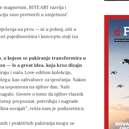
te magnetom, BITE ART razvija i
iju smo pretvorili u umjetnost’.
rješenja na prvu — ni u jednoj, niti u
st pojedinostima i konceptu stoji iza
b, u kojem se pakiranje transformira u
on — Is a great idea, koja kroz dizajn
iraju i našu Love edition kolekciju,
ega, kao zahvalnice za vjenčanja. Nakon
ajna uspomena na njihov dan. Naši
magalo. Govore o tome da njihov vlasnik
pristup prepoznat, potvrđuju i nagrade
dina osvajali”, rekla nam je poduzetnica.
ganih i praktičnih pakiranja mogu se