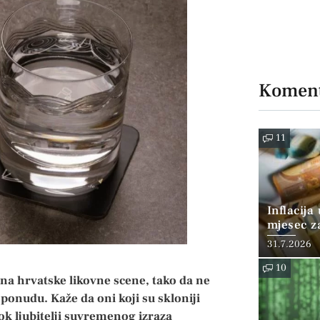
Koment
11
Inflacija
mjesec z
posto
31.7.2026
10
ena hrvatske likovne scene, tako da ne
 ponudu. Kaže da oni koji su skloniji
dok ljubitelji suvremenog izraza