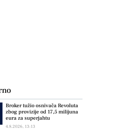
rno
Broker tužio osnivača Revoluta
zbog provizije od 17,5 milijuna
eura za superjahtu
4.8.2026, 13:13