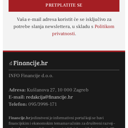
PRETPLATITE SE
Vaša e-mail adresa koristit će se isključivo za
potrebe slanja newslettera, u skladu s
Politikom
privatnosti
.
INFO Financije d.o.o.
Adresa:
Kušlanova 27, 10 000 Zagreb
E-mail:
redakcija@financije.hr
Telefon:
095/3998-171
Financije.hr
jedinstveni je informativni portal koji se bavi
financijskim i ekonomskim temama važnim za društveni razvoj –