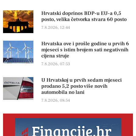
Hrvatski doprinos BDP-u EU-a 0,5
posto, velika četvorka stvara 60 posto
7.8.2026, 12:44
Hrvatska ove i prošle godine u prvih 6
mjeseci s istim brojem sati negativnih
cijena struje
7.8.2026, 07:53
U Hrvatskoj u prvih sedam mjeseci
prodano 5,2 posto više novih
automobila no lani
7.8.2026, 08:54