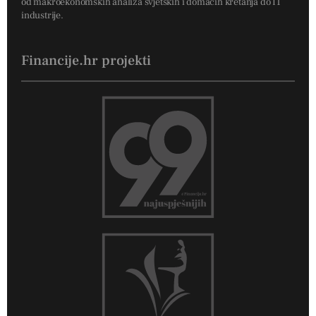
od makroekonomskih analiza svjetskih i domaćih kretanja do IT
industrije.
Financije.hr projekti