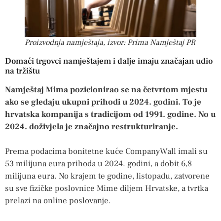
Proizvodnja namještaja, izvor: Prima Namještaj PR
Domaći trgovci namještajem i dalje imaju značajan udio
na tržištu
Namještaj Mima pozicionirao se na četvrtom mjestu
ako se gledaju ukupni prihodi u 2024. godini. To je
hrvatska kompanija s tradicijom od 1991. godine. No u
2024. doživjela je značajno restrukturiranje.
Prema podacima bonitetne kuće CompanyWall imali su
53 milijuna eura prihoda u 2024. godini, a dobit 6,8
milijuna eura. No krajem te godine, listopadu, zatvorene
su sve fizičke poslovnice Mime diljem Hrvatske, a tvrtka
prelazi na online poslovanje.