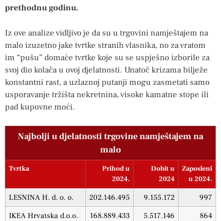
prethodnu godinu.
Iz ove analize vidljivo je da su u trgovini namještajem na
malo izuzetno jake tvrtke stranih vlasnika, no za vratom
im “pušu” domaće tvrtke koje su se uspješno izborile za
svoj dio kolača u ovoj djelatnosti. Unatoč krizama bilježe
konstantni rast, a uzlaznoj putanji mogu zasmetati samo
usporavanje tržišta nekretnina, visoke kamatne stope ili
pad kupovne moći.
Najbolji u djelatnosti trgovine namještajem na
malo
Tvrtka
Prihod u
Dobit u
Zaposleni
2024.
2024
u 2024.
LESNINA H. d. o. o.
202.146.495
9.155.172
997
IKEA Hrvatska d.o.o.
168.889.433
5.517.146
864