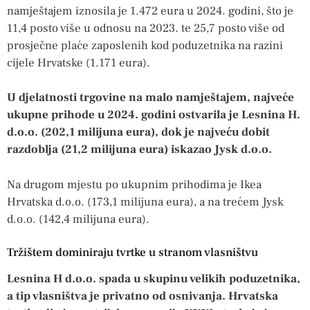
namještajem iznosila je 1.472 eura u 2024. godini, što je
11,4 posto više u odnosu na 2023. te 25,7 posto više od
prosječne plaće zaposlenih kod poduzetnika na razini
cijele Hrvatske (1.171 eura).
U djelatnosti trgovine na malo namještajem, najveće
ukupne prihode u 2024. godini ostvarila je Lesnina H.
d.o.o. (202,1 milijuna eura), dok je najveću dobit
razdoblja (21,2 milijuna eura) iskazao Jysk d.o.o.
Na drugom mjestu po ukupnim prihodima je Ikea
Hrvatska d.o.o. (173,1 milijuna eura), a na trećem Jysk
d.o.o. (142,4 milijuna eura).
Tržištem dominiraju tvrtke u stranom vlasništvu
Lesnina H d.o.o. spada u skupinu velikih poduzetnika,
a tip vlasništva je privatno od osnivanja. Hrvatska