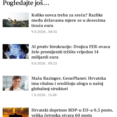
Pogledajte još...
Koliko novca treba za sreću? Razlike
među državama mjere se u desecima
tisuća eura
9.8.2026
08:55
AI protiv birokracije: Dvojica FER-ovaca
žele promijeniti tržište vrijedno 14
milijardi eura
8.8.2026
08:25
Maša Razinger, GenePlanet: Hrvatska
ima vitalnu i središnju ulogu u našoj
globalnoj strukturi
7.8.2026
15:49
Hrvatski doprinos BDP-u EU-a 0,5 posto,
velika četvorka stvara 60 posto