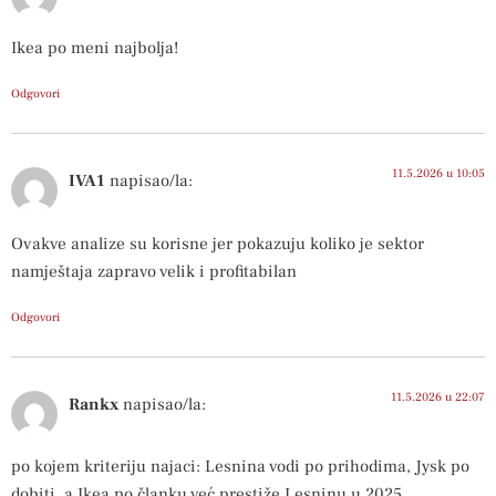
Ikea po meni najbolja!
Odgovori
11.5.2026 u 10:05
IVA1
napisao/la:
Ovakve analize su korisne jer pokazuju koliko je sektor
namještaja zapravo velik i profitabilan
Odgovori
11.5.2026 u 22:07
Rankx
napisao/la:
po kojem kriteriju najaci: Lesnina vodi po prihodima, Jysk po
dobiti, a Ikea po članku već prestiže Lesninu u 2025.