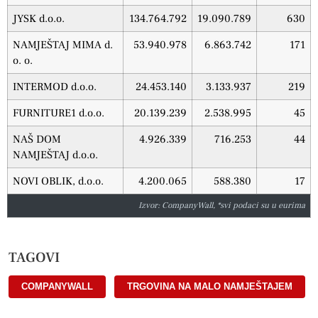
JYSK d.o.o.
134.764.792
19.090.789
630
NAMJEŠTAJ MIMA d.
53.940.978
6.863.742
171
o. o.
INTERMOD d.o.o.
24.453.140
3.133.937
219
FURNITURE1 d.o.o.
20.139.239
2.538.995
45
NAŠ DOM
4.926.339
716.253
44
NAMJEŠTAJ d.o.o.
NOVI OBLIK, d.o.o.
4.200.065
588.380
17
Izvor: CompanyWall, *svi podaci su u eurima
TAGOVI
COMPANYWALL
,
TRGOVINA NA MALO NAMJEŠTAJEM