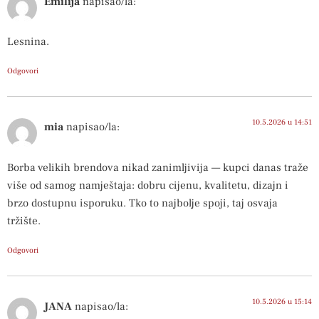
Emilija
napisao/la:
Lesnina.
Odgovori
10.5.2026 u 14:51
mia
napisao/la:
Borba velikih brendova nikad zanimljivija — kupci danas traže
više od samog namještaja: dobru cijenu, kvalitetu, dizajn i
brzo dostupnu isporuku. Tko to najbolje spoji, taj osvaja
tržište.
Odgovori
10.5.2026 u 15:14
JANA
napisao/la: