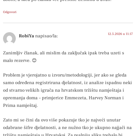
Odgovori
12.5.2026 u 11:17
RobiYa
napisao/la:
Zanimljiv članak, ali mislim da zaključak ipak treba uzeti s
malo rezerve. 😊
Problem je vjerojatno u izvoru/metodologiji, jer ako se gleda
samo određena registrirana djelatnost, iz analize ispadnu neki
od stvarno velikih igrača na hrvatskom tržištu namještaja i
opremanja doma – primjerice Emmezeta, Harvey Norman i
Prima namještaj.
Zato mi se čini da ovo više pokazuje tko je najveći unutar
odabrane šifre djelatnosti, a ne nužno tko je ukupno najjači na
tržištu namještaja u Hrvatskoj. Za realniju sliku trebalo bi