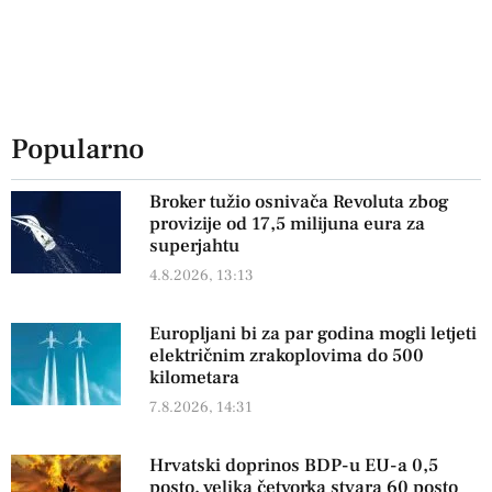
Popularno
Broker tužio osnivača Revoluta zbog
provizije od 17,5 milijuna eura za
superjahtu
4.8.2026, 13:13
Europljani bi za par godina mogli letjeti
električnim zrakoplovima do 500
kilometara
7.8.2026, 14:31
Hrvatski doprinos BDP-u EU-a 0,5
posto, velika četvorka stvara 60 posto