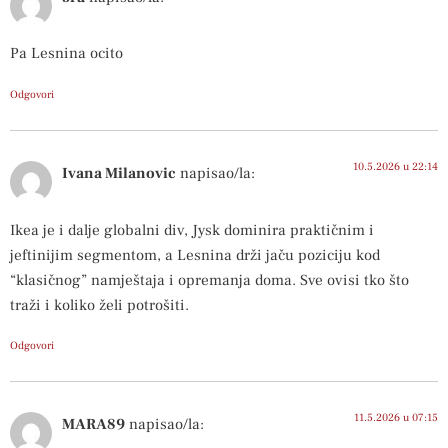
Pa Lesnina ocito
Odgovori
10.5.2026 u 22:14
Ivana Milanovic
napisao/la:
Ikea je i dalje globalni div, Jysk dominira praktičnim i
jeftinijim segmentom, a Lesnina drži jaču poziciju kod
“klasičnog” namještaja i opremanja doma. Sve ovisi tko što
traži i koliko želi potrošiti.
Odgovori
11.5.2026 u 07:15
MARA89
napisao/la: