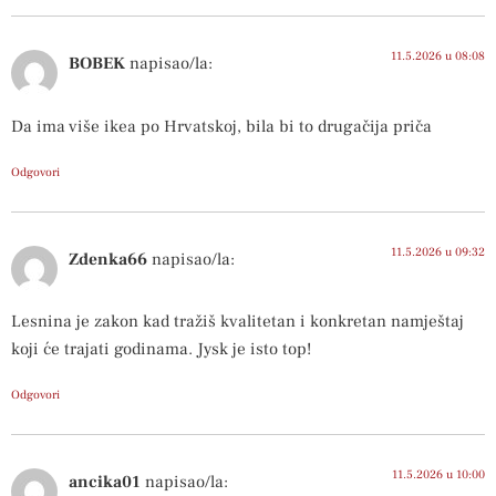
11.5.2026 u 08:08
BOBEK
napisao/la:
Da ima više ikea po Hrvatskoj, bila bi to drugačija priča
Odgovori
11.5.2026 u 09:32
Zdenka66
napisao/la:
Lesnina je zakon kad tražiš kvalitetan i konkretan namještaj
koji će trajati godinama. Jysk je isto top!
Odgovori
11.5.2026 u 10:00
ancika01
napisao/la: