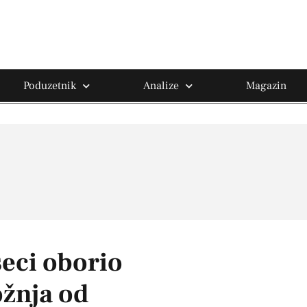
Poduzetnik
Analize
Magazin
seci oborio
ožnja od