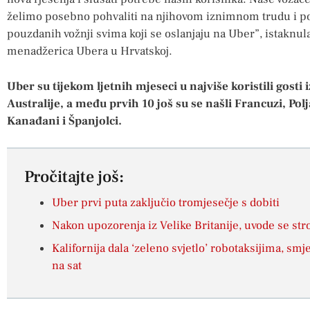
želimo posebno pohvaliti na njihovom iznimnom trudu i po
pouzdanih vožnji svima koji se oslanjaju na Uber”, istaknul
menadžerica Ubera u Hrvatskoj.
Uber su tijekom ljetnih mjeseci u najviše koristili gosti
Australije, a među prvih 10 još su se našli Francuzi, Pol
Kanađani i Španjolci.
Pročitajte još:
Uber prvi puta zaključio tromjesečje s dobiti
Nakon upozorenja iz Velike Britanije, uvode se str
Kalifornija dala ‘zeleno svjetlo’ robotaksijima, sm
na sat