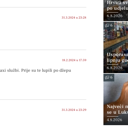
Hrvati s
po udjel
konzumi
6.8.2026
31.3.2024 u 23:28
6
Usporava
lipnju go
18.2.2024 u 17:59
6.8.2026
axi službi. Prije su te lupili po džepu
6
Najveći 
31.3.2024 u 23:29
se u Luk
“srednjoj
4.8.2026