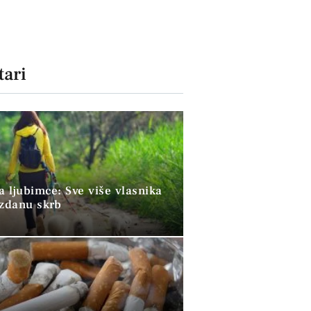
ari
a ljubimce: Sve više vlasnika
uzdanu skrb