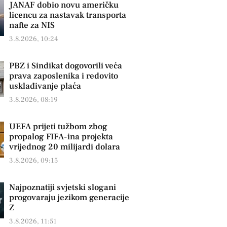
JANAF dobio novu američku
licencu za nastavak transporta
nafte za NIS
3.8.2026, 10:24
PBZ i Sindikat dogovorili veća
prava zaposlenika i redovito
usklađivanje plaća
3.8.2026, 08:19
UEFA prijeti tužbom zbog
propalog FIFA-ina projekta
vrijednog 20 milijardi dolara
3.8.2026, 09:15
Najpoznatiji svjetski slogani
progovaraju jezikom generacije
Z
3.8.2026, 11:51