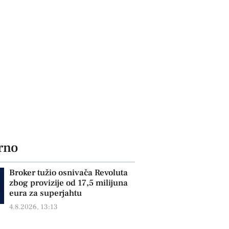
rno
Broker tužio osnivača Revoluta
zbog provizije od 17,5 milijuna
eura za superjahtu
4.8.2026, 13:13