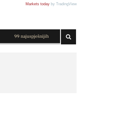
Markets today
by TradingView
99 najuspješnijih