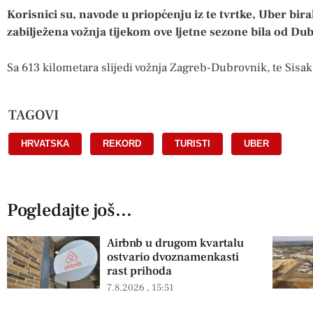
Korisnici su, navode u priopćenju iz te tvrtke, Uber biral
zabilježena vožnja tijekom ove ljetne sezone bila od Du
Sa 613 kilometara slijedi vožnja Zagreb-Dubrovnik, te Sisa
TAGOVI
HRVATSKA
,
REKORD
,
TURISTI
,
UBER
Pogledajte još...
Airbnb u drugom kvartalu
ostvario dvoznamenkasti
rast prihoda
7.8.2026
15:51