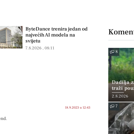
ByteDance trenira jedan od
Koment
najvećih AI modela na
svijetu
7.8.2026
08:11
8
Dadilja z
traži po
2.8.2026
7
18.9.2023 u 12:43
end.