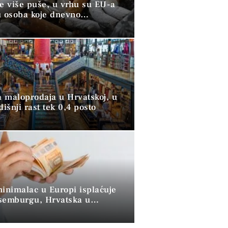
ve više puše, u vrhu su EU-a
u osoba koje dnevno
raju duhan
 maloprodaja u Hrvatskoj, u
dišnji rast tek 0,4 posto
minimalac u Europi isplaćuje
semburgu, Hrvatska u
 skupini”