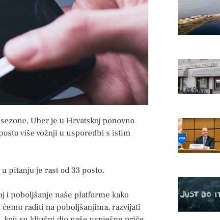
e sezone, Uber je u Hrvatskoj ponovno
 posto više vožnji u usporedbi s istim
pitanju je rast od 33 posto.
j i poboljšanje naše platforme kako
 ćemo raditi na poboljšanjima, razvijati
, koji su ključni dio naše uspješne priče,