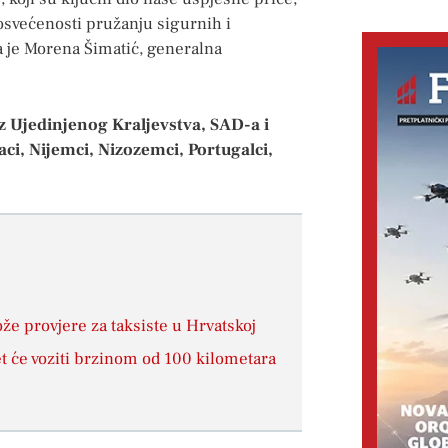
svećenosti pružanju sigurnih i
a je Morena Šimatić, generalna
 iz Ujedinjenog Kraljevstva, SAD-a i
jaci, Nijemci, Nizozemci, Portugalci,
ože provjere za taksiste u Hrvatskoj
jet će voziti brzinom od 100 kilometara