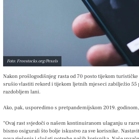
Foto: Freestocks.org/Pexels
Nakon prošlogodišnjeg rasta od 70 posto tijekom turističk
srušio vlastiti rekord i tijekom ljetnih mjeseci zabilježio 55
razdobljem lani.
Ako, pak, usporedimo s pretpandemijskom 2019. godinom, u 
“Ovaj rast svjedoči o našem kontinuiranom ulaganju u razvo
bismo osigurali što bolje iskustvo za sve korisnike. Nastavit
nova rješenja i slušati potrebe naših korisnika. Naše vozače