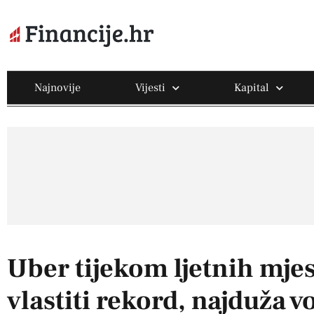
Najnovije
Vijesti
Kapital
Uber tijekom ljetnih mje
vlastiti rekord, najduža v