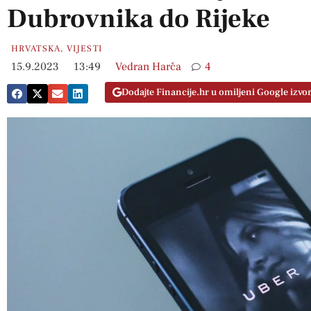
Dubrovnika do Rijeke
HRVATSKA
,
VIJESTI
15.9.2023
13:49
Vedran Harča
4
Dodajte Financije.hr u omiljeni Google izvo