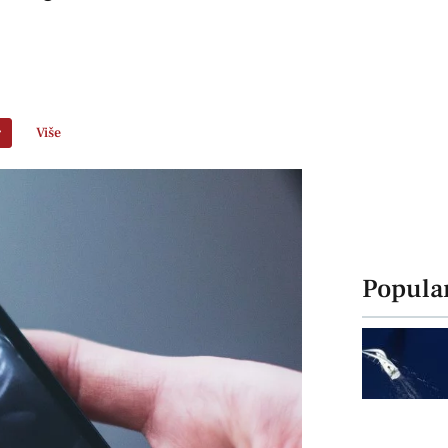
r
Više
Popula