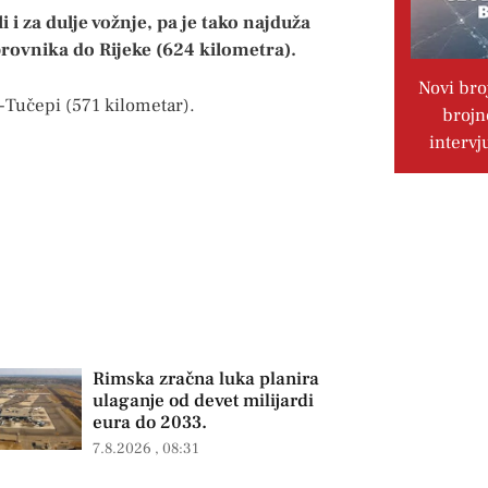
i i za dulje vožnje, pa je tako najduža
brovnika do Rijeke (624 kilometra).
Novi bro
k-Tučepi (571 kilometar).
brojn
intervj
Rimska zračna luka planira
ulaganje od devet milijardi
eura do 2033.
7.8.2026
08:31