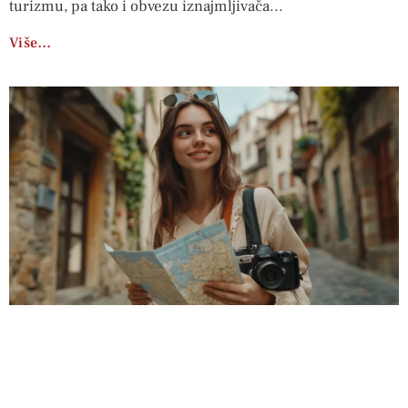
turizmu, pa tako i obvezu iznajmljivača
Više…