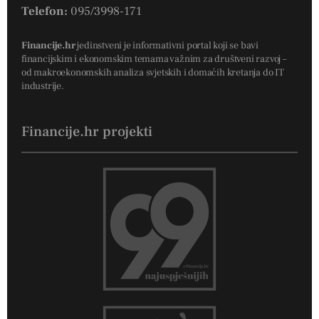
Telefon:
095/3998-171
Financije.hr
jedinstveni je informativni portal koji se bavi
financijskim i ekonomskim temama važnim za društveni razvoj –
od makroekonomskih analiza svjetskih i domaćih kretanja do IT
industrije.
Financije.hr projekti