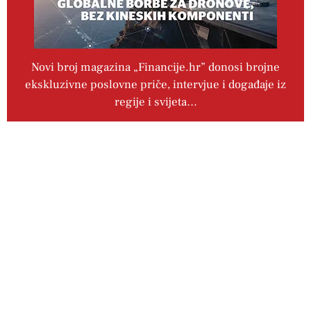
Novi broj magazina „Financije.hr” donosi brojne
ekskluzivne poslovne priče, intervjue i događaje iz
regije i svijeta…