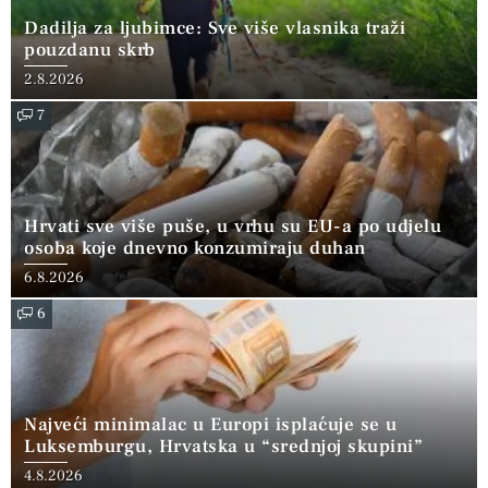
Dadilja za ljubimce: Sve više vlasnika traži
pouzdanu skrb
2.8.2026
7
Hrvati sve više puše, u vrhu su EU-a po udjelu
osoba koje dnevno konzumiraju duhan
6.8.2026
6
Najveći minimalac u Europi isplaćuje se u
Luksemburgu, Hrvatska u “srednjoj skupini”
4.8.2026