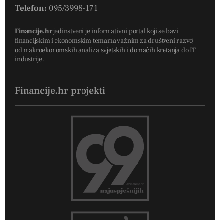
Telefon:
095/3998-171
Financije.hr
jedinstveni je informativni portal koji se bavi
financijskim i ekonomskim temama važnim za društveni razvoj –
od makroekonomskih analiza svjetskih i domaćih kretanja do IT
industrije.
Financije.hr projekti