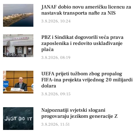
JANAF dobio novu američku licencu za
nastavak transporta nafte za NIS
3.8.2026, 10:24
PBZ i Sindikat dogovorili veća prava
zaposlenika i redovito usklađivanje
plaća
3.8.2026, 08:19
UEFA prijeti tužbom zbog propalog
FIFA-ina projekta vrijednog 20 milijardi
dolara
3.8.2026, 09:15
Najpoznatiji svjetski slogani
progovaraju jezikom generacije Z
3.8.2026, 11:51