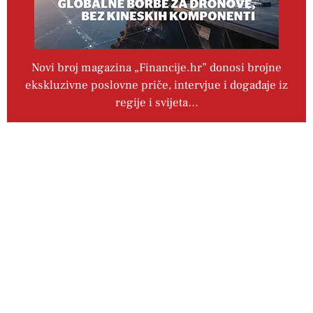
Novi broj magazina „Financije.hr” donosi brojne
ekskluzivne poslovne priče, intervjue i događaje iz
regije i svijeta…