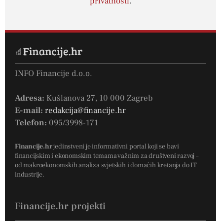
privatnosti
.
INFO Financije d.o.o.
Adresa:
Kušlanova 27, 10 000 Zagreb
E-mail:
redakcija@financije.hr
Telefon:
095/3998-171
Financije.hr
jedinstveni je informativni portal koji se bavi
financijskim i ekonomskim temama važnim za društveni razvoj –
od makroekonomskih analiza svjetskih i domaćih kretanja do IT
industrije.
Financije.hr projekti