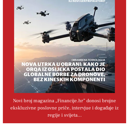
Novi broj magazina „Financije.hr” donosi brojne
ekskluzivne poslovne priče, intervjue i događaje iz
regije i svijeta…