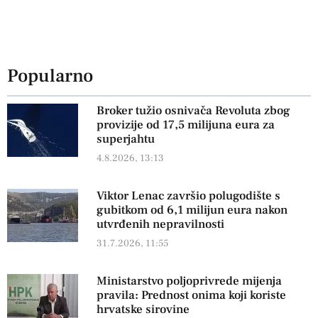
Popularno
Broker tužio osnivača Revoluta zbog
provizije od 17,5 milijuna eura za
superjahtu
4.8.2026, 13:13
Viktor Lenac završio polugodište s
gubitkom od 6,1 milijun eura nakon
utvrđenih nepravilnosti
31.7.2026, 11:55
Ministarstvo poljoprivrede mijenja
pravila: Prednost onima koji koriste
hrvatske sirovine