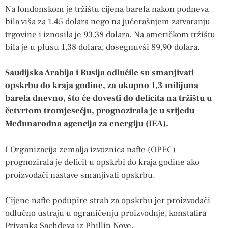
Na londonskom je tržištu cijena barela nakon podneva
bila viša za 1,45 dolara nego na jučerašnjem zatvaranju
trgovine i iznosila je 93,38 dolara. Na američkom tržištu
bila je u plusu 1,38 dolara, dosegnuvši 89,90 dolara.
Saudijska Arabija i Rusija odlučile su smanjivati
opskrbu do kraja godine, za ukupno 1,3 milijuna
barela dnevno, što će dovesti do deficita na tržištu u
četvrtom tromjesečju, prognozirala je u srijedu
Međunarodna agencija za energiju (IEA).
I Organizacija zemalja izvoznica nafte (OPEC)
prognozirala je deficit u opskrbi do kraja godine ako
proizvođači nastave smanjivati opskrbu.
Cijene nafte podupire strah za opskrbu jer proizvođači
odlučno ustraju u ograničenju proizvodnje, konstatira
Priyanka Sachdeva iz Phillip Nove.