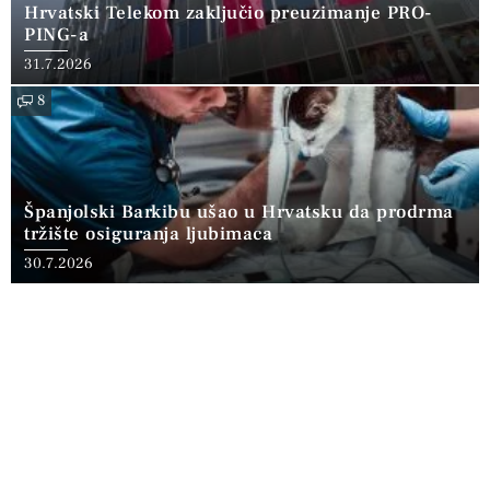
Hrvatski Telekom zaključio preuzimanje PRO-
PING-a
31.7.2026
8
Španjolski Barkibu ušao u Hrvatsku da prodrma
tržište osiguranja ljubimaca
30.7.2026