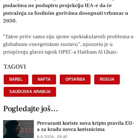
podacima ne podupiru projekciju IEA-e da će
potražnja za fosilnim gorivima dosegnuti vrhunac u
2030.
“Takve priče samo siju sjeme spektakularnih problema u
globalnom energetskom sustavu”, upozorio je u
priopćenju glavni tajnik OPEC-a Haitham Al Ghais.
TAGOVI
BAREL
,
NAFTA
,
OPSKRBA
,
RUSIJA
,
SAUDIJSKA ARABIJA
Pogledajte još...
Prevaranti koriste nova kripto pravila EU-
a za krađu novca korisnicima
6.8.2026
08:40