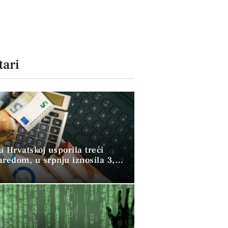
ari
 u Hrvatskoj usporila treći
aredom, u srpnju iznosila 3,9