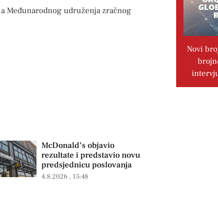
ima Međunarodnog udruženja zračnog
Novi bro
brojn
intervj
McDonald’s objavio
rezultate i predstavio novu
predsjednicu poslovanja
4.8.2026
15:48