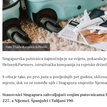
Foto: Vlada Karpovich/Pexels
Singapurska putovnica najmoćnija je na svijetu, pokazala je n
Helney&Partners, istraživačka kompanija za svjetsko državlj
S vrha je tako, po prvi puta u posljednjih pet godina, sklizn
mjestu, dok su se između njih i Singapura smjestile Njemačk
Stanovnici Singapura zahvaljujući svojim putovnicama b
227, a Nijemci, Španjolci i Talijani 190.