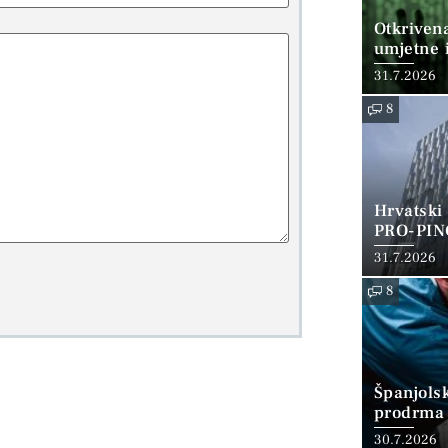
Otkriven
umjetne i
31.7.2026
8
Hrvatski
PRO-PIN
31.7.2026
8
Španjols
prodrma 
30.7.2026