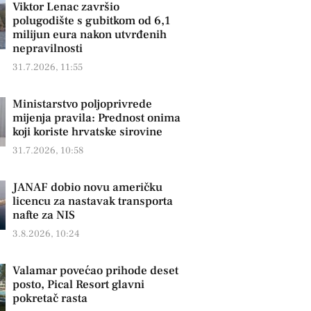
Viktor Lenac završio
polugodište s gubitkom od 6,1
milijun eura nakon utvrđenih
nepravilnosti
31.7.2026, 11:55
Ministarstvo poljoprivrede
mijenja pravila: Prednost onima
koji koriste hrvatske sirovine
31.7.2026, 10:58
JANAF dobio novu američku
licencu za nastavak transporta
nafte za NIS
3.8.2026, 10:24
Valamar povećao prihode deset
posto, Pical Resort glavni
pokretač rasta