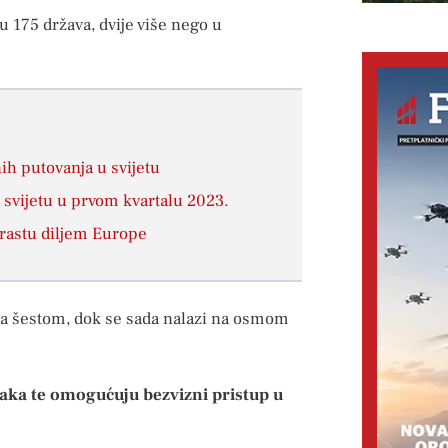
u 175 država, dvije više nego u
ih putovanja u svijetu
svijetu u prvom kvartalu 2023.
orastu diljem Europe
a na šestom, dok se sada nalazi na osmom
Iraka te omogućuju bezvizni pristup u