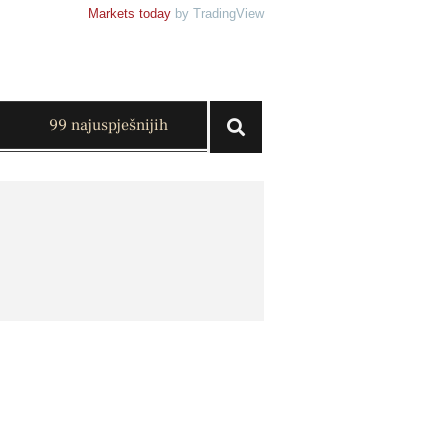
Markets today
by TradingView
99 najuspješnijih