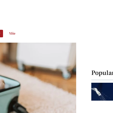
r
Više
Popula