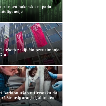
a tri nova hakerska napada
nteligencije
 Telekom zaključio preuzimanje
G-a
ki Barkibu ušao u Hrvatsku da
tržište osiguranja ljubimaca