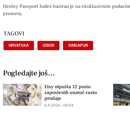
Henley Passport Index baziran je na ekskluzivnim podac
prometa.
TAGOVI
HRVATSKA
,
IZBOR
,
SINGAPUR
Pogledajte još...
Etsy otpušta 12 posto
zaposlenih unatoč rastu
prodaje
6.8.2026
08:04