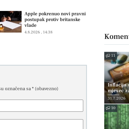
Apple pokrenuo novi pravni
postupak protiv britanske
vlade
4.8.2026
14:38
Koment
11
Inflacija
su označena sa
* (obavezno)
mjesec z
posto
31.7.2026
10