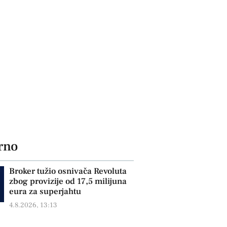
rno
Broker tužio osnivača Revoluta
zbog provizije od 17,5 milijuna
eura za superjahtu
4.8.2026, 13:13