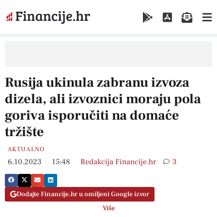
Rusija ukinula zabranu izvoza
dizela, ali izvoznici moraju pola
goriva isporučiti na domaće
tržište
AKTUALNO
6.10.2023
15:48
Redakcija Financije.hr
3
Dodajte Financije.hr u omiljeni Google izvor
Više