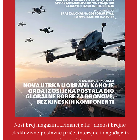
Novi broj magazina „Financije.hr” donosi brojne
ekskluzivne poslovne priče, intervjue i događaje iz