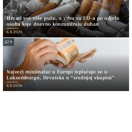
Hrvati sve više puše, u vrhu su EU-a po udjelu
osoba koje dnevno konzumiraju duhan
6.8.2026
6
Najveći minimalac u Europi isplaćuje se u
Luksemburgu, Hrvatska u “srednjoj skupini”
4.8.2026