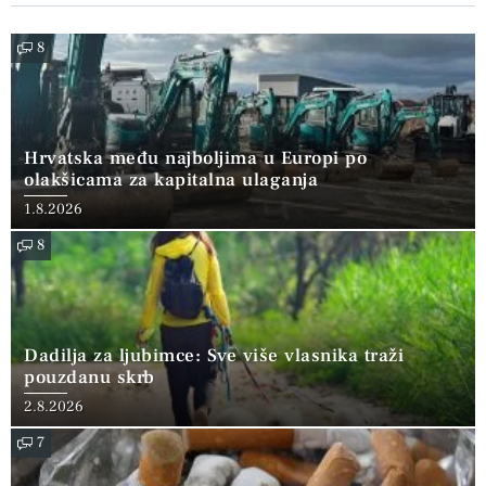
8
Hrvatska među najboljima u Europi po
olakšicama za kapitalna ulaganja
1.8.2026
8
Dadilja za ljubimce: Sve više vlasnika traži
pouzdanu skrb
2.8.2026
7