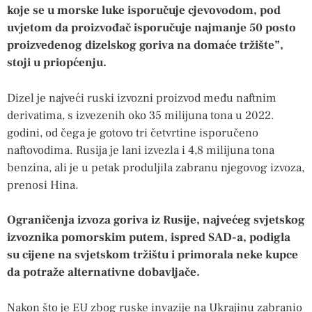
koje se u morske luke isporučuje cjevovodom, pod
uvjetom da proizvođač isporučuje najmanje 50 posto
proizvedenog dizelskog goriva na domaće tržište”,
stoji u priopćenju.
Dizel je najveći ruski izvozni proizvod među naftnim
derivatima, s izvezenih oko 35 milijuna tona u 2022.
godini, od čega je gotovo tri četvrtine isporučeno
naftovodima. Rusija je lani izvezla i 4,8 milijuna tona
benzina, ali je u petak produljila zabranu njegovog izvoza,
prenosi Hina.
Ograničenja izvoza goriva iz Rusije, najvećeg svjetskog
izvoznika pomorskim putem, ispred SAD-a, podigla
su cijene na svjetskom tržištu i primorala neke kupce
da potraže alternativne dobavljače.
Nakon što je EU zbog ruske invazije na Ukrajinu zabranio