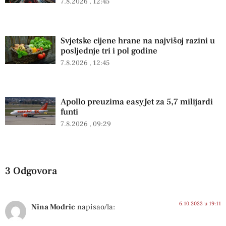
7.8.2026
12:45
Svjetske cijene hrane na najvišoj razini u
posljednje tri i pol godine
7.8.2026
12:45
Apollo preuzima easyJet za 5,7 milijardi
funti
7.8.2026
09:29
3 Odgovora
6.10.2023 u 19:11
Nina Modric
napisao/la: