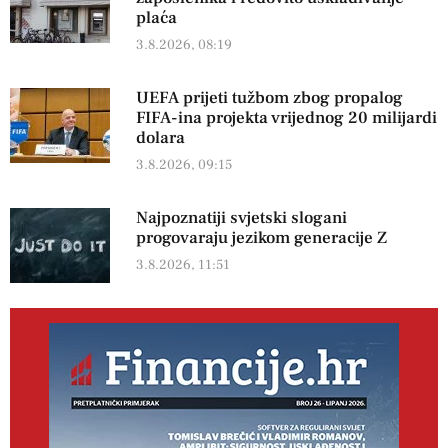
plaća
3.8.2026, 08:19
UEFA prijeti tužbom zbog propalog
FIFA-ina projekta vrijednog 20 milijardi
dolara
3.8.2026, 09:15
Najpoznatiji svjetski slogani
progovaraju jezikom generacije Z
3.8.2026, 11:51