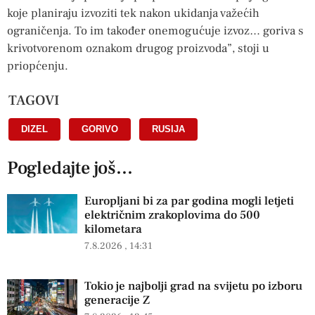
koje planiraju izvoziti tek nakon ukidanja važećih
ograničenja. To im također onemogućuje izvoz… goriva s
krivotvorenom oznakom drugog proizvoda”, stoji u
priopćenju.
TAGOVI
DIZEL
,
GORIVO
,
RUSIJA
Pogledajte još...
Europljani bi za par godina mogli letjeti
električnim zrakoplovima do 500
kilometara
7.8.2026
14:31
Tokio je najbolji grad na svijetu po izboru
generacije Z