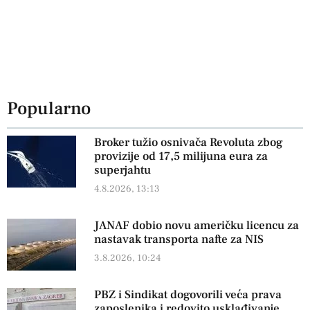
Popularno
Broker tužio osnivača Revoluta zbog
provizije od 17,5 milijuna eura za
superjahtu
4.8.2026, 13:13
JANAF dobio novu američku licencu za
nastavak transporta nafte za NIS
3.8.2026, 10:24
PBZ i Sindikat dogovorili veća prava
zaposlenika i redovito usklađivanje