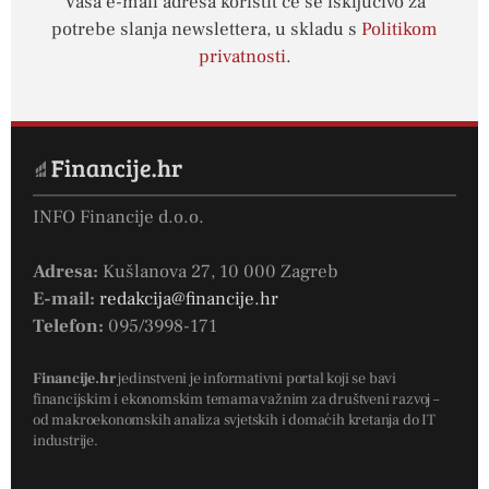
Vaša e-mail adresa koristit će se isključivo za
potrebe slanja newslettera, u skladu s
Politikom
privatnosti
.
INFO Financije d.o.o.
Adresa:
Kušlanova 27, 10 000 Zagreb
E-mail:
redakcija@financije.hr
Telefon:
095/3998-171
Financije.hr
jedinstveni je informativni portal koji se bavi
financijskim i ekonomskim temama važnim za društveni razvoj –
od makroekonomskih analiza svjetskih i domaćih kretanja do IT
industrije.