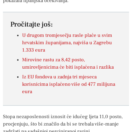
pokazala lipanjska očekivanja.
Pročitajte još:
U drugom tromjesečju rasle plaće u svim
hrvatskim županijama, najviša u Zagrebu
1.333 eura
Mirovine rastu za 8,42 posto,
umirovljenicima će biti isplaćena i razlika
Iz EU fondova u zadnja tri mjeseca
korisnicima isplaćeno više od 477 milijuna
eura
Stopa nezaposlenosti iznosit će idućeg ljeta 11,0 posto,
procjenjuju, što bi značilo da bi se trebala više-manje
zadržati na sadašnjoj percipiranoj razini.