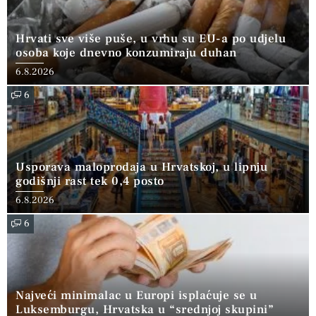
Hrvati sve više puše, u vrhu su EU-a po udjelu
osoba koje dnevno konzumiraju duhan
6.8.2026
6
Usporava maloprodaja u Hrvatskoj, u lipnju
godišnji rast tek 0,4 posto
6.8.2026
6
Najveći minimalac u Europi isplaćuje se u
Luksemburgu, Hrvatska u “srednjoj skupini”