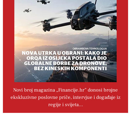
Novi broj magazina „Financije.hr” donosi brojne
ekskluzivne poslovne priče, intervjue i događaje iz
regije i svijeta…