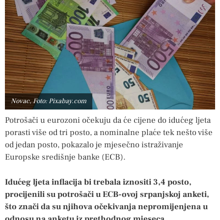
Novac, Foto: Pixabay.com
Potrošači u eurozoni očekuju da će cijene do idućeg ljeta
porasti više od tri posto, a nominalne plaće tek nešto više
od jedan posto, pokazalo je mjesečno istraživanje
Europske središnje banke (ECB).
Idućeg ljeta inflacija bi trebala iznositi 3,4 posto,
procijenili su potrošači u ECB-ovoj srpanjskoj anketi,
što znači da su njihova očekivanja nepromijenjena u
odnosu na anketu iz prethodnog mjeseca.