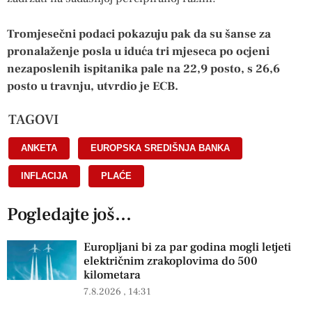
Tromjesečni podaci pokazuju pak da su šanse za
pronalaženje posla u iduća tri mjeseca po ocjeni
nezaposlenih ispitanika pale na 22,9 posto, s 26,6
posto u travnju, utvrdio je ECB.
TAGOVI
ANKETA
,
EUROPSKA SREDIŠNJA BANKA
,
INFLACIJA
,
PLAĆE
Pogledajte još...
Europljani bi za par godina mogli letjeti
električnim zrakoplovima do 500
kilometara
7.8.2026
14:31