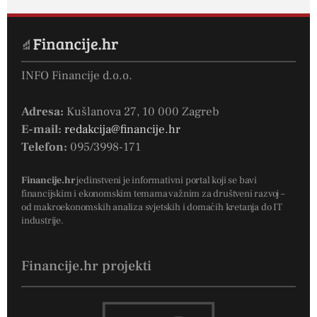
INFO Financije d.o.o.
Adresa:
Kušlanova 27, 10 000 Zagreb
E-mail:
redakcija@financije.hr
Telefon:
095/3998-171
Financije.hr
jedinstveni je informativni portal koji se bavi
financijskim i ekonomskim temama važnim za društveni razvoj –
od makroekonomskih analiza svjetskih i domaćih kretanja do IT
industrije.
Financije.hr projekti