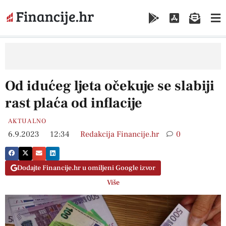
Od idućeg ljeta očekuje se slabiji
rast plaća od inflacije
AKTUALNO
6.9.2023
12:34
Redakcija Financije.hr
0
Dodajte Financije.hr u omiljeni Google izvor
Više