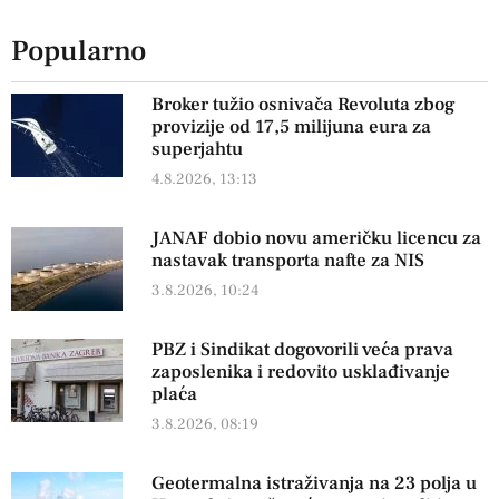
Popularno
Broker tužio osnivača Revoluta zbog
provizije od 17,5 milijuna eura za
superjahtu
4.8.2026, 13:13
JANAF dobio novu američku licencu za
nastavak transporta nafte za NIS
3.8.2026, 10:24
PBZ i Sindikat dogovorili veća prava
zaposlenika i redovito usklađivanje
plaća
3.8.2026, 08:19
Geotermalna istraživanja na 23 polja u