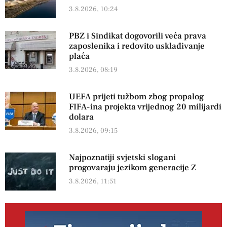
3.8.2026, 10:24
PBZ i Sindikat dogovorili veća prava
zaposlenika i redovito usklađivanje
plaća
3.8.2026, 08:19
UEFA prijeti tužbom zbog propalog
FIFA-ina projekta vrijednog 20 milijardi
dolara
3.8.2026, 09:15
Najpoznatiji svjetski slogani
progovaraju jezikom generacije Z
3.8.2026, 11:51