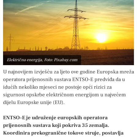
Električna energija, Foto: Pixabay.com
U najnovijem izvješću za ljeto ove godine Europska mreža
operatora prijenosnih sustava ENTSO-E predviđa da u
idućih nekoliko mjeseci ne postoje opći rizici za
sigurnost opskrbe električnom energijom u najvećem
dijelu Europske unije (EU).
ENTSO-E je udruženje europskih operatora
prijenosnih sustava koji pokriva 35 zemalja.
Koordinira prekogranične tokove struje, postavlja