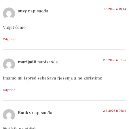
1.6.2026 u 18:44
suzy
napisao/la:
Vidjet ćemo
Odgovori
2.6.2026 u 01:25
marija80
napisao/la:
Imamo mi ispred sebe6ava rješenja a ne koristimo
Odgovori
2.6.2026 u 06:19
Rankx
napisao/la:
živi bili pa vidjeli