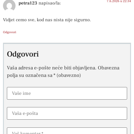
7.6.2026 u 22:34
petra123
napisao/la:
Vidjet cemo sve, kod nas nista nije sigurno.
Odgovori
Odgovori
Vaša adresa e-pošte neće biti objavljena.
Obavezna
polja su označena sa
* (obavezno)