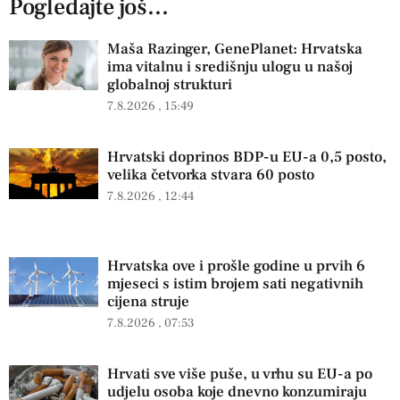
Pogledajte još...
Maša Razinger, GenePlanet: Hrvatska
ima vitalnu i središnju ulogu u našoj
globalnoj strukturi
7.8.2026
15:49
Hrvatski doprinos BDP-u EU-a 0,5 posto,
velika četvorka stvara 60 posto
7.8.2026
12:44
Hrvatska ove i prošle godine u prvih 6
mjeseci s istim brojem sati negativnih
cijena struje
7.8.2026
07:53
Hrvati sve više puše, u vrhu su EU-a po
udjelu osoba koje dnevno konzumiraju