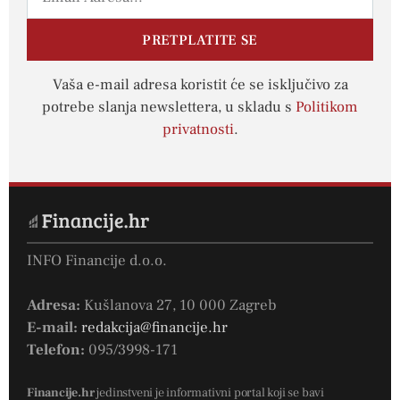
PRETPLATITE SE
Vaša e-mail adresa koristit će se isključivo za
potrebe slanja newslettera, u skladu s
Politikom
privatnosti
.
INFO Financije d.o.o.
Adresa:
Kušlanova 27, 10 000 Zagreb
E-mail:
redakcija@financije.hr
Telefon:
095/3998-171
Financije.hr
jedinstveni je informativni portal koji se bavi