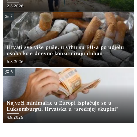
2.8.2026
7
Hrvati sve više puše, u vrhu su EU-a po udjelu
osoba koje dnevno konzumiraju duhan
6.8.2026
6
Najveći minimalac u Europi isplaćuje se u
Luksemburgu, Hrvatska u “srednjoj skupini”
4.8.2026