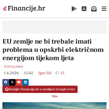
EU zemlje ne bi trebale imati
problema u opskrbi električnom
energijom tijekom ljeta
IZDVAJAMO
1.6.2026
15:42
Igor Ilić
15
Dodajte Financije.hr u omiljeni Google izvor
Više