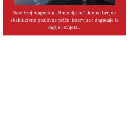
Novi broj magazina „Financije.hr” donosi brojne
ekskluzivne poslovne priče, intervjue i događaje iz
regije i svijeta…