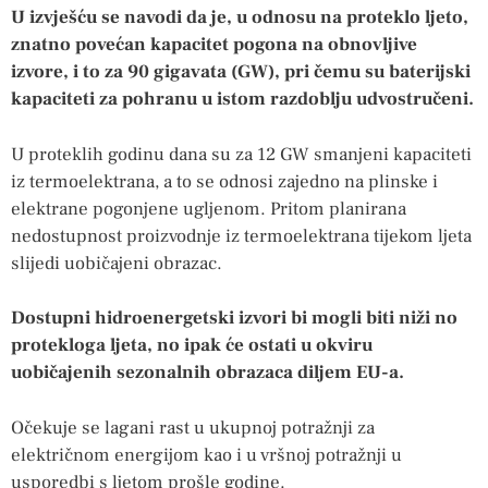
U izvješću se navodi da je, u odnosu na proteklo ljeto,
znatno povećan kapacitet pogona na obnovljive
izvore, i to za 90 gigavata (GW), pri čemu su baterijski
kapaciteti za pohranu u istom razdoblju udvostručeni.
U proteklih godinu dana su za 12 GW smanjeni kapaciteti
iz termoelektrana, a to se odnosi zajedno na plinske i
elektrane pogonjene ugljenom. Pritom planirana
nedostupnost proizvodnje iz termoelektrana tijekom ljeta
slijedi uobičajeni obrazac.
Dostupni hidroenergetski izvori bi mogli biti niži no
protekloga ljeta, no ipak će ostati u okviru
uobičajenih sezonalnih obrazaca diljem EU-a.
Očekuje se lagani rast u ukupnoj potražnji za
električnom energijom kao i u vršnoj potražnji u
usporedbi s ljetom prošle godine.