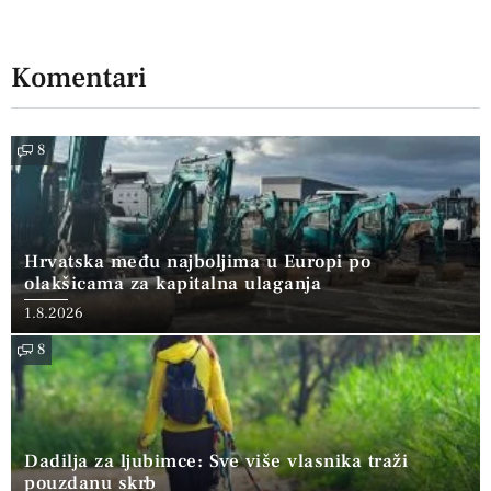
Komentari
8
Hrvatska među najboljima u Europi po
olakšicama za kapitalna ulaganja
1.8.2026
8
Dadilja za ljubimce: Sve više vlasnika traži
pouzdanu skrb