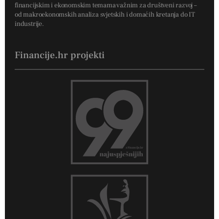
financijskim i ekonomskim temama važnim za društveni razvoj –
od makroekonomskih analiza svjetskih i domaćih kretanja do IT
industrije.
Financije.hr projekti