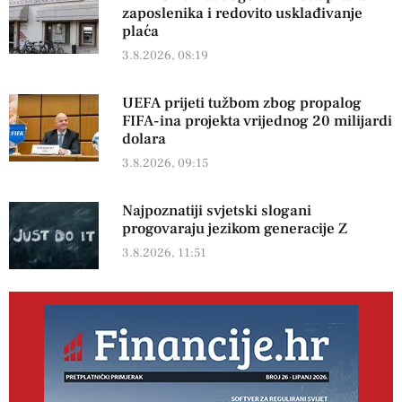
zaposlenika i redovito usklađivanje
plaća
3.8.2026, 08:19
UEFA prijeti tužbom zbog propalog
FIFA-ina projekta vrijednog 20 milijardi
dolara
3.8.2026, 09:15
Najpoznatiji svjetski slogani
progovaraju jezikom generacije Z
3.8.2026, 11:51