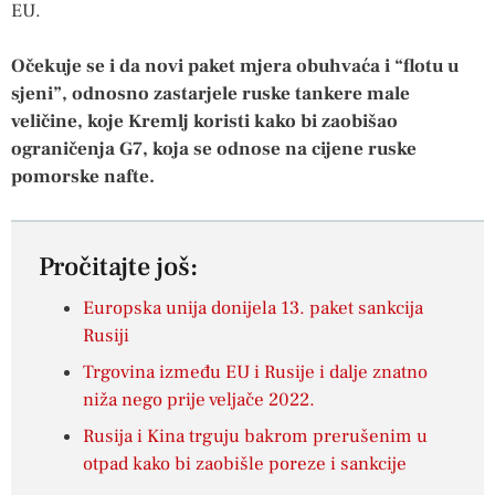
EU.
Očekuje se i da novi paket mjera obuhvaća i “flotu u
sjeni”, odnosno zastarjele ruske tankere male
veličine, koje Kremlj koristi kako bi zaobišao
ograničenja G7, koja se odnose na cijene ruske
pomorske nafte.
Pročitajte još:
Europska unija donijela 13. paket sankcija
Rusiji
Trgovina između EU i Rusije i dalje znatno
niža nego prije veljače 2022.
Rusija i Kina trguju bakrom prerušenim u
otpad kako bi zaobišle poreze i sankcije