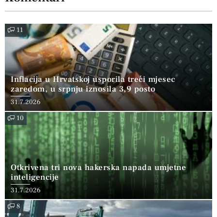
11
Inflacija u Hrvatskoj usporila treći mjesec
zaredom, u srpnju iznosila 3,9 posto
31.7.2026
10
Otkrivena tri nova hakerska napada umjetne
inteligencije
31.7.2026
8