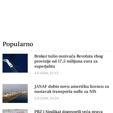
Popularno
Broker tužio osnivača Revoluta zbog
provizije od 17,5 milijuna eura za
superjahtu
4.8.2026, 13:13
JANAF dobio novu američku licencu za
nastavak transporta nafte za NIS
3.8.2026, 10:24
PBZ i Sindikat dogovorili veća prava