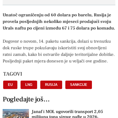
Unatoč ograničenju od 60 dolara po barelu, Rusija je
provela posljednjih nekoliko mjeseci prodajući svoju
Urals naftu po cijeni između 67 i 75 dolara po komadu.
Dogovor o novom, 14. paketu sankcija, dolazi u trenutku
dok ruske trupe pokušavaju iskoristiti svoj obnovljeni
ratni zamah, kako bi ostvarile daljnje teritorijalne dobitke.
Posljednji paket mjera donesen je u veljači ove godine.
TAGOVI
EU
,
LNG
,
RUSIJA
,
SANKCIJE
Pogledajte još...
Janaf i MOL ugovorili transport 2,05
milijuna tona sirove nafte u 2026.