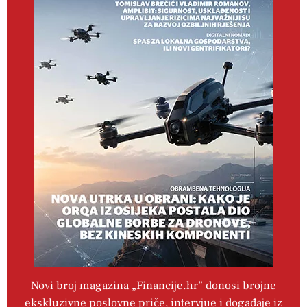
Novi broj magazina „Financije.hr” donosi brojne
ekskluzivne poslovne priče, intervjue i događaje iz