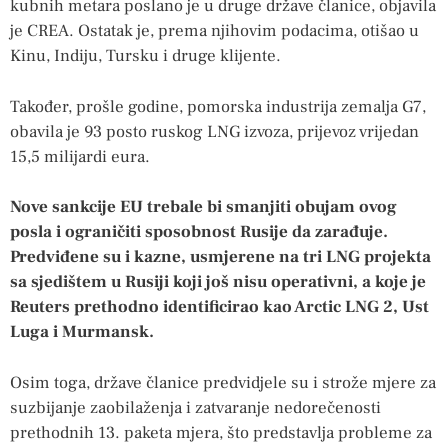
kubnih metara poslano je u druge države članice, objavila
je CREA. Ostatak je, prema njihovim podacima, otišao u
Kinu, Indiju, Tursku i druge klijente.
Također, prošle godine, pomorska industrija zemalja G7,
obavila je 93 posto ruskog LNG izvoza, prijevoz vrijedan
15,5 milijardi eura.
Nove sankcije EU trebale bi smanjiti obujam ovog
posla i ograničiti sposobnost Rusije da zarađuje.
Predviđene su i kazne, usmjerene na tri LNG projekta
sa sjedištem u Rusiji koji još nisu operativni, a koje je
Reuters prethodno identificirao kao Arctic LNG 2, Ust
Luga i Murmansk.
Osim toga, države članice predvidjele su i strože mjere za
suzbijanje zaobilaženja i zatvaranje nedorečenosti
prethodnih 13. paketa mjera, što predstavlja probleme za