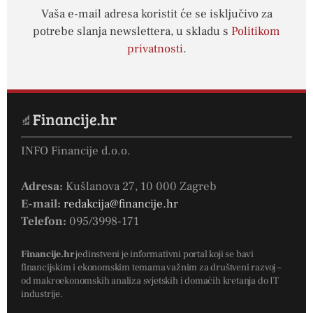
Vaša e-mail adresa koristit će se isključivo za
potrebe slanja newslettera, u skladu s
Politikom
privatnosti
.
INFO Financije d.o.o.
Adresa:
Kušlanova 27, 10 000 Zagreb
E-mail:
redakcija@financije.hr
Telefon:
095/3998-171
Financije.hr
jedinstveni je informativni portal koji se bavi
financijskim i ekonomskim temama važnim za društveni razvoj –
od makroekonomskih analiza svjetskih i domaćih kretanja do IT
industrije.