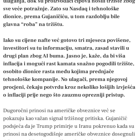
ulaganja, dok su proizvođači čipova nosili tržište zbog
sve veće potražnje. Zato su Nasdaq i tehnološke
dionice, prema Gujaničiću, u tom razdoblju bile
glavna “roba” na tržištu.
Iako su cijene nafte već gotovo tri mjeseca povišene,
investitori su tu informaciju, smatra, zasad stavili u
drugi plan zbog AI buma. Jasno je, kaže, da bi viša
inflacija i mogući rast kamata snažno pogodili tržište,
osobito dionice rasta među kojima prednjače
tehnološke kompanije. No ulagači, prema njegovoj
procjeni, čekaju potvrdu kroz nekoliko lošijih izvješća
o inflaciji prije nego što zauzmu oprezniji pristup.
Dugoročni prinosi na američke obveznice već se
pokazuju kao važan signal tržišnog pritiska. Gujaničić
podsjeća da je Trump primirje u Iranu pokrenuo kada su
prinosi na desetogodišnje američke obveznice dosegnuli