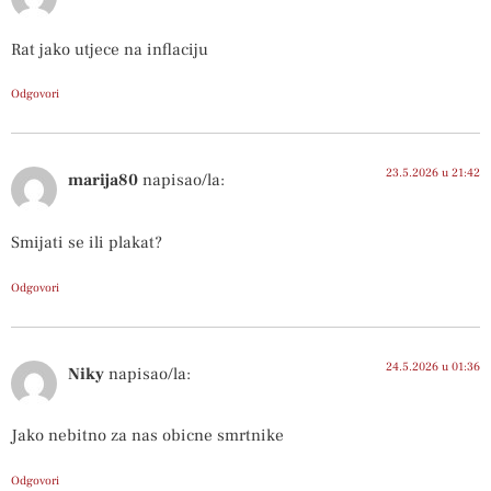
Rat jako utjece na inflaciju
Odgovori
23.5.2026 u 21:42
marija80
napisao/la:
Smijati se ili plakat?
Odgovori
24.5.2026 u 01:36
Niky
napisao/la:
Jako nebitno za nas obicne smrtnike
Odgovori