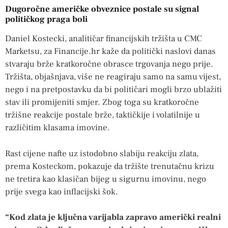
Dugoročne američke obveznice postale su signal
političkog praga boli
Daniel Kostecki, analitičar financijskih tržišta u CMC
Marketsu, za Financije.hr kaže da politički naslovi danas
stvaraju brže kratkoročne obrasce trgovanja nego prije.
Tržišta, objašnjava, više ne reagiraju samo na samu vijest,
nego i na pretpostavku da bi političari mogli brzo ublažiti
stav ili promijeniti smjer. Zbog toga su kratkoročne
tržišne reakcije postale brže, taktičkije i volatilnije u
različitim klasama imovine.
Rast cijene nafte uz istodobno slabiju reakciju zlata,
prema Kosteckom, pokazuje da tržište trenutačnu krizu
ne tretira kao klasičan bijeg u sigurnu imovinu, nego
prije svega kao inflacijski šok.
“Kod zlata je ključna varijabla zapravo američki realni