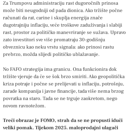
Za Trumpovu administraciju rast dugoročnih prinosa
može biti neugodniji od pada dionica. Ako tržište počne
računati da rat, carine i skuplja energija znače
dugotrajniju inflaciju, veće troškove zaduživanja i slabiji
rast, prostor za političko manevriranje se sužava. Upravo
zato investitori sve više promatraju 30-godišnju
obveznicu kao neku vrstu signala: ako prinosi rastu
prebrzo, možda slijedi političko ublažavanje.
No FAFO strategija ima granicu. Ona funkcionira dok
tržište vjeruje da će se šok brzo smiriti. Ako geopolitička
kriza potraje i počne se prelijevati u inflaciju, potrošnju,
zarade kompanija i javne financije, tada više nema brzog
povratka na staro. Tada se ne trguje zaokretom, nego
novom ravnotežom.
Treći obrazac je FOMO, strah da se ne propusti idući
veliki pomak. Tijekom 2025. maloprodajni ulagači