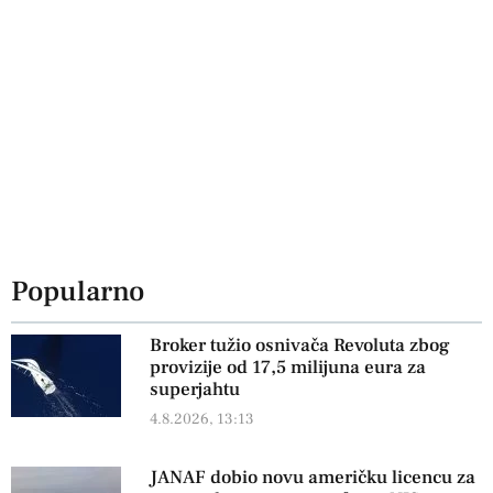
Popularno
Broker tužio osnivača Revoluta zbog
provizije od 17,5 milijuna eura za
superjahtu
4.8.2026, 13:13
JANAF dobio novu američku licencu za