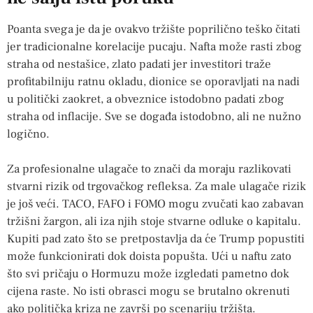
Poanta svega je da je ovakvo tržište poprilično teško čitati
jer tradicionalne korelacije pucaju. Nafta može rasti zbog
straha od nestašice, zlato padati jer investitori traže
profitabilniju ratnu okladu, dionice se oporavljati na nadi
u politički zaokret, a obveznice istodobno padati zbog
straha od inflacije. Sve se događa istodobno, ali ne nužno
logično.
Za profesionalne ulagače to znači da moraju razlikovati
stvarni rizik od trgovačkog refleksa. Za male ulagače rizik
je još veći. TACO, FAFO i FOMO mogu zvučati kao zabavan
tržišni žargon, ali iza njih stoje stvarne odluke o kapitalu.
Kupiti pad zato što se pretpostavlja da će Trump popustiti
može funkcionirati dok doista popušta. Ući u naftu zato
što svi pričaju o Hormuzu može izgledati pametno dok
cijena raste. No isti obrasci mogu se brutalno okrenuti
ako politička kriza ne završi po scenariju tržišta.