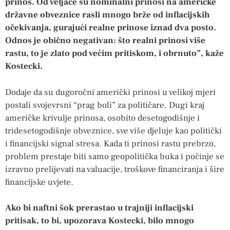
prinos. Od veljače su nominalni prinosi na američke
državne obveznice rasli mnogo brže od inflacijskih
očekivanja, gurajući realne prinose iznad dva posto.
Odnos je obično negativan: što realni prinosi više
rastu, to je zlato pod većim pritiskom, i obrnuto”, kaže
Kostecki.
Dodaje da su dugoročni američki prinosi u velikoj mjeri
postali svojevrsni “prag boli” za političare. Dugi kraj
američke krivulje prinosa, osobito desetogodišnje i
tridesetogodišnje obveznice, sve više djeluje kao politički
i financijski signal stresa. Kada ti prinosi rastu prebrzo,
problem prestaje biti samo geopolitička buka i počinje se
izravno prelijevati na valuacije, troškove financiranja i šire
financijske uvjete.
Ako bi naftni šok prerastao u trajniji inflacijski
pritisak, to bi, upozorava Kostecki, bilo mnogo