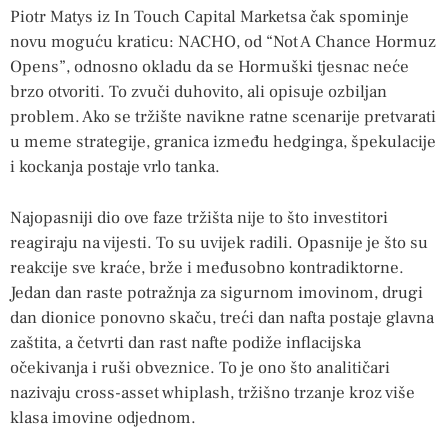
Piotr Matys iz In Touch Capital Marketsa čak spominje
novu moguću kraticu: NACHO, od “Not A Chance Hormuz
Opens”, odnosno okladu da se Hormuški tjesnac neće
brzo otvoriti. To zvuči duhovito, ali opisuje ozbiljan
problem. Ako se tržište navikne ratne scenarije pretvarati
u meme strategije, granica između hedginga, špekulacije
i kockanja postaje vrlo tanka.
Najopasniji dio ove faze tržišta nije to što investitori
reagiraju na vijesti. To su uvijek radili. Opasnije je što su
reakcije sve kraće, brže i međusobno kontradiktorne.
Jedan dan raste potražnja za sigurnom imovinom, drugi
dan dionice ponovno skaču, treći dan nafta postaje glavna
zaštita, a četvrti dan rast nafte podiže inflacijska
očekivanja i ruši obveznice. To je ono što analitičari
nazivaju cross-asset whiplash, tržišno trzanje kroz više
klasa imovine odjednom.