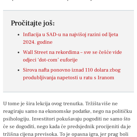
Pročitajte još:
Inflacija u SAD-u na najvišoj razini od ljeta
2024. godine
Wall Street na rekordima – sve se češće vide
odjeci ‘dot-com’ euforije
Sirova nafta ponovno iznad 110 dolara zbog
produbljivanja napetosti u ratu s Iranom
U tome je šira lekcija ovog trenutka. Tržišta više ne
reagiraju samo na ekonomske podatke, nego na političku
psihologiju. Investitori pokušavaju pogoditi ne samo što
će se dogoditi, nego kada će predsjednik procijeniti da je
tržišna cijena previsoka. To je opasna igra, jer prag boli