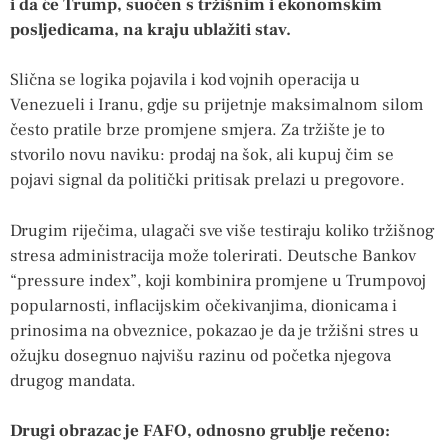
i da će Trump, suočen s tržišnim i ekonomskim
posljedicama, na kraju ublažiti stav.
Slična se logika pojavila i kod vojnih operacija u
Venezueli i Iranu, gdje su prijetnje maksimalnom silom
često pratile brze promjene smjera. Za tržište je to
stvorilo novu naviku: prodaj na šok, ali kupuj čim se
pojavi signal da politički pritisak prelazi u pregovore.
Drugim riječima, ulagači sve više testiraju koliko tržišnog
stresa administracija može tolerirati. Deutsche Bankov
“pressure index”, koji kombinira promjene u Trumpovoj
popularnosti, inflacijskim očekivanjima, dionicama i
prinosima na obveznice, pokazao je da je tržišni stres u
ožujku dosegnuo najvišu razinu od početka njegova
drugog mandata.
Drugi obrazac je FAFO, odnosno grublje rečeno: