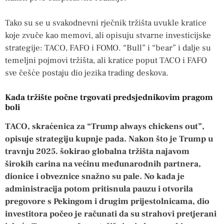
Tako su se u svakodnevni rječnik tržišta uvukle kratice
koje zvuče kao memovi, ali opisuju stvarne investicijske
strategije: TACO, FAFO i FOMO. “Bull” i “bear” i dalje su
temeljni pojmovi tržišta, ali kratice poput TACO i FAFO
sve češće postaju dio jezika trading deskova.
Kada tržište počne trgovati predsjednikovim pragom
boli
TACO, skraćenica za “Trump always chickens out”,
opisuje strategiju kupnje pada. Nakon što je Trump u
travnju 2025. šokirao globalna tržišta najavom
širokih carina na većinu međunarodnih partnera,
dionice i obveznice snažno su pale. No kada je
administracija potom pritisnula pauzu i otvorila
pregovore s Pekingom i drugim prijestolnicama, dio
investitora počeo je računati da su strahovi pretjerani