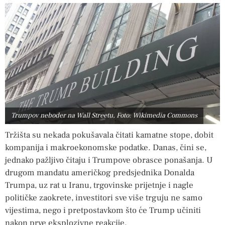
Trumpov neboder na Wall Streetu, Foto: Wikimedia Commons
Tržišta su nekada pokušavala čitati kamatne stope, dobit
kompanija i makroekonomske podatke. Danas, čini se,
jednako pažljivo čitaju i Trumpove obrasce ponašanja. U
drugom mandatu američkog predsjednika Donalda
Trumpa, uz rat u Iranu, trgovinske prijetnje i nagle
političke zaokrete, investitori sve više trguju ne samo
vijestima, nego i pretpostavkom što će Trump učiniti
nakon prve eksplozivne reakcije.