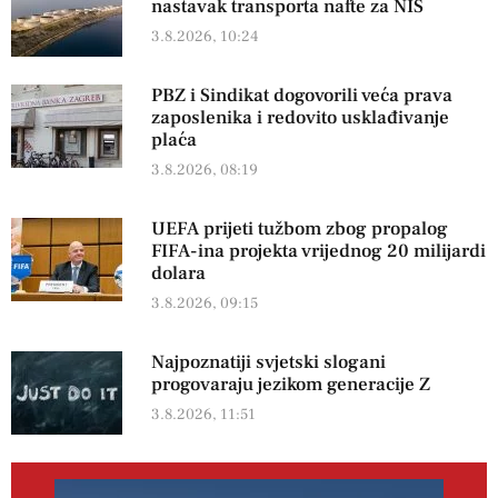
nastavak transporta nafte za NIS
3.8.2026, 10:24
PBZ i Sindikat dogovorili veća prava
zaposlenika i redovito usklađivanje
plaća
3.8.2026, 08:19
UEFA prijeti tužbom zbog propalog
FIFA-ina projekta vrijednog 20 milijardi
dolara
3.8.2026, 09:15
Najpoznatiji svjetski slogani
progovaraju jezikom generacije Z
3.8.2026, 11:51