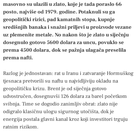
masovno su ulazili u zlato, koje je tada poraslo 66
posto, najviše od 1979. godine. Potaknuli su ga
geopolitički rizici, pad kamatnih stopa, kupnje
središnjih banaka i snažni priljevi u proizvode vezane
uz plemenite metale. No nakon što je zlato u siječnju
dosegnulo gotovo 5600 dolara za uncu, povuklo se
prema 4500 dolara, dok se pažnja ulagača preselila
prema nafti.
Razlog je jednostavan: rat u Iranu i zatvaranje Hormuškog
tjesnaca pretvorili su naftu u najvidljiviju okladu na
geopolitičku krizu. Brent je od siječnja gotovo
udvostručen, dosegnuvši 126 dolara za barel početkom
svibnja. Time se dogodio zanimljiv obrat: zlato nije
odigralo klasičnu ulogu sigurnog utočišta, dok je
energija postala glavni kanal kroz koji investitori trguju
ratnim rizikom.