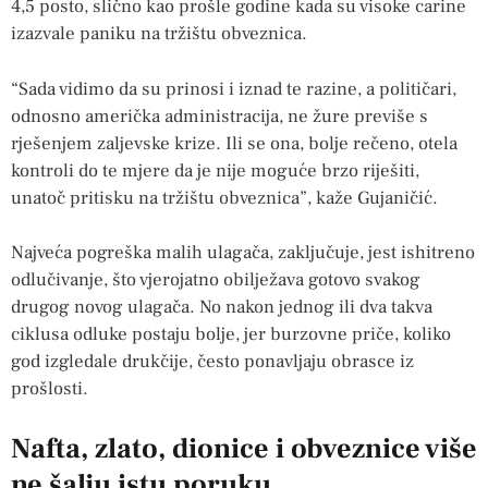
4,5 posto, slično kao prošle godine kada su visoke carine
izazvale paniku na tržištu obveznica.
“Sada vidimo da su prinosi i iznad te razine, a političari,
odnosno američka administracija, ne žure previše s
rješenjem zaljevske krize. Ili se ona, bolje rečeno, otela
kontroli do te mjere da je nije moguće brzo riješiti,
unatoč pritisku na tržištu obveznica”, kaže Gujaničić.
Najveća pogreška malih ulagača, zaključuje, jest ishitreno
odlučivanje, što vjerojatno obilježava gotovo svakog
drugog novog ulagača. No nakon jednog ili dva takva
ciklusa odluke postaju bolje, jer burzovne priče, koliko
god izgledale drukčije, često ponavljaju obrasce iz
prošlosti.
Nafta, zlato, dionice i obveznice više
ne šalju istu poruku