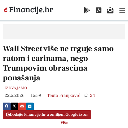
Wall Street više ne trguje samo
ratom i carinama, nego
Trumpovim obrascima
ponašanja
IZDVAJAMO
22.5.2026
15:59
Teuta Franjković
24
Dodajte Financije.hr u omiljeni Google izvor
Više