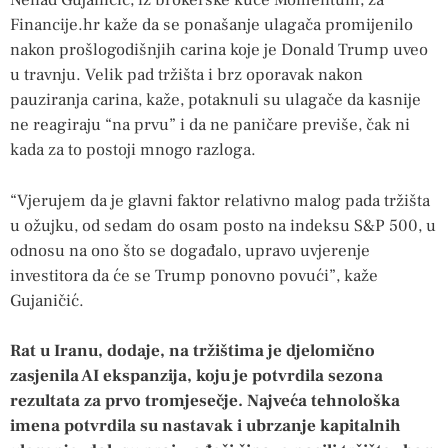
Nenad Gujaničić, iz brokerske kuće Momentum, za
Financije.hr kaže da se ponašanje ulagača promijenilo
nakon prošlogodišnjih carina koje je Donald Trump uveo
u travnju. Velik pad tržišta i brz oporavak nakon
pauziranja carina, kaže, potaknuli su ulagače da kasnije
ne reagiraju “na prvu” i da ne paničare previše, čak ni
kada za to postoji mnogo razloga.
“Vjerujem da je glavni faktor relativno malog pada tržišta
u ožujku, od sedam do osam posto na indeksu S&P 500, u
odnosu na ono što se događalo, upravo uvjerenje
investitora da će se Trump ponovno povući”, kaže
Gujaničić.
Rat u Iranu, dodaje, na tržištima je djelomično
zasjenila AI ekspanzija, koju je potvrdila sezona
rezultata za prvo tromjesečje. Najveća tehnološka
imena potvrdila su nastavak i ubrzanje kapitalnih