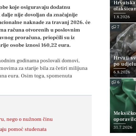
Hrvatska
sobe koje osiguravaju dodatnu
olakšica
 dalje nije dovoljan da značajnije
1.8.2026
acionalne naknade za travanj 2026. će
7
icima računa otvorenih u poslovnim
avnog proračuna, priopćili su iz
rije osobe iznosi 160,22 eura.
Hrvati s
ethodnim godinama poslovali domovi,
po udjel
ovima za starije bila za četiri milijuna
konzumi
6.8.2026
ijuna eura. Osim toga, spomenuta
6
Meksičko
hiru, nego o nužnom činu
oporavil
31.7.2026
ivaju pomoć studenata