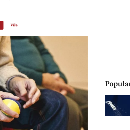
r
Više
Popula