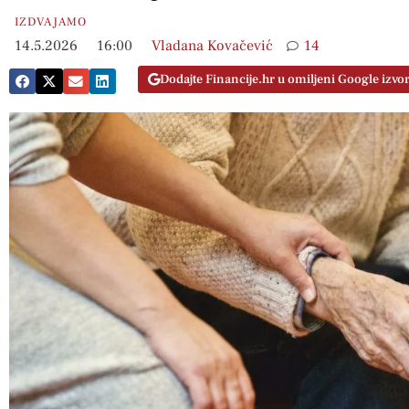
IZDVAJAMO
14.5.2026
16:00
Vladana Kovačević
14
Dodajte Financije.hr u omiljeni Google izvo