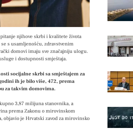
pitanje njihove skrbi i kvalitete života
ju se s usamljenošću, zdravstvenim
čki domovi imaju sve značajniju ulogu.
 usluge i dostupnosti smještaja.
osti socijalne skrbi sa smještajem za
godini ih je bilo više, 472, prema
bu za takvim domovima.
ukupno 3,87 milijuna stanovnika, a
ovina prema Zakonu o mirovinskom
 objavio je Hrvatski zavod za mirovinsko