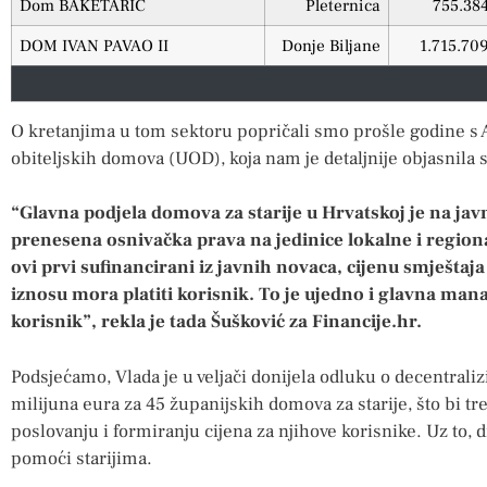
Dom BAKETARIĆ
Pleternica
755.38
DOM IVAN PAVAO II
Donje Biljane
1.715.70
O kretanjima u tom sektoru popričali smo prošle godine s
obiteljskih domova (UOD), koja nam je detaljnije objasnila s
“Glavna podjela domova za starije u Hrvatskoj je na javn
prenesena osnivačka prava na jedinice lokalne i region
ovi prvi sufinancirani iz javnih novaca, cijenu smješt
iznosu mora platiti korisnik. To je ujedno i glavna mana 
korisnik”, rekla je tada Šušković za Financije.hr.
Podsjećamo, Vlada je u veljači donijela odluku o decentral
milijuna eura za 45 županijskih domova za starije, što bi 
poslovanju i formiranju cijena za njihove korisnike. Uz to,
pomoći starijima.