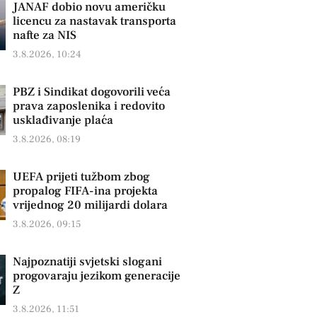
JANAF dobio novu američku
licencu za nastavak transporta
nafte za NIS
3.8.2026, 10:24
PBZ i Sindikat dogovorili veća
prava zaposlenika i redovito
usklađivanje plaća
3.8.2026, 08:19
UEFA prijeti tužbom zbog
propalog FIFA-ina projekta
vrijednog 20 milijardi dolara
3.8.2026, 09:15
Najpoznatiji svjetski slogani
progovaraju jezikom generacije
Z
3.8.2026, 11:51