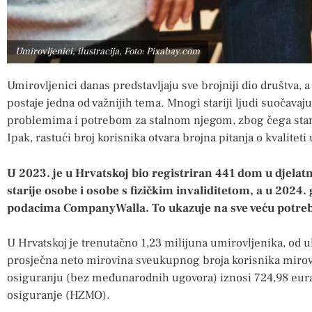
Umirovljenici, ilustracija, Foto: Pixabay.com
Umirovljenici danas predstavljaju sve brojniji dio društva, a 
postaje jedna od važnijih tema. Mnogi stariji ljudi suočava
problemima i potrebom za stalnom njegom, zbog čega stara
Ipak, rastući broj korisnika otvara brojna pitanja o kvaliteti
U 2023. je u Hrvatskoj bio registriran 441 dom u djelatn
starije osobe i osobe s fizičkim invaliditetom, a u 2024. 
podacima CompanyWalla. To ukazuje na sve veću potre
U Hrvatskoj je trenutačno 1,23 milijuna umirovljenika, od 
prosječna neto mirovina sveukupnog broja korisnika mir
osiguranju (bez međunarodnih ugovora) iznosi 724,98 eura,
osiguranje (HZMO).