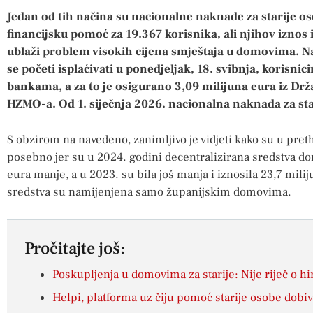
Jedan od tih načina su nacionalne naknade za starije o
financijsku pomoć za 19.367 korisnika, ali njihov iznos i
ublaži problem visokih cijena smještaja u domovima. N
se početi isplaćivati u ponedjeljak, 18. svibnja, korisn
bankama, a za to je osigurano 3,09 milijuna eura iz Drž
HZMO-a. Od 1. siječnja 2026. nacionalna naknada za sta
S obzirom na navedeno, zanimljivo je vidjeti kako su u pr
posebno jer su u 2024. godini decentralizirana sredstva dom
eura manje, a u 2023. su bila još manja i iznosila 23,7 mil
sredstva su namijenjena samo županijskim domovima.
Pročitajte još:
Poskupljenja u domovima za starije: Nije riječ o 
Helpi, platforma uz čiju pomoć starije osobe dob