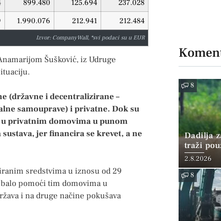
4
899.480
125.694
237.028
9
1.990.076
212.941
212.484
Izvor: CompanyWall, *svi podaci su u EUR
Koment
 Anamarijom Šušković, iz Udruge
ituaciju.
8
e (državne i decentralizirane –
alne samouprave) i privatne. Dok su
aja u privatnim domovima u punom
sustava, jer financira se krevet, a ne
Dadilja z
traži po
2.8.2026
iziranim sredstvima u iznosu od 29
8
trebalo pomoći tim domovima u
 država i na druge načine pokušava