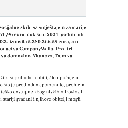
ocijalne skrbi sa smještajem za starije
76,96 eura, dok su u 2024. godini bili
2023. iznosila 5.380.366,59 eura, a u
 podaci su CompanyWalla. Prva tri
ala su domovima Vitanova, Dom za
i rast prihoda i dobiti, što upućuje na
ao što je prethodno spomenuto, problem
u teško dostupne zbog niskih mirovina i
stariji građani i njihove obitelji mogli