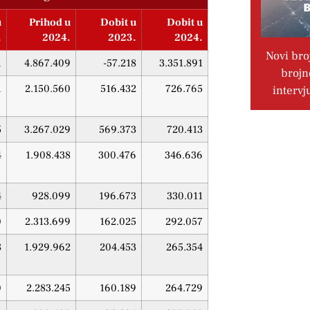
u
Prihod u
Dobit u
Dobit u
.
2024.
2023.
2024.
Novi bro
1
4.867.409
-57.218
3.351.891
brojn
1
2.150.560
516.432
726.765
intervj
5
3.267.029
569.373
720.413
4
1.908.438
300.476
346.636
4
928.099
196.673
330.011
0
2.313.699
162.025
292.057
8
1.929.962
204.453
265.354
0
2.283.245
160.189
264.729