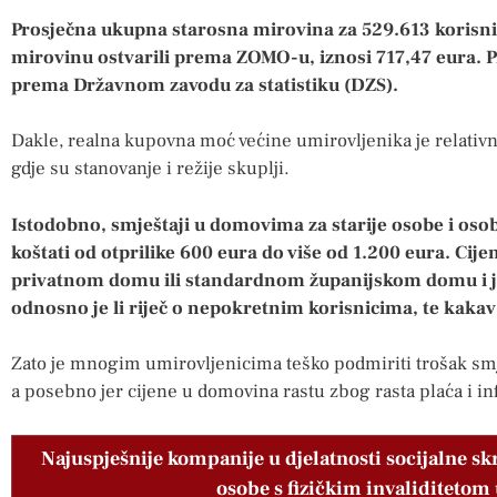
Prosječna ukupna starosna mirovina za 529.613 korisni
mirovinu ostvarili prema ZOMO-u, iznosi 717,47 eura. Pr
prema Državnom zavodu za statistiku (DZS).
Dakle, realna kupovna moć većine umirovljenika je relati
gdje su stanovanje i režije skuplji.
Istodobno, smještaji u domovima za starije osobe i oso
koštati od otprilike 600 eura do više od 1.200 eura. Cijen
privatnom domu ili standardnom županijskom domu i je l
odnosno je li riječ o nepokretnim korisnicima, te kakav 
Zato je mnogim umirovljenicima teško podmiriti trošak smj
a posebno jer cijene u domovina rastu zbog rasta plaća i inf
Najuspješnije kompanije u djelatnosti socijalne skr
osobe s fizičkim invaliditetom