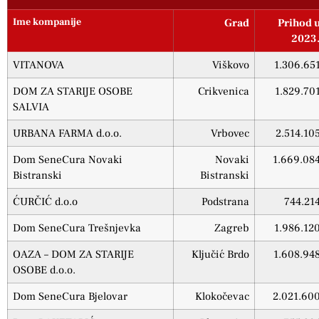
Ime kompanije
Grad
Prihod 
2023
VITANOVA
Viškovo
1.306.65
DOM ZA STARIJE OSOBE
Crikvenica
1.829.70
SALVIA
URBANA FARMA d.o.o.
Vrbovec
2.514.10
Dom SeneCura Novaki
Novaki
1.669.08
Bistranski
Bistranski
ĆURČIĆ d.o.o
Podstrana
744.21
Dom SeneCura Trešnjevka
Zagreb
1.986.12
OAZA – DOM ZA STARIJE
Ključić Brdo
1.608.94
OSOBE d.o.o.
Dom SeneCura Bjelovar
Klokočevac
2.021.60