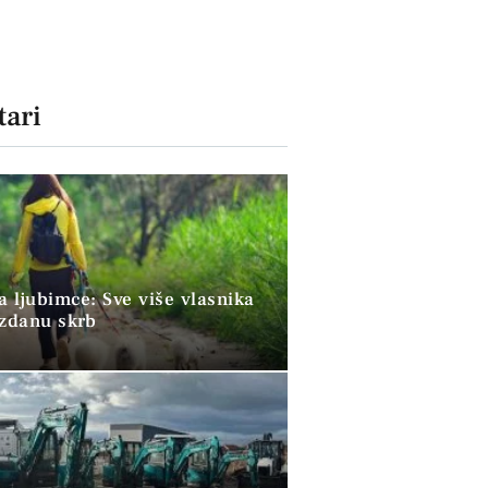
ari
a ljubimce: Sve više vlasnika
uzdanu skrb