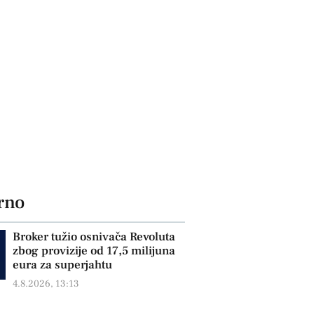
rno
Broker tužio osnivača Revoluta
zbog provizije od 17,5 milijuna
eura za superjahtu
4.8.2026, 13:13