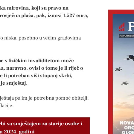
ka mirovina, koji su pravo na
osječna plaća, pak, iznosi 1.527 eura,
vno niska, posebno u većim gradovima
be s fizičkim invaliditetom može
a, naravno, ovisi o tome je li riječ o
i potreban viši stupanj skrbi,
je smještaj.
eštaja pa im je potrebna pomoć obitelji,
lacije.
bi sa smještajem za starije osobe i
 u 2024. godini