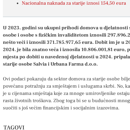
Nacionalna naknada za starije iznosi 154,50 eura
U 2023. godini su ukupni prihodi domova u djelatnosti s
osobe i osobe s fizičkim invaliditetom iznosili 297.896.2
nešto veći i iznosili 371.785.977,65 eura. Dobit im je u 
2024. je bila znatno veća i iznosila 10.806.001,81 euro,
mjesta po dobiti u navedenoj djelatnosti u 2024. prip
starije osobe Salvia i Urbana Farma d.o.o.
Ovi podaci pokazuju da sektor domova za starije osobe biljež
povećanu potražnju za smještajem i uslugama skrbi. No, k
je u cijenama smještaja koje za mnoge umirovljenike ostaj
rasta životnih troškova. Zbog toga bi se u budućnosti mnogi 
suočiti s još većim financijskim i socijalnim izazovima.
TAGOVI