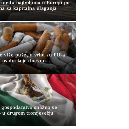
 među najboljima u Europi po
ma za kapitalna ulaganja
ve više puše, u vrhu su EU-a
u osoba koje dnevno
raju duhan
 gospodarstvo snažno se
o u drugom tromjesečju