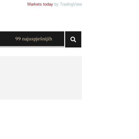
Markets today
by TradingView
99 najuspješnijih