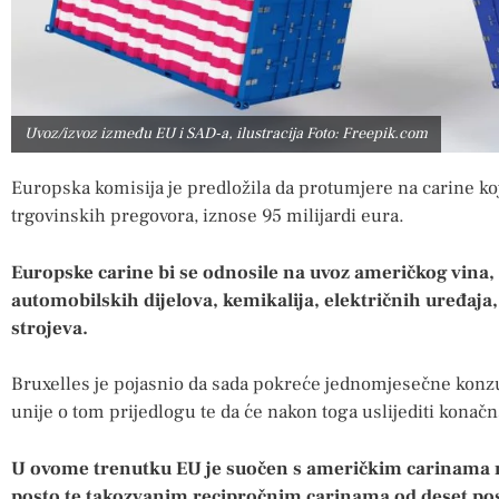
Uvoz/izvoz između EU i SAD-a, ilustracija Foto: Freepik.com
Europska komisija je predložila da protumjere na carine ko
trgovinskih pregovora, iznose 95 milijardi eura.
Europske carine bi se odnosile na uvoz američkog vina, 
automobilskih dijelova, kemikalija, električnih uređaja
strojeva.
Bruxelles je pojasnio da sada pokreće jednomjesečne konz
unije o tom prijedlogu te da će nakon toga uslijediti konač
U ovome trenutku EU je suočen s američkim carinama na
posto te takozvanim recipročnim carinama od deset pos