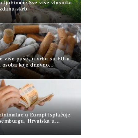
a ljubimce: Sve više vlasnika
uzdanu skrb
ve više puše, u vrhu su EU-a
u osoba koje dnevno
raju duhan
minimalac u Europi isplaćuje
semburgu, Hrvatska u
 skupini”