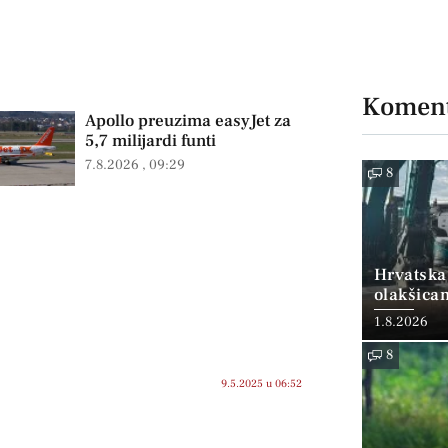
Koment
Apollo preuzima easyJet za
5,7 milijardi funti
7.8.2026
09:29
8
Hrvatska
olakšica
1.8.2026
8
9.5.2025 u 06:52