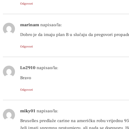
Odgovori
marinam
napisao/la:
Dobro je da imaju plan B u slučaju da pregovori propad
Odgovori
Lo2910
napisao/la:
Bravo
Odgovori
miky01
napisao/la:
Bruxelles predlaže carine na američku robu vrijednu 95
želi imati spremnu protumjeru, ali nada se dogovoru. Ho