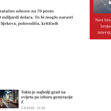
enutačno odnose na 70 posto
milijardi dolara. To bi moglo narasti
Novi bro
ijekova, poluvodiča, kritičnih
brojn
intervj
Tokio je najbolji grad na
svijetu po izboru generacije
Z
7.8.2026
12:45