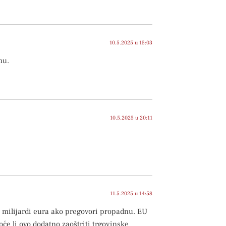
10.5.2025 u 15:03
nu.
10.5.2025 u 20:11
11.5.2025 u 14:58
 milijardi eura ako pregovori propadnu. EU
će li ovo dodatno zaoštriti trgovinske