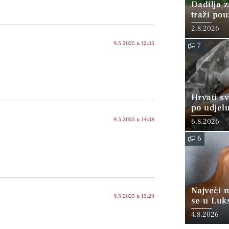
Dadilja z
traži po
2.8.2026
9.5.2025 u 12:35
7
Hrvati s
po udjel
konzumi
9.5.2025 u 14:38
6.8.2026
6
Najveći 
9.5.2025 u 15:29
se u Luk
“srednjoj
4.8.2026