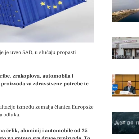
je je uveo SAD, u slučaju propasti
ribe, zrakoplova, automobila i
, proizvoda za zdravstvene potrebe te
ultacije između zemalja članica Europske
na odluka.
 čelik, aluminij i automobile od 25
to na gotovo sve druge proizvode. To