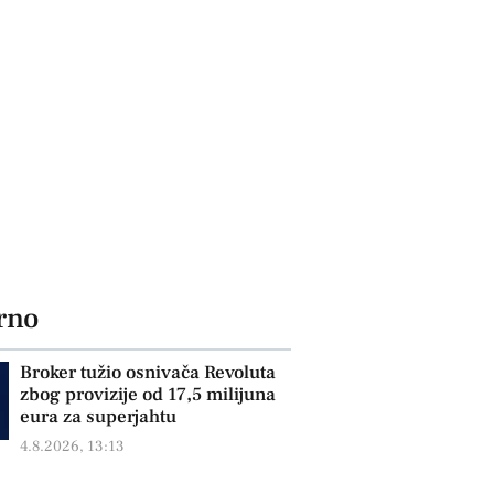
rno
Broker tužio osnivača Revoluta
zbog provizije od 17,5 milijuna
eura za superjahtu
4.8.2026, 13:13