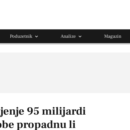
Poduzetnik
Analize
Magazin
jenje 95 milijardi
obe propadnu li