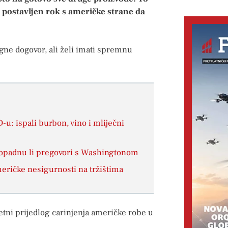
 postavljen rok s američke strane da
igne dogovor, ali želi imati spremnu
-u: ispali burbon, vino i mliječni
propadnu li pregovori s Washingtonom
ričke nesigurnosti na tržištima
tni prijedlog carinjenja američke robe u