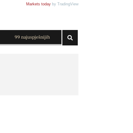
Markets today
by TradingView
99 najuspješnijih