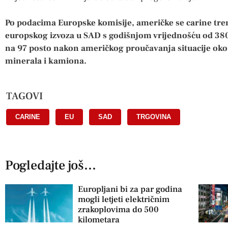
Po podacima Europske komisije, američke se carine tr
europskog izvoza u SAD s godišnjom vrijednošću od 380 
na 97 posto nakon američkog proučavanja situacije oko l
minerala i kamiona.
TAGOVI
CARINE
,
EU
,
SAD
,
TRGOVINA
Pogledajte još...
Europljani bi za par godina
mogli letjeti električnim
zrakoplovima do 500
kilometara