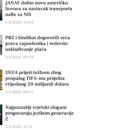
JANAF dobio novu američku
licencu za nastavak transporta
nafte za NIS
3.8.2026, 10:24
PBZ i Sindikat dogovorili veća
prava zaposlenika i redovito
usklađivanje plaća
3.8.2026, 08:19
UEFA prijeti tužbom zbog
propalog FIFA-ina projekta
vrijednog 20 milijardi dolara
3.8.2026, 09:15
Najpoznatiji svjetski slogani
progovaraju jezikom generacije
Z
3.8.2026, 11:51