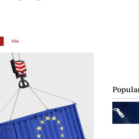
r
Više
Popula