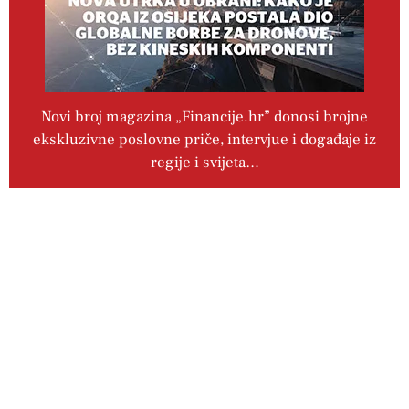
Novi broj magazina „Financije.hr” donosi brojne
ekskluzivne poslovne priče, intervjue i događaje iz
regije i svijeta…