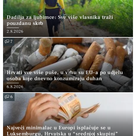
Dadilja za ljubimce: Sve više vlasnika traži
pouzdanu skrb
2.8.2026
7
Hrvati sve više puše, u vrhu su EU-a po udjelu
osoba koje dnevno konzumiraju duhan
6.8.2026
6
Najveći minimalac u Europi isplaćuje se u
Luksemburgu, Hrvatska u “srednjoj skupini”