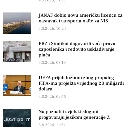
4.8.2026, 13:13
JANAF dobio novu američku licencu za
nastavak transporta nafte za NIS
3.8.2026, 10:24
PBZ i Sindikat dogovorili veća prava
zaposlenika i redovito usklađivanje
plaća
3.8.2026, 08:19
UEFA prijeti tužbom zbog propalog
FIFA-ina projekta vrijednog 20 milijardi
dolara
3.8.2026, 09:15
Najpoznatiji svjetski slogani
progovaraju jezikom generacije Z
3.8.2026, 11:51