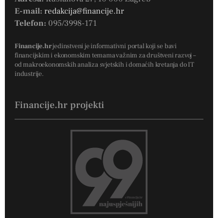
E-mail:
redakcija@financije.hr
Telefon:
095/3998-171
Financije.hr
jedinstveni je informativni portal koji se bavi
financijskim i ekonomskim temama važnim za društveni razvoj –
od makroekonomskih analiza svjetskih i domaćih kretanja do IT
industrije.
Financije.hr projekti