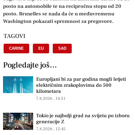
posto na automobile te na recipročnu stopu od 20
posto. Bruxelles se nada da će u međuvremenu
Washington pokazati spremnost za pregovore.
TAGOVI
CARINE
,
EU
,
SAD
Pogledajte još...
Europljani bi za par godina mogli letjeti
električnim zrakoplovima do 500
kilometara
7.8.2026
14:31
Tokio je najbolji grad na svijetu po izboru
generacije Z
7.8.2026
12:45