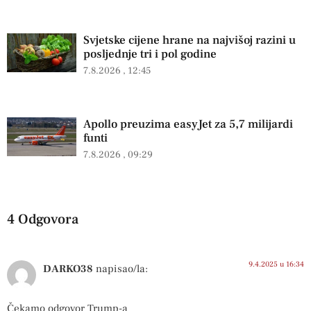
Svjetske cijene hrane na najvišoj razini u
posljednje tri i pol godine
7.8.2026
12:45
Apollo preuzima easyJet za 5,7 milijardi
funti
7.8.2026
09:29
4 Odgovora
9.4.2025 u 16:34
DARKO38
napisao/la:
Čekamo odgovor Trump-a