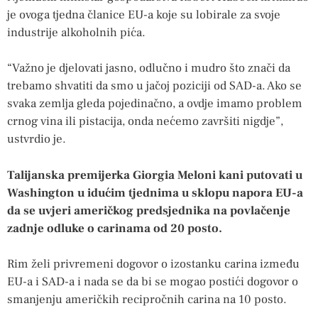
je ovoga tjedna članice EU-a koje su lobirale za svoje
industrije alkoholnih pića.
“Važno je djelovati jasno, odlučno i mudro što znači da
trebamo shvatiti da smo u jačoj poziciji od SAD-a. Ako se
svaka zemlja gleda pojedinačno, a ovdje imamo problem
crnog vina ili pistacija, onda nećemo završiti nigdje”,
ustvrdio je.
Talijanska premijerka Giorgia Meloni kani putovati u
Washington u idućim tjednima u sklopu napora EU-a
da se uvjeri američkog predsjednika na povlačenje
zadnje odluke o carinama od 20 posto.
Rim želi privremeni dogovor o izostanku carina između
EU-a i SAD-a i nada se da bi se mogao postići dogovor o
smanjenju američkih recipročnih carina na 10 posto.