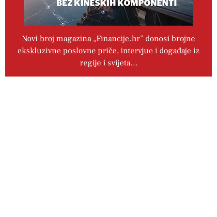
Novi broj magazina „Financije.hr” donosi brojne
ekskluzivne poslovne priče, intervjue i događaje iz
regije i svijeta…