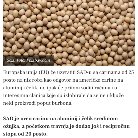
Soja, Foto: Pixabay.com
Europska unija (EU) će uzvratiti SAD-u sa carinama od 25
posto na niz roba kao odgovor na američke carine na
aluminij i čelik, no ipak će pritom voditi računa i o
interesima članica koje su izlobirale da se ne uključe
neki proizvodi poput burbona.
SAD je uveo carinu na aluminij i čelik sredinom
ožujka, a početkom travnja je dodao još i recipročnu
stopu od 20 posto.