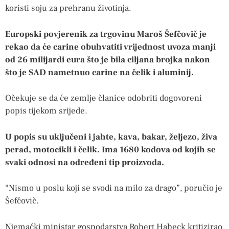
koristi soju za prehranu životinja.
Europski povjerenik za trgovinu Maroš Šefčovič je
rekao da će carine obuhvatiti vrijednost uvoza manji
od 26 milijardi eura što je bila ciljana brojka nakon
što je SAD nametnuo carine na čelik i aluminij.
Očekuje se da će zemlje članice odobriti dogovoreni
popis tijekom srijede.
U popis su uključeni i jahte, kava, bakar, željezo, živa
perad, motocikli i čelik. Ima 1680 kodova od kojih se
svaki odnosi na određeni tip proizvoda.
“Nismo u poslu koji se svodi na milo za drago”, poručio je
Šefčovič.
Njemački ministar gospodarstva Robert Habeck kritizirao