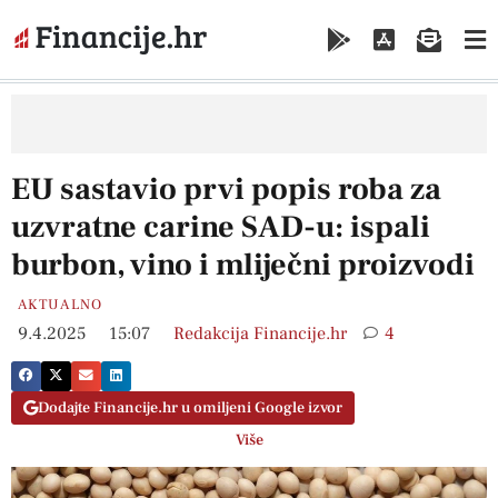
EU sastavio prvi popis roba za
uzvratne carine SAD-u: ispali
burbon, vino i mliječni proizvodi
AKTUALNO
9.4.2025
15:07
Redakcija Financije.hr
4
Dodajte Financije.hr u omiljeni Google izvor
Više