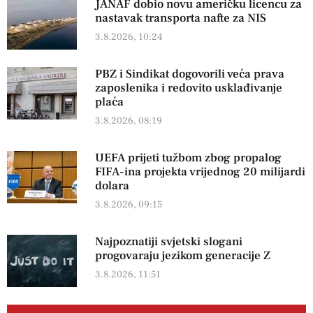
JANAF dobio novu američku licencu za
nastavak transporta nafte za NIS
3.8.2026, 10:24
PBZ i Sindikat dogovorili veća prava
zaposlenika i redovito usklađivanje
plaća
3.8.2026, 08:19
UEFA prijeti tužbom zbog propalog
FIFA-ina projekta vrijednog 20 milijardi
dolara
3.8.2026, 09:15
Najpoznatiji svjetski slogani
progovaraju jezikom generacije Z
3.8.2026, 11:51