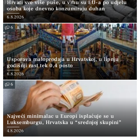
Hrvati sve više puše, u vrhu su EU-a po udjelu
osoba koje dnevno konzumiraju duhan
6.8.2026
6
Usporava maloprodaja u Hrvatskoj, u lipnju
godišnji rast tek 0,4 posto
6.8.2026
6
Najveći minimalac u Europi isplaćuje se u
Luksemburgu, Hrvatska u “srednjoj skupini”
4.8.2026