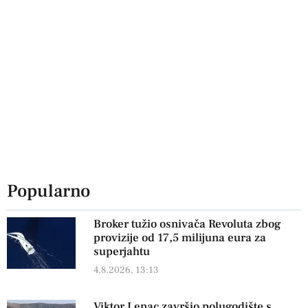
Popularno
Broker tužio osnivača Revoluta zbog
provizije od 17,5 milijuna eura za
superjahtu
4.8.2026, 13:13
Viktor Lenac završio polugodište s