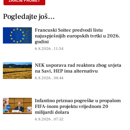
ZRAČNI PROMET
Pogledajte još...
Francuski Soitec predvodi listu
najuspješnijih europskih tvrtki u 2026.
godini
6.8.2026
11:34
NEK usporava rad reaktora zbog uvjeta
na Savi, HEP ima alternativu
6.8.2026
08:44
Infantino priznao pogreške u propalom
FIFA-inom projektu vrijednom 20
milijardi dolara
6.8.2026
07:52