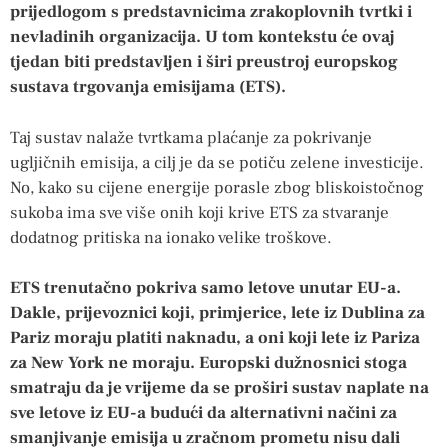
prijedlogom s predstavnicima zrakoplovnih tvrtki i
nevladinih organizacija. U tom kontekstu će ovaj
tjedan biti predstavljen i širi preustroj europskog
sustava trgovanja emisijama (ETS).
Taj sustav nalaže tvrtkama plaćanje za pokrivanje
ugljičnih emisija, a cilj je da se potiču zelene investicije.
No, kako su cijene energije porasle zbog bliskoistočnog
sukoba ima sve više onih koji krive ETS za stvaranje
dodatnog pritiska na ionako velike troškove.
ETS trenutačno pokriva samo letove unutar EU-a.
Dakle, prijevoznici koji, primjerice, lete iz Dublina za
Pariz moraju platiti naknadu, a oni koji lete iz Pariza
za New York ne moraju. Europski dužnosnici stoga
smatraju da je vrijeme da se proširi sustav naplate na
sve letove iz EU-a budući da alternativni načini za
smanjivanje emisija u zračnom prometu nisu dali