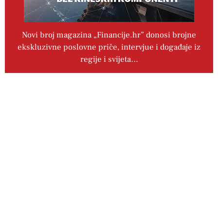
Novi broj magazina „Financije.hr” donosi brojne
ekskluzivne poslovne priče, intervjue i događaje iz
regije i svijeta…