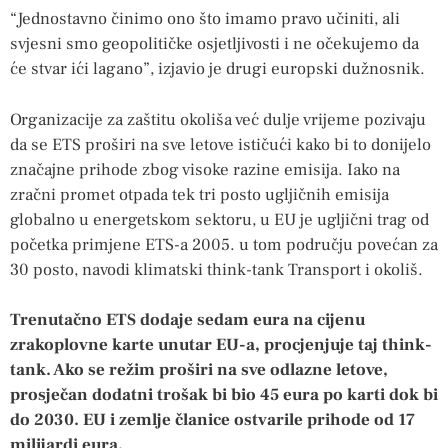
“Jednostavno činimo ono što imamo pravo učiniti, ali
svjesni smo geopolitičke osjetljivosti i ne očekujemo da
će stvar ići lagano”, izjavio je drugi europski dužnosnik.
Organizacije za zaštitu okoliša već dulje vrijeme pozivaju
da se ETS proširi na sve letove ističući kako bi to donijelo
značajne prihode zbog visoke razine emisija. Iako na
zračni promet otpada tek tri posto ugljičnih emisija
globalno u energetskom sektoru, u EU je ugljični trag od
početka primjene ETS-a 2005. u tom području povećan za
30 posto, navodi klimatski think-tank Transport i okoliš.
Trenutačno ETS dodaje sedam eura na cijenu
zrakoplovne karte unutar EU-a, procjenjuje taj think-
tank. Ako se režim proširi na sve odlazne letove,
prosječan dodatni trošak bi bio 45 eura po karti dok bi
do 2030. EU i zemlje članice ostvarile prihode od 17
milijardi eura.