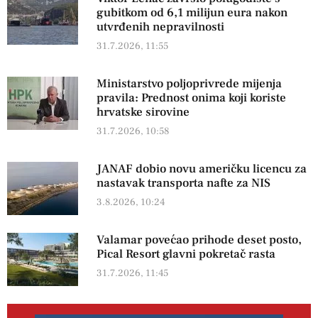
gubitkom od 6,1 milijun eura nakon
utvrđenih nepravilnosti
31.7.2026, 11:55
Ministarstvo poljoprivrede mijenja
pravila: Prednost onima koji koriste
hrvatske sirovine
31.7.2026, 10:58
JANAF dobio novu američku licencu za
nastavak transporta nafte za NIS
3.8.2026, 10:24
Valamar povećao prihode deset posto,
Pical Resort glavni pokretač rasta
31.7.2026, 11:45