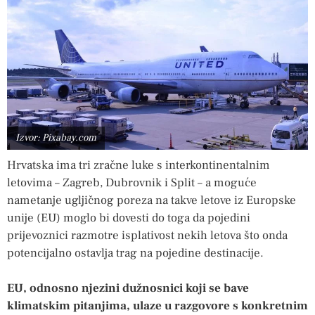
Izvor: Pixabay.com
Hrvatska ima tri zračne luke s interkontinentalnim
letovima – Zagreb, Dubrovnik i Split – a moguće
nametanje ugljičnog poreza na takve letove iz Europske
unije (EU) moglo bi dovesti do toga da pojedini
prijevoznici razmotre isplativost nekih letova što onda
potencijalno ostavlja trag na pojedine destinacije.
EU, odnosno njezini dužnosnici koji se bave
klimatskim pitanjima, ulaze u razgovore s konkretnim