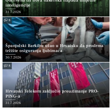
Otkrivena tri nova hakerska napada umjetne
inteligencije
31.7.2026
8
Španjolski Barkibu ušao u Hrvatsku da prodrma
tržište osiguranja ljubimaca
30.7.2026
8
Hrvatski Telekom zaključio preuzimanje PRO-
PING-a
31.7.2026