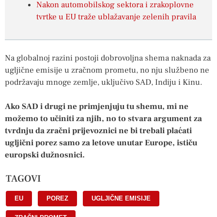
Nakon automobilskog sektora i zrakoplovne
tvrtke u EU traže ublažavanje zelenih pravila
Na globalnoj razini postoji dobrovoljna shema naknada za
ugljične emisije u zračnom prometu, no nju službeno ne
podržavaju mnoge zemlje, uključivo SAD, Indiju i Kinu.
Ako SAD i drugi ne primjenjuju tu shemu, mi ne
možemo to učiniti za njih, no to stvara argument za
tvrdnju da zračni prijevoznici ne bi trebali plaćati
ugljični porez samo za letove unutar Europe, ističu
europski dužnosnici.
TAGOVI
EU
,
POREZ
,
UGLJIČNE EMISIJE
,