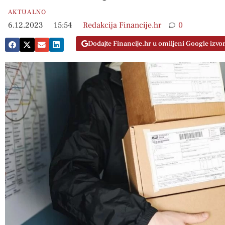
AKTUALNO
6.12.2023
15:54
Redakcija Financije.hr
0
Dodajte Financije.hr u omiljeni Google izvo