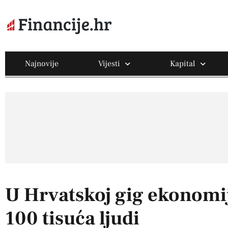
Najnovije
Vijesti
Kapital
U Hrvatskoj gig ekonomij
100 tisuća ljudi