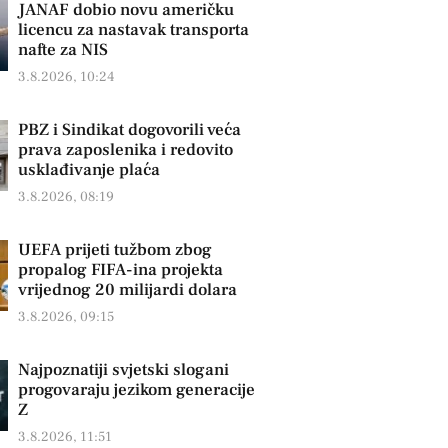
JANAF dobio novu američku
licencu za nastavak transporta
nafte za NIS
3.8.2026, 10:24
PBZ i Sindikat dogovorili veća
prava zaposlenika i redovito
usklađivanje plaća
3.8.2026, 08:19
UEFA prijeti tužbom zbog
propalog FIFA-ina projekta
vrijednog 20 milijardi dolara
3.8.2026, 09:15
Najpoznatiji svjetski slogani
progovaraju jezikom generacije
Z
3.8.2026, 11:51