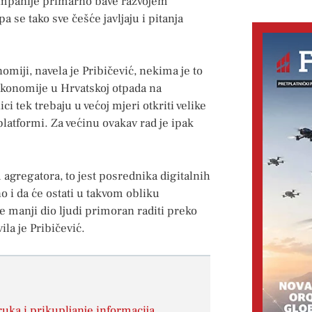
kompanije primarno bave razvojem
a se tako sve češće javljaju i pitanja
omiji, navela je Pribičević, nekima je to
ekonomije u Hrvatskoj otpada na
ci tek trebaju u većoj mjeri otkriti velike
atformi. Za većinu ovakav rad je ipak
 agregatora, to jest posrednika digitalnih
o i da će ostati u takvom obliku
je manji dio ljudi primoran raditi preko
ila je Pribičević.
ruka i prikupljanje informacija