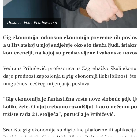
Dostava, Foto: Pixabay.com
Gig ekonomija, odnosno ekonomija povremenih poslova, ob
a u Hrvatskoj u njoj sudjeluje oko sto tisuća ljudi, istak
konferenciji, na kojoj su predstavljene i zakonske novos
Vedrana Pribičević, profesorica na Zagrebačkoj školi ekon
da je prednost zaposlenja u gig ekonomiji fleksibilnost, št
mogućnost češćeg mijenjanja poslova.
“Gig ekonomija je fantastična vrsta nove slobode gdje lju
koliko žele. O njoj trebamo razmišljati kao o nečemu po
tržište rada 21. stoljeća”, poručila je Pribičević.
Središte gig ekonomije su digitalne platforme ili aplikacije