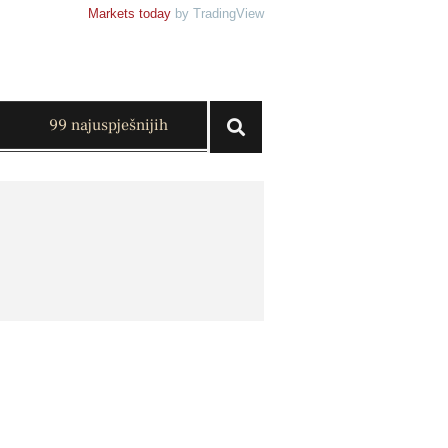
Markets today
by TradingView
99 najuspješnijih