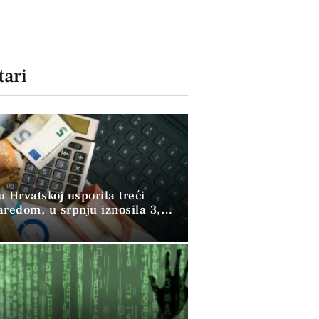
ari
 u Hrvatskoj usporila treći
aredom, u srpnju iznosila 3,9