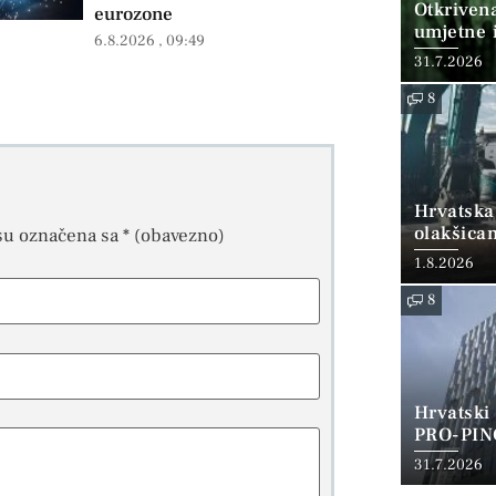
Otkriven
eurozone
umjetne i
6.8.2026
09:49
31.7.2026
8
Hrvatska
olakšica
su označena sa
* (obavezno)
1.8.2026
8
Hrvatski
PRO-PIN
31.7.2026