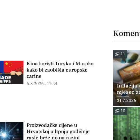
Koment
11
Kina koristi Tursku i Maroko
kako bi zaobišla europske
carine
6.8.2026
11:34
Inflacija
mjesec z
posto
31.7.2026
10
Proizvođačke cijene u
Hrvatskoj u lipnju godišnje
rasle brže no na razini