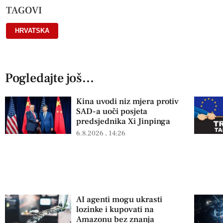
TAGOVI
HRVATSKA
Pogledajte još...
Kina uvodi niz mjera protiv
SAD-a uoči posjeta
predsjednika Xi Jinpinga
6.8.2026
14:26
AI agenti mogu ukrasti
lozinke i kupovati na
Amazonu bez znanja