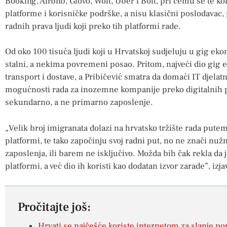
Booking, Airbnb, Glovo, Wolt, Uber i Bolt, pri čemu se te 
platforme i korisničke podrške, a nisu klasični poslodavac, p
radnih prava ljudi koji preko tih platformi rade.
Od oko 100 tisuća ljudi koji u Hrvatskoj sudjeluju u gig ekon
stalni, a nekima povremeni posao. Pritom, najveći dio gig 
transport i dostave, a Pribičević smatra da domaći IT djelatni
mogućnosti rada za inozemne kompanije preko digitalnih pl
sekundarno, a ne primarno zaposlenje.
„Velik broj imigranata dolazi na hrvatsko tržište rada putem
platformi, te tako započinju svoj radni put, no ne znači nužn
zaposlenja, ili barem ne isključivo. Možda bih čak rekla da 
platformi, a već dio ih koristi kao dodatan izvor zarade”, izjav
Pročitajte još:
Hrvati se najčešće koriste internetom za slanje po