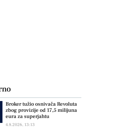
rno
Broker tužio osnivača Revoluta
zbog provizije od 17,5 milijuna
eura za superjahtu
4.8.2026, 13:13