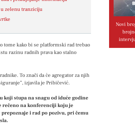
 u zelenu tranziciju
vrtke
Novi bro
brojn
intervj
o tome kako bi se platformski rad trebao
istu razinu radnih prava kao stalno
 radnike. To znači da će agregator za njih
guranje”, izjavila je Pribičević.
 koji stupa na snagu od iduće godine
e rečeno na konferenciji koju je
 prepoznaje i rad po pozivu, pri čemu
sla.