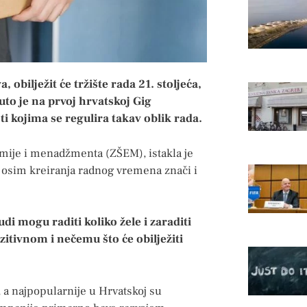
ilježit će tržište rada 21. stoljeća,
nuto je na prvoj hrvatskoj Gig
ti kojima se regulira takav oblik rada.
omije i menadžmenta (ZŠEM), istakla je
o osim kreiranja radnog vremena znači i
di mogu raditi koliko žele i zaraditi
zitivnom i nečemu što će obilježiti
, a najpopularnije u Hrvatskoj su