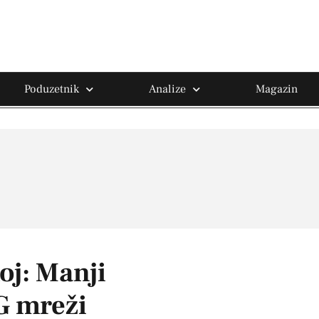
Poduzetnik
Analize
Magazin
oj: Manji
G mreži