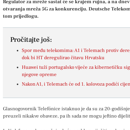
Regulator za mreže sastat će se krajem rujna, a na dne
otvaranja mreža 5G za konkurenciju.
Deutsche Telekom,
tom prijedlogu.
Pročitajte još:
Spor među telekomima: A1 i Telemach protiv dereg
dok bi HT deregulirao čitavu Hrvatsku
Huawei tuži portugalsko vijeće za kibernetičku si
njegove opreme
Nakon A1, i Telemach će od 1. kolovoza podići cije
Glasnogovornik Telefónice istaknuo je da su za 20-godišnje 
preuzeli nikakve obaveze, pa ih sada ne mogu jeftino dijelit