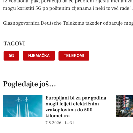
Iz Vodafona, pak, poručuju da će problem riješiti mehaniza
mogu koristiti 5G po poštenim cijenama i neki to već rade”.
Glasnogovornica Deutsche Telekoma također odbacuje moguć
TAGOVI
5G
,
NJEMAČKA
,
TELEKOMI
Pogledajte još...
Europljani bi za par godina
mogli letjeti električnim
zrakoplovima do 500
kilometara
7.8.2026
14:31