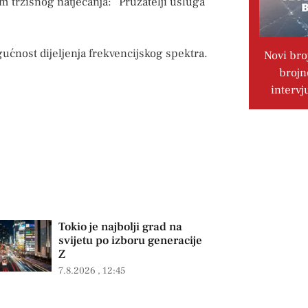
m tržišnog natjecanja: “Pružatelji usluga
nost dijeljenja frekvencijskog spektra.
Novi bro
brojn
intervj
Tokio je najbolji grad na
svijetu po izboru generacije
Z
7.8.2026
12:45