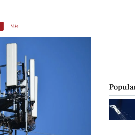
r
Više
Popula