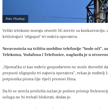
Foto: Pixabay.
Veliki telekomi moraju otvoriti 5G mreže za konkurenciju,
kritizirajući ‘oligopol’ tri vodeća operatera.
Neravnoteža na tržištu mobilne telefonije “bode oči”, 
Telekoma, Vodafona i Telefonice, naglasila je u otvore
„Njemačka si kao vodeće gospodarstvo ne može dozvoliti da 
prepusti oligopolu tri najveća operatera”, rekao je vodite
potpisnika pisma čije riječi prenosi Hina.
Da bi se mreža proširila nužan je pošten pristup frekvencij
usluga ne bi trebali blokirati, dodao je.