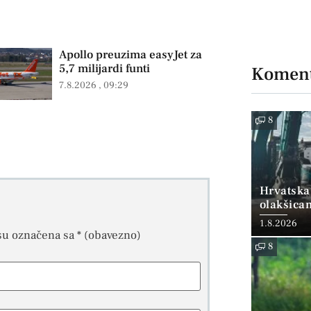
Apollo preuzima easyJet za
5,7 milijardi funti
Koment
7.8.2026
09:29
8
Hrvatska
olakšica
1.8.2026
su označena sa
* (obavezno)
8