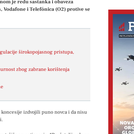
vnom je redu sastanka i obaveza
 Vodafone i Telefónica (O2) protive se
ulacije širokopojasnog pristupa,
gurnost zbog zabrane korištenja
ne
koncesije izdvojili puno novca i da nisu
i.