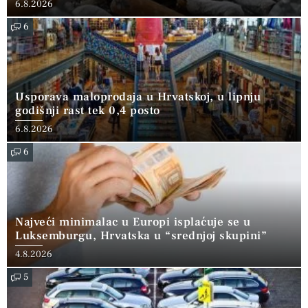
6.8.2026
6
Usporava maloprodaja u Hrvatskoj, u lipnju
godišnji rast tek 0,4 posto
6.8.2026
6
Najveći minimalac u Europi isplaćuje se u
Luksemburgu, Hrvatska u “srednjoj skupini”
4.8.2026
5