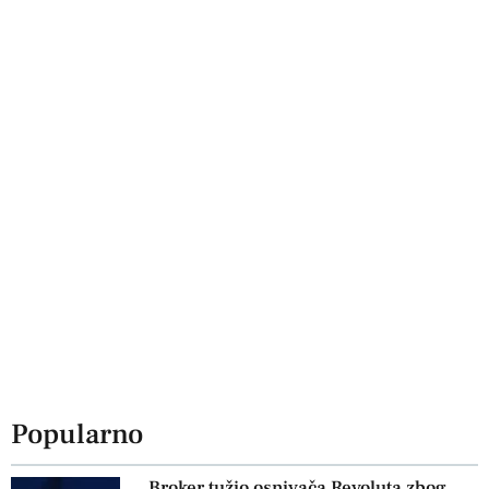
Popularno
Broker tužio osnivača Revoluta zbog