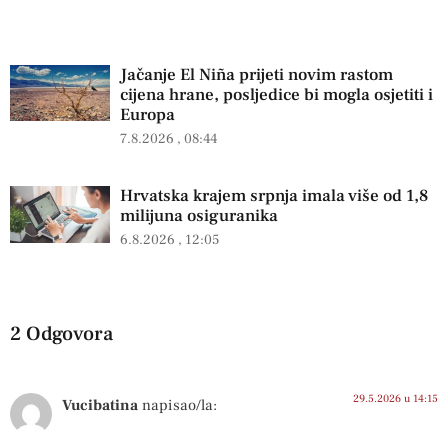
Jačanje El Niña prijeti novim rastom
cijena hrane, posljedice bi mogla osjetiti i
Europa
7.8.2026
08:44
Hrvatska krajem srpnja imala više od 1,8
milijuna osiguranika
6.8.2026
12:05
2 Odgovora
29.5.2026 u 14:15
Vucibatina
napisao/la: