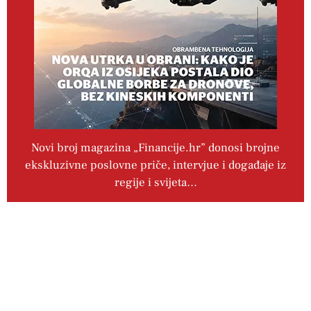
Novi broj magazina „Financije.hr” donosi brojne
ekskluzivne poslovne priče, intervjue i događaje iz
regije i svijeta…