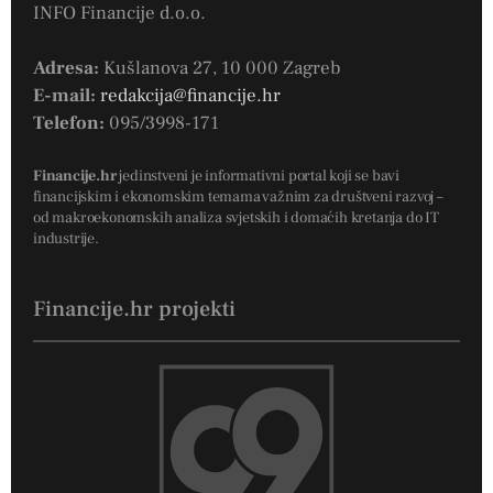
INFO Financije d.o.o.
Adresa:
Kušlanova 27, 10 000 Zagreb
E-mail:
redakcija@financije.hr
Telefon:
095/3998-171
Financije.hr
jedinstveni je informativni portal koji se bavi
financijskim i ekonomskim temama važnim za društveni razvoj –
od makroekonomskih analiza svjetskih i domaćih kretanja do IT
industrije.
Financije.hr projekti