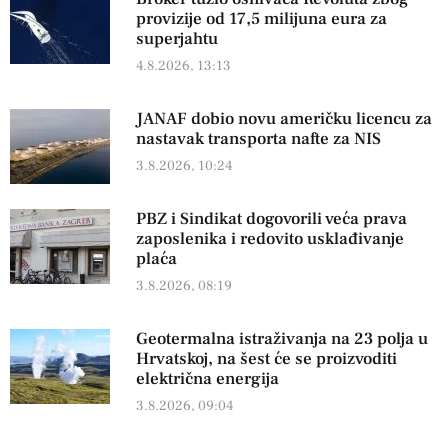
provizije od 17,5 milijuna eura za
superjahtu
4.8.2026, 13:13
JANAF dobio novu američku licencu za
nastavak transporta nafte za NIS
3.8.2026, 10:24
PBZ i Sindikat dogovorili veća prava
zaposlenika i redovito usklađivanje
plaća
3.8.2026, 08:19
Geotermalna istraživanja na 23 polja u
Hrvatskoj, na šest će se proizvoditi
električna energija
3.8.2026, 09:04