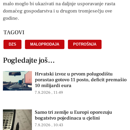
malo moglo bi ukazivati na daljnje usporavanje rasta
domaćeg gospodarstva i u drugom tromjesečju ove
godine.
TAGOVI
DZS
,
MALOPRODAJA
,
POTROŠNJA
Pogledajte još...
Hrvatski izvoz u prvom polugodištu
porastao gotovo 11 posto, deficit premašio
10 milijardi eura
7.8.2026
11:49
Samo tri zemlje u Europi oporezuju
bogatstvo pojedinaca u cjelini
7.8.2026
10:43