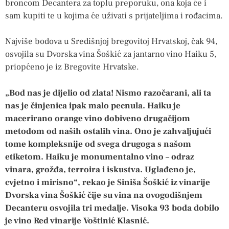
broncom Decantera za toplu preporuku, ona koja će i
sam kupiti te u kojima će uživati s prijateljima i rođacima.
Najviše bodova u Središnjoj bregovitoj Hrvatskoj, čak 94,
osvojila su Dvorska vina Šoškić za jantarno vino Haiku 5,
priopćeno je iz Bregovite Hrvatske.
„Bod nas je dijelio od zlata! Nismo razočarani, ali ta
nas je činjenica ipak malo pecnula. Haiku je
macerirano orange vino dobiveno drugačijom
metodom od naših ostalih vina. Ono je zahvaljujući
tome kompleksnije od svega drugoga s našom
etiketom. Haiku je monumentalno vino – odraz
vinara, grožđa, terroira i iskustva. Uglađeno je,
cvjetno i mirisno“, rekao je Siniša Šoškić iz vinarije
Dvorska vina Šoškić čije su vina na ovogodišnjem
Decanteru osvojila tri medalje. Visoka 93 boda dobilo
je vino Red vinarije Voštinić Klasnić.