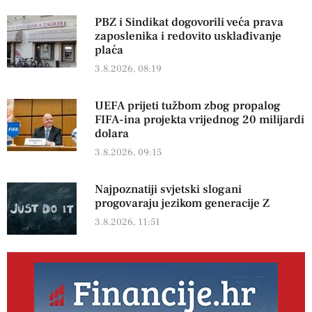
PBZ i Sindikat dogovorili veća prava
zaposlenika i redovito usklađivanje
plaća
3.8.2026, 08:19
UEFA prijeti tužbom zbog propalog
FIFA-ina projekta vrijednog 20 milijardi
dolara
3.8.2026, 09:15
Najpoznatiji svjetski slogani
progovaraju jezikom generacije Z
3.8.2026, 11:51