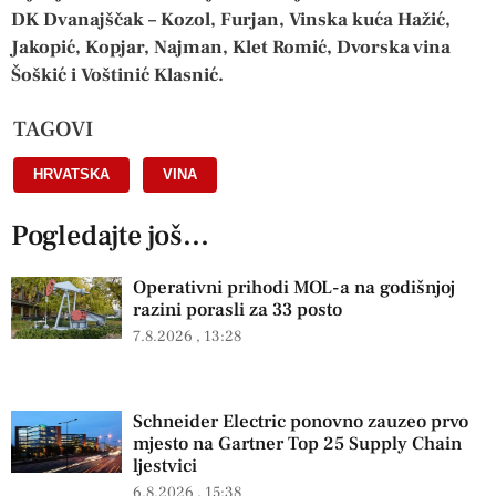
DK Dvanajščak – Kozol, Furjan, Vinska kuća Hažić,
Jakopić, Kopjar, Najman, Klet Romić, Dvorska vina
Šoškić i Voštinić Klasnić.
TAGOVI
HRVATSKA
,
VINA
Pogledajte još...
Operativni prihodi MOL-a na godišnjoj
razini porasli za 33 posto
7.8.2026
13:28
Schneider Electric ponovno zauzeo prvo
mjesto na Gartner Top 25 Supply Chain
ljestvici
6.8.2026
15:38