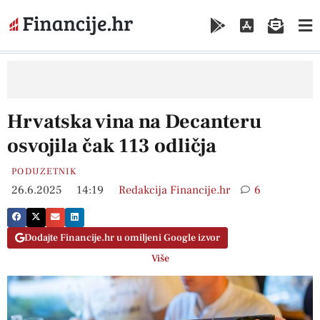
Hrvatska vina na Decanteru
osvojila čak 113 odličja
PODUZETNIK
26.6.2025
14:19
Redakcija Financije.hr
6
Dodajte Financije.hr u omiljeni Google izvor
Više