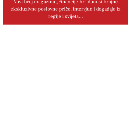
Novi broj magazina „Financije.hr” donosi brojne
ekskluzivne poslovne priče, intervjue i događaje iz
regije i svijeta…