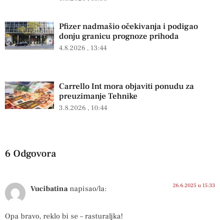
Pfizer nadmašio očekivanja i podigao
donju granicu prognoze prihoda
4.8.2026
13:44
Carrello Int mora objaviti ponudu za
preuzimanje Tehnike
3.8.2026
10:44
6 Odgovora
26.6.2025 u 15:33
Vucibatina
napisao/la:
Opa bravo, reklo bi se – rasturaljka!