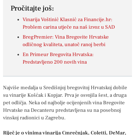
Pročitajte još:
Vinarija Voštinić Klasnić za Financije.hr:
Problem carina utječe na naš izvoz u SAD
BregPremier: Vina Bregovite Hrvatske
odličnog kvaliteta, unatoč ranoj berbi
En Primeur Bregovita Hrvatska:
Predstavljeno 200 novih vina
Najviše medalja u Središnjoj bregovitoj Hrvatskoj dobile
su vinarije Košćak i Kopjar. Prva je osvojila šest, a druga
pet odličja. Neka od najbolje ocijenjenih vina Bregovite
Hrvatske na Decanteru predstavljena su na posebnoj
vinskoj radionici u Zagrebu.
Riječ je o vinima vinarija Cmrečnjak, Coletti, DeMar,