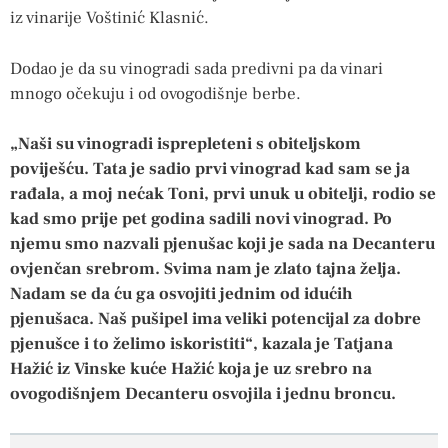
iz vinarije Voštinić Klasnić.
Dodao je da su vinogradi sada predivni pa da vinari
mnogo očekuju i od ovogodišnje berbe.
„Naši su vinogradi isprepleteni s obiteljskom
poviješću. Tata je sadio prvi vinograd kad sam se ja
rađala, a moj nećak Toni, prvi unuk u obitelji, rodio se
kad smo prije pet godina sadili novi vinograd. Po
njemu smo nazvali pjenušac koji je sada na Decanteru
ovjenčan srebrom. Svima nam je zlato tajna želja.
Nadam se da ću ga osvojiti jednim od idućih
pjenušaca. Naš pušipel ima veliki potencijal za dobre
pjenušce i to želimo iskoristiti“, kazala je Tatjana
Hažić iz Vinske kuće Hažić koja je uz srebro na
ovogodišnjem Decanteru osvojila i jednu broncu.