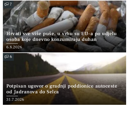
7
Hrvati sve više puše, u vrhu su EU-a po udjelu
osoba koje dnevno konzumiraju duhan
6.8.2026
6
Potpisan ugovor o gradnji poddionice autoceste
od Jadranova do Selca
31.7.2026