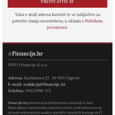
PRETPLATITE SE
Vaša e-mail adresa koristit će se isključivo za
potrebe slanja newslettera, u skladu s
Politikom
privatnosti
.
INFO Financije d.o.o.
Adresa:
Kušlanova 27, 10 000 Zagreb
E-mail:
redakcija@financije.hr
Telefon:
095/3998-171
Financije.hr
jedinstveni je informativni portal koji se bavi
financijskim i ekonomskim temama važnim za društveni razvoj –
od makroekonomskih analiza svjetskih i domaćih kretanja do IT