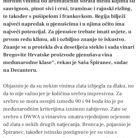
mirnim vinima od aromatičnih sorata među kojima su
sauvignon, pinot sivi i crni, traminac i rajnski rizling,
te također s pušipelom i frankovkom. Regija bilježi
najveći napredak u pjenušcima i u njima očito ima
najveći potencijal. Za pjenušce trebate imati uvjete, u
prvom redu klimu, ali i ozbiljno znanje te iskustvo.
Znanje se u protekla dva desetljeća steklo i sada vinari
Bregovite Hrvatske proizvode pjenušava vina
međunarodne klase“, rekao je Saša Špiranec, sudac
na Decanteru.
Objasnio je da su nekim vinima zlata izbjegla za dlaku, no
da to nije važno jer je količina srebra impresivna. Za
srebro se mora osvojiti između 90 i 94 boda što je po
međunarodnim kriterijima iznimno zahtjevno. Zato se
srebro s DWWA u vinarstvu smatra vrjednijom ocjenom
od zlata s nekih drugih natjecanja. Bronca je, pojasnio je
Špiranec, također istinsko postignuće jer su vina s