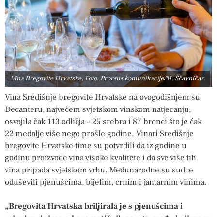
Vina Bregovite Hrvatske, Foto: Prorsus komunikacije/M. Ščavničar
Vina Središnje bregovite Hrvatske na ovogodišnjem su
Decanteru, najvećem svjetskom vinskom natjecanju,
osvojila čak 113 odličja – 25 srebra i 87 bronci što je čak
22 medalje više nego prošle godine. Vinari Središnje
bregovite Hrvatske time su potvrdili da iz godine u
godinu proizvode vina visoke kvalitete i da sve više tih
vina pripada svjetskom vrhu. Međunarodne su sudce
oduševili pjenušcima, bijelim, crnim i jantarnim vinima.
„Bregovita Hrvatska briljirala je s pjenušcima i