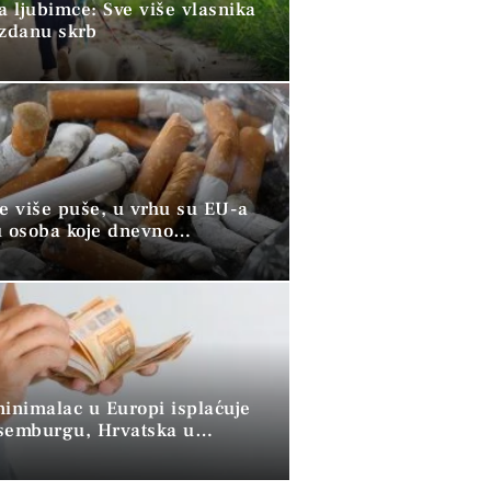
a ljubimce: Sve više vlasnika
uzdanu skrb
ve više puše, u vrhu su EU-a
u osoba koje dnevno
raju duhan
minimalac u Europi isplaćuje
semburgu, Hrvatska u
 skupini”