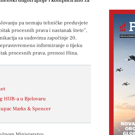
emenski dugotrajnije i komplicirano za
oslovanju pa nemaju tehničke preduvjete
itak procesnih prava i nastanak štete”,
nikacija sa sudovima započinje 20.
i nepravovremeno informiranje o tijeku
tak procesnih prava, prenosi Hina.
met
kog HUB-a u Bjelovaru
i kupac Marks & Spencer
dležnom Ministarstvu.