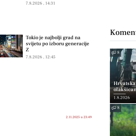
7.8.2026
14:31
Koment
Tokio je najbolji grad na
svijetu po izboru generacije
Z
8
7.8.2026
12:45
Hrvatska
olakšica
1.8.2026
8
2.11.2025 u 23:49