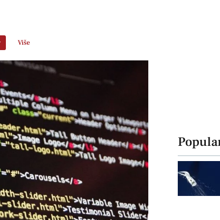
r
Više
Popula