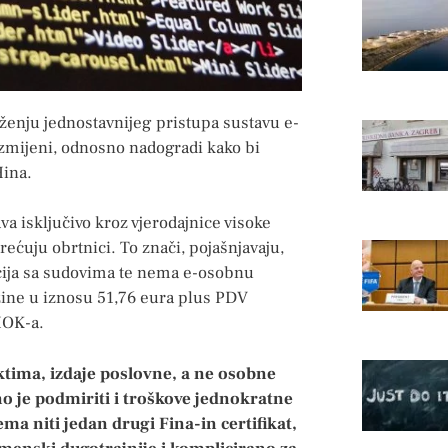
aženju jednostavnijeg pristupa sustavu e-
zmijeni, odnosno nadogradi kako bi
Hina.
a isključivo kroz vjerodajnice visoke
rećuju obrtnici. To znači, pojašnjavaju,
acija sa sudovima te nema e-osobnu
azine u iznosu 51,76 eura plus PDV
 HOK-a.
tima, izdaje poslovne, a ne osobne
bno je podmiriti i troškove jednokratne
ma niti jedan drugi Fina-in certifikat,