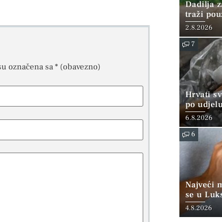
Dadilja z
traži po
2.8.2026
7
su označena sa
* (obavezno)
Hrvati s
po udjel
konzumi
6.8.2026
6
Najveći 
se u Luk
“srednjoj
4.8.2026