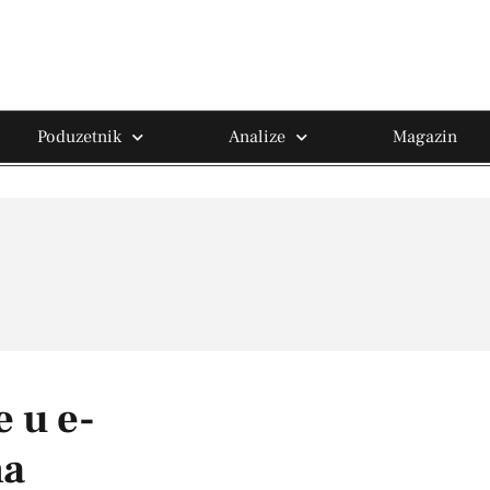
Poduzetnik
Analize
Magazin
 u e-
ma