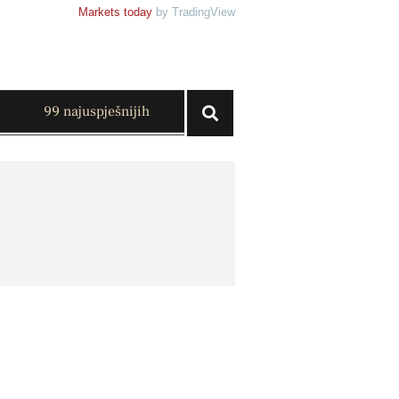
Markets today
by TradingView
99 najuspješnijih