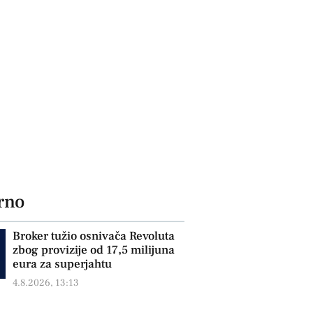
rno
Broker tužio osnivača Revoluta
zbog provizije od 17,5 milijuna
eura za superjahtu
4.8.2026, 13:13