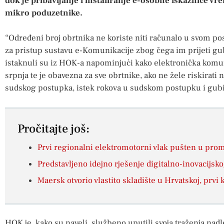
dok je pribavljanje i instaliranje e-osobne iskaznice vr
mikro poduzetnike.
“Određeni broj obrtnika ne koriste niti računalo u svom p
za pristup sustavu e-Komunikacije zbog čega im prijeti gub
istaknuli su iz HOK-a napominjući kako elektronička komu
srpnja te je obavezna za sve obrtnike, ako ne žele riskirat
sudskog postupka, istek rokova u sudskom postupku i gubi
Pročitajte još:
Prvi regionalni elektromotorni vlak pušten u pro
Predstavljeno idejno rješenje digitalno-inovacijs
Maersk otvorio vlastito skladište u Hrvatskoj, prv
HOK je, kako su naveli, službeno uputili svoja traženja na