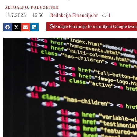
AKTUALNO
,
PODUZETNIK
18.7.2023
15:50
Redakcija Financije.hr
1
Dodajte Financije.hr u omiljeni Google izvo