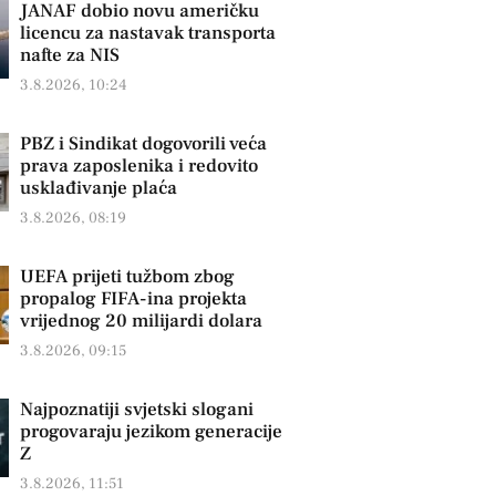
JANAF dobio novu američku
licencu za nastavak transporta
nafte za NIS
3.8.2026, 10:24
PBZ i Sindikat dogovorili veća
prava zaposlenika i redovito
usklađivanje plaća
3.8.2026, 08:19
UEFA prijeti tužbom zbog
propalog FIFA-ina projekta
vrijednog 20 milijardi dolara
3.8.2026, 09:15
Najpoznatiji svjetski slogani
progovaraju jezikom generacije
Z
3.8.2026, 11:51