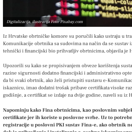
Digitalizacija, ilustracija Foto: Pixabay.com
Iz Hrvatske obrtničke komore su poručili kako ustraju u tr
Komunikacije obrtnika sa sudovima na način da se sustav i
tehnički i financijski bio prihvatljiv obrtnicima, objavila je 
Upozorili su kako se propisivanjem obveze korištenja sustav
razine sigurnosti dodatno financijski i administrativno opte
da bi svaki obrtnik, ako želi pristupiti sustavu e-Komunik
iskaznicu, imao dodatni trošak pribave certifikata visoke r
godišnje, a certifikat se izdaje na dvije godine, naveli su iz
Napominju kako Fina obrtnicima, kao poslovnim subjek
certifikate jer ih koriste u poslovne svrhe. Uz to potre
registracije u poslovni PKI sustav Fina-e, ako obrtnik ne