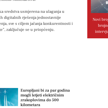
jska sredstva usmjerena na ulaganja u
h digitalnih rješenja jednostavnije
Novi bro
ja, sve s ciljem jačanja konkurentnosti i
brojn
je”, zaključuje se u priopćenju.
intervj
Europljani bi za par godina
mogli letjeti električnim
zrakoplovima do 500
kilometara