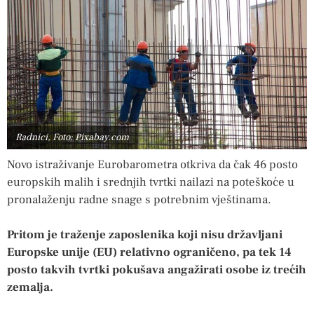
Radnici, Foto: Pixabay.com
Novo istraživanje Eurobarometra otkriva da čak 46 posto
europskih malih i srednjih tvrtki nailazi na poteškoće u
pronalaženju radne snage s potrebnim vještinama.
Pritom je traženje zaposlenika koji nisu državljani
Europske unije (EU) relativno ograničeno, pa tek 14
posto takvih tvrtki pokušava angažirati osobe iz trećih
zemalja.