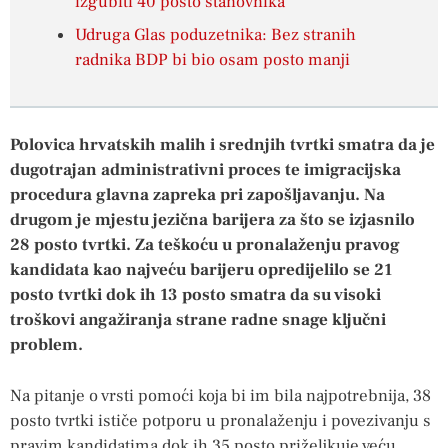
izgubiti 40 posto stanovnika
Udruga Glas poduzetnika: Bez stranih
radnika BDP bi bio osam posto manji
Polovica hrvatskih malih i srednjih tvrtki smatra da je
dugotrajan administrativni proces te imigracijska
procedura glavna zapreka pri zapošljavanju. Na
drugom je mjestu jezična barijera za što se izjasnilo
28 posto tvrtki. Za teškoću u pronalaženju pravog
kandidata kao najveću barijeru opredijelilo se 21
posto tvrtki dok ih 13 posto smatra da su visoki
troškovi angažiranja strane radne snage ključni
problem.
Na pitanje o vrsti pomoći koja bi im bila najpotrebnija, 38
posto tvrtki ističe potporu u pronalaženju i povezivanju s
pravim kandidatima dok ih 35 posto priželjkuje veću