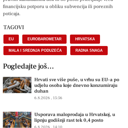
financijsku potporu u obliku subvencija ili poreznih
poticaja.
TAGOVI
EU
,
EUROBAROMETAR
,
HRVATSKA
,
MALA I SREDNJA PODUZEĆA
,
RADNA SNAGA
Pogledajte još...
Hrvati sve više puše, u vrhu su EU-a po
udjelu osoba koje dnevno konzumiraju
duhan
6.8.2026
15:56
Usporava maloprodaja u Hrvatskoj, u
lipnju godišnji rast tek 0,4 posto
6.8.2026
14:10