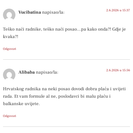
2.6.2026 u 15:37
Vucibatina
napisao/la:
Teško naći radnike, teško naći posao…pa kako onda?! Gdje je
kvaka?!
Odgovori
2.6.2026 u 15:56
Alibaba
napisao/la:
Hrvatskog radnika na neki posao dovodi dobra plaća i uvijeti
rada. Et vam formule al ne, poslodavci bi malu plaću i
balkanske uvijete.
Odgovori