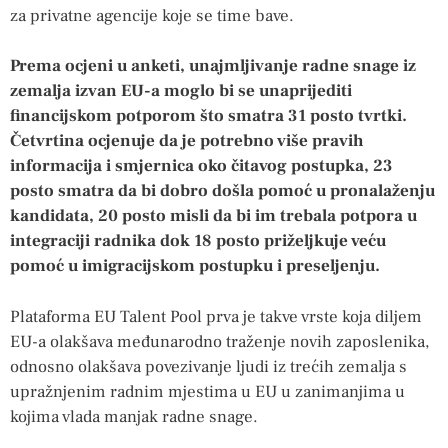
za privatne agencije koje se time bave.
Prema ocjeni u anketi, unajmljivanje radne snage iz
zemalja izvan EU-a moglo bi se unaprijediti
financijskom potporom što smatra 31 posto tvrtki.
Četvrtina ocjenuje da je potrebno više pravih
informacija i smjernica oko čitavog postupka, 23
posto smatra da bi dobro došla pomoć u pronalaženju
kandidata, 20 posto misli da bi im trebala potpora u
integraciji radnika dok 18 posto priželjkuje veću
pomoć u imigracijskom postupku i preseljenju.
Plataforma EU Talent Pool prva je takve vrste koja diljem
EU-a olakšava međunarodno traženje novih zaposlenika,
odnosno olakšava povezivanje ljudi iz trećih zemalja s
upražnjenim radnim mjestima u EU u zanimanjima u
kojima vlada manjak radne snage.