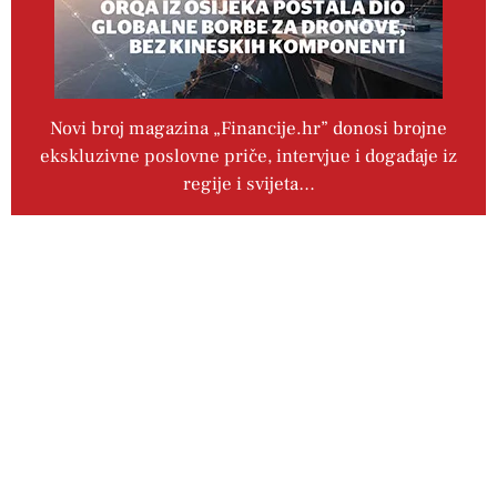
Novi broj magazina „Financije.hr” donosi brojne
ekskluzivne poslovne priče, intervjue i događaje iz
regije i svijeta…