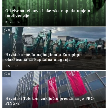
Otkrivena tri nova hakerska napada umjetne
inteligencije
31.7.2026
8
Hrvatska među najboljima u Europi po
olakšicama za kapitalna ulaganja
1.8.2026
8
Hrvatski Telekom zaključio preuzimanje PRO-
PING-a