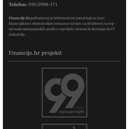
Telefon:
095/3998-171
Financije.hr
jedinstveni je informativni portal koji se bavi
financijskim i ekonomskim temama važnim za društveni razvoj –
od makroekonomskih analiza svjetskih i domaćih kretanja do IT
industrije.
Financije.hr projekti