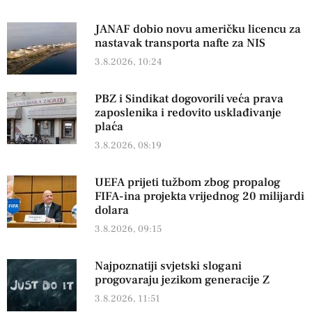
JANAF dobio novu američku licencu za
nastavak transporta nafte za NIS
3.8.2026, 10:24
PBZ i Sindikat dogovorili veća prava
zaposlenika i redovito usklađivanje
plaća
3.8.2026, 08:19
UEFA prijeti tužbom zbog propalog
FIFA-ina projekta vrijednog 20 milijardi
dolara
3.8.2026, 09:15
Najpoznatiji svjetski slogani
progovaraju jezikom generacije Z
3.8.2026, 11:51