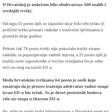
U Hrvatskoj je anketom bilo obuhvaćeno 500 malih i
srednjih tvrtki.
Od toga 55 posto njih se izjasnilo da je bilo vrlo teško ili
prilično teško pronaći radnike s traženim vještinama u
protekle dvije godine.
Pritom čak 78 posto tvrtki nije pokušalo tražiti strane
radnike za popunjavanje radnih mjesta, a 21 posto njih je
tražilo nove zaposlenike u trećim zemljama što je udio
veći no onaj na razini EU-a.
Među hrvatskim tvrtkama 64 posto je onih koje
smatraju da je proces traženja adekvatne radne snage
izvan EU-a bio težak. To je deset postotnih bodova
više no stopa u čitavom EU-u.
No, očito je nešto bolja informiranost u Hrvatskoj nego na