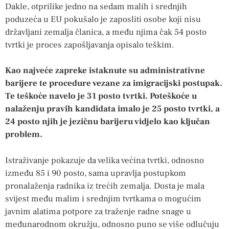
Dakle, otprilike jedno na sedam malih i srednjih
poduzeća u EU pokušalo je zaposliti osobe koji nisu
državljani zemalja članica, a među njima čak 54 posto
tvrtki je proces zapošljavanja opisalo teškim.
Kao najveće zapreke istaknute su administrativne
barijere te procedure vezane za imigracijski postupak.
Te teškoće navelo je 31 posto tvrtki. Poteškoće u
nalaženju pravih kandidata imalo je 25 posto tvrtki, a
24 posto njih je jezičnu barijeru vidjelo kao ključan
problem.
Istraživanje pokazuje da velika većina tvrtki, odnosno
između 85 i 90 posto, sama upravlja postupkom
pronalaženja radnika iz trećih zemalja. Dosta je mala
svijest među malim i srednjim tvrtkama o mogućim
javnim alatima potpore za traženje radne snage u
međunarodnom okružju, odnosno puno se više odlučuju