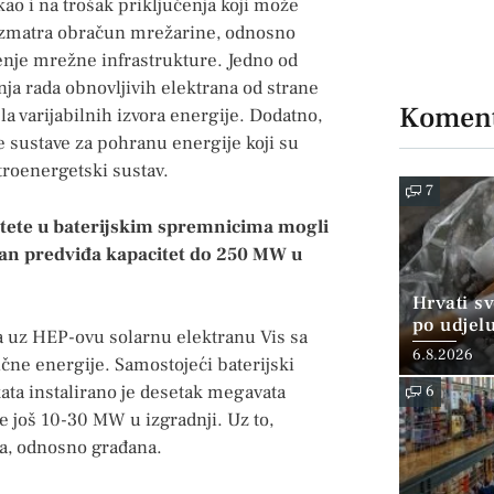
kao i na trošak priključenja koji može
 razmatra obračun mrežarine, odnosno
tenje mrežne infrastrukture. Jedno od
ja rada obnovljivih elektrana od strane
Koment
la varijabilnih izvora energije. Dodatno,
e sustave za pohranu energije koji su
ktroenergetski sustav.
7
acitete u baterijskim spremnicima mogli
lan predviđa kapacitet do 250 MW u
Hrvati s
po udjel
a uz HEP-ovu solarnu elektranu Vis sa
konzumi
6.8.2026
čne energije. Samostojeći baterijski
ata instalirano je desetak megavata
6
je još 10-30 MW u izgradnji. Uz to,
ca, odnosno građana.