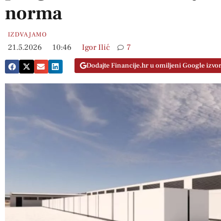
norma
IZDVAJAMO
21.5.2026
10:46
Igor Ilić
7
Dodajte Financije.hr u omiljeni Google izvo