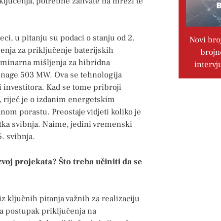
ključenja, potrebne zahvate na mreži te
ci, u pitanju su podaci o stanju od 2.
Novi bro
enja za priključenje baterijskih
brojn
minarna mišljenja za hibridna
intervj
snage 503 MW. Ova se tehnologija
investitora. Kad se tome pribroji
 riječ je o izdanim energetskim
m porastu. Preostaje vidjeti koliko je
tka svibnja. Naime, jedini vremenski
. svibnja.
voj projekata? Što treba učiniti da se
 ključnih pitanja važnih za realizaciju
na postupak priključenja na