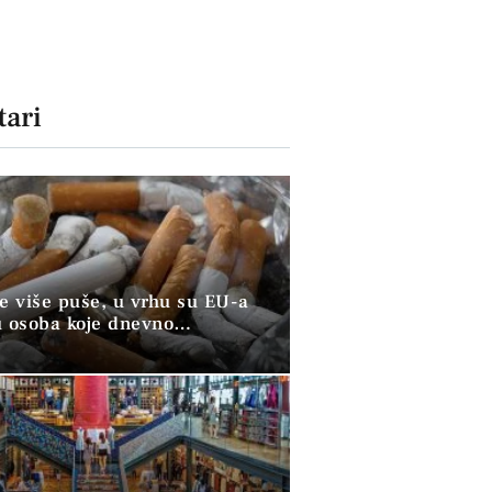
ari
ve više puše, u vrhu su EU-a
u osoba koje dnevno
raju duhan