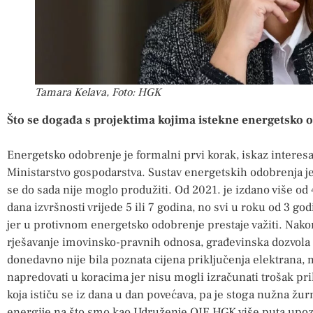
Tamara Kelava, Foto: HGK
Što se događa s projektima kojima istekne energetsko 
Energetsko odobrenje je formalni prvi korak, iskaz interesa 
Ministarstvo gospodarstva. Sustav energetskih odobrenja je
se do sada nije moglo produžiti. Od 2021. je izdano više 
dana izvršnosti vrijede 5 ili 7 godina, no svi u roku od 3 go
jer u protivnom energetsko odobrenje prestaje važiti. Nakon
rješavanje imovinsko-pravnih odnosa, građevinska dozvola 
donedavno nije bila poznata cijena priključenja elektrana, m
napredovati u koracima jer nisu mogli izračunati trošak pr
koja ističu se iz dana u dan povećava, pa je stoga nužna žu
energije na što smo kao Udruženje OIE HGK više puta upozo