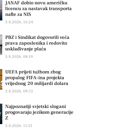
JANAF dobio novu američku
licencu za nastavak transporta
nafte za NIS
3.8.2026, 10:24
PBZ i Sindikat dogovorili veća
prava zaposlenika i redovito
usklađivanje plaća
3.8.2026, 08:19
UEFA prijeti tužbom zbog
propalog FIFA-ina projekta
vrijednog 20 milijardi dolara
3.8.2026, 09:15
Najpoznatiji svjetski slogani
progovaraju jezikom generacije
Z
3.8.2026, 11:51