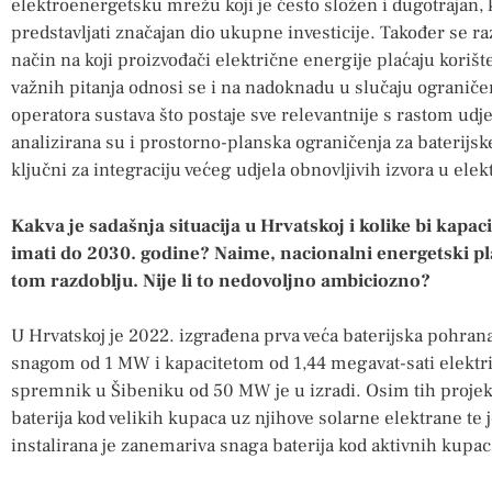
elektroenergetsku mrežu koji je često složen i dugotrajan, 
predstavljati značajan dio ukupne investicije. Također se
način na koji proizvođači električne energije plaćaju koriš
važnih pitanja odnosi se i na nadoknadu u slučaju ograničen
operatora sustava što postaje sve relevantnije s rastom udje
analizirana su i prostorno-planska ograničenja za baterijsk
ključni za integraciju većeg udjela obnovljivih izvora u ele
Kakva je sadašnja situacija u Hrvatskoj i kolike bi kap
imati do 2030. godine? Naime, nacionalni energetski p
tom razdoblju. Nije li to nedovoljno ambiciozno?
U Hrvatskoj je 2022. izgrađena prva veća baterijska pohran
snagom od 1 MW i kapacitetom od 1,44 megavat-sati elektri
spremnik u Šibeniku od 50 MW je u izradi. Osim tih projek
baterija kod velikih kupaca uz njihove solarne elektrane te 
instalirana je zanemariva snaga baterija kod aktivnih kupa