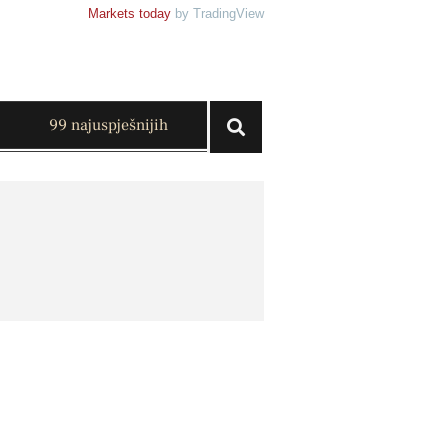
Markets today
by TradingView
99 najuspješnijih