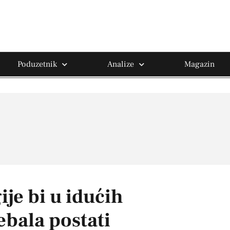
Poduzetnik
Analize
Magazin
je bi u idućih
ebala postati