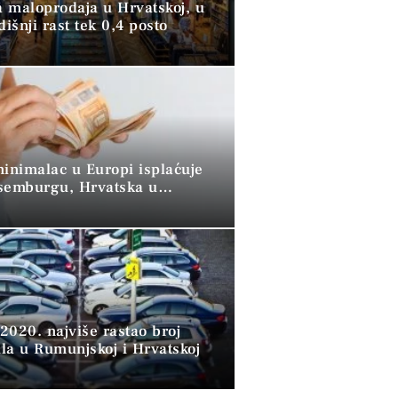
 maloprodaja u Hrvatskoj, u
dišnji rast tek 0,4 posto
minimalac u Europi isplaćuje
semburgu, Hrvatska u
 skupini”
2020. najviše rastao broj
la u Rumunjskoj i Hrvatskoj