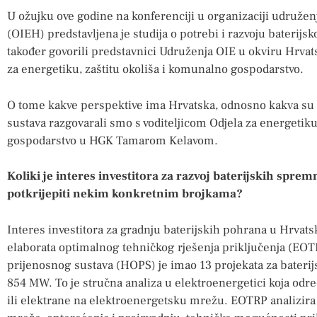
U ožujku ove godine na konferenciji u organizaciji udruženj
(OIEH) predstavljena je studija o potrebi i razvoju baterijs
također govorili predstavnici Udruženja OIE u okviru Hrva
za energetiku, zaštitu okoliša i komunalno gospodarstvo.
O tome kakve perspektive ima Hrvatska, odnosno kakva su o
sustava razgovarali smo s voditeljicom Odjela za energetiku
gospodarstvo u HGK Tamarom Kelavom.
Koliki je interes investitora za razvoj baterijskih sprem
potkrijepiti nekim konkretnim brojkama?
Interes investitora za gradnju baterijskih pohrana u Hrvats
elaborata optimalnog tehničkog rješenja priključenja (EOT
prijenosnog sustava (HOPS) je imao 13 projekata za bater
854 MW. To je stručna analiza u elektroenergetici koja odre
ili elektrane na elektroenergetsku mrežu. EOTRP analizira 