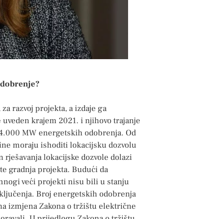
odobrenje?
za razvoj projekta, a izdaje ga
 uveden krajem 2021. i njihovo trajanje
od 4.000 MW energetskih odobrenja. Od
dine moraju ishoditi lokacijsku dozvolu
 rješavanja lokacijske dozvole dolazi
te gradnja projekta. Budući da
nogi veći projekti nisu bili u stanju
iključenja. Broj energetskih odobrenja
rna izmjena Zakona o tržištu električne
ravali. U prijedlogu Zakona o tržištu