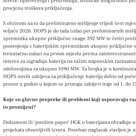
mreže, opterećenja i proizvodnju, tehničke mogućnosti pri
procjenu troškova priključenja.
S obzirom na to da preliminarno mišljenje vrijedi šest mjese
veljače 2026. HOPS je do tada izdao pet preliminarnih mišlj
spremnika ukupne priključne snage 392 MW te četiri preli
postrojenja s baterijskim spremnikom ukupne priključne 
trenutačno nalazi na prvom mjestu prema zainteresiranosti 
interes za izgradnju baterija na nižim naponskim razinama,
odobrenjima za ukupno 1090 MW. Ta brojka je u kontinuirano
HOPS novih zahtjeva za priključenje baterija dobio od poče
prozor u godini u kojem se primaju zahtjevi traje od 1. do 15
Koje su glavne prepreke ili problemi koji usporavaju raz
to promijeni?
Dokument ili ‘position paper’ HGK o baterijama obrađuje niz
projekata obnovljivih izvora. Poseban naglasak stavljen je 