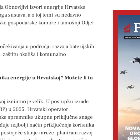
a Obnovljivi izvori energije Hrvatske
koga sustava, a o toj temi su nedavno
tske gospodarske komore i tamošnji Odjel
čekivanja u području razvoja baterijskih
, zaštitu okoliša i komunalno
nika energije u Hrvatskoj? Možete li to
koj iznimno je velik. U postupku izrade
RP) u 2025. Hrvatski operator
ijske spremnike ukupne priključne snage
đuje najbolji način priključenja korisnika
postojeće stanje mreže, planirani razvoj