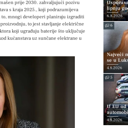
mašen prije 2030. zahvaljujući pozivu
Usporava
lipnju go
tava s kraja 2025., koji podrazumijeva
6.8.2026
to, mnogi developeri planiraju izgraditi
roizvodnju, to jest stavljanje električne
6
ktora koji ugrađuju baterije što uključuje
ja kod kućanstava uz sunčane elektrane u
Najveći 
se u Luk
“srednjoj
4.8.2026
5
U EU od 
automobi
4.8.2026