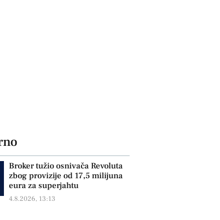
rno
Broker tužio osnivača Revoluta
zbog provizije od 17,5 milijuna
eura za superjahtu
4.8.2026, 13:13