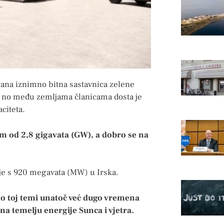
hrana iznimno bitna sastavnica zelene
re, no među zemljama članicama dosta je
aciteta.
 od 2,8 gigavata (GW), a dobro se na
je s 920 megavata (MW) u Irska.
 o toj temi unatoč već dugo vremena
na temelju energije Sunca i vjetra.