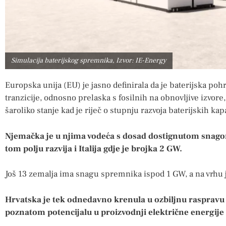
Simulacija baterijskog spremnika, Izvor: IE-Energy
Europska unija (EU) je jasno definirala da je baterijska po
tranzicije, odnosno prelaska s fosilnih na obnovljive izvo
šaroliko stanje kad je riječ o stupnju razvoja baterijskih kap
Njemačka je u njima vodeća s dosad dostignutom snagom
tom polju razvija i Italija gdje je brojka 2 GW.
Još 13 zemalja ima snagu spremnika ispod 1 GW, a na vrhu 
Hrvatska je tek odnedavno krenula u ozbiljnu raspravu
poznatom potencijalu u proizvodnji električne energije 