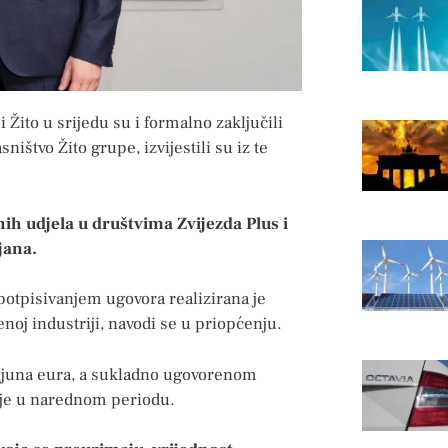
Žito u srijedu su i formalno zaključili
ništvo Žito grupe, izvijestili su iz te
nih udjela u društvima Zvijezda Plus i
jana.
 potpisivanjem ugovora realizirana je
noj industriji, navodi se u priopćenju.
ijuna eura, a sukladno ugovorenom
je u narednom periodu.