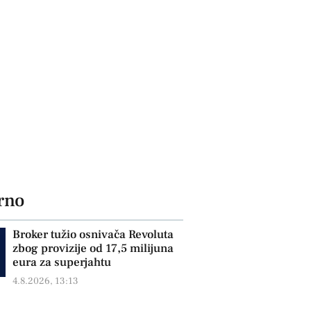
rno
Broker tužio osnivača Revoluta
zbog provizije od 17,5 milijuna
eura za superjahtu
4.8.2026, 13:13