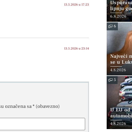
Usporava
13.5.2026 u 17:23
lipnju go
6.8.2026
6
13.5.2026 u 23:14
Najveći 
se u Luk
“srednjoj
4.8.2026
5
su označena sa
* (obavezno)
U EU od 
automobi
4.8.2026