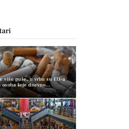
ari
ve više puše, u vrhu su EU-a
u osoba koje dnevno
raju duhan