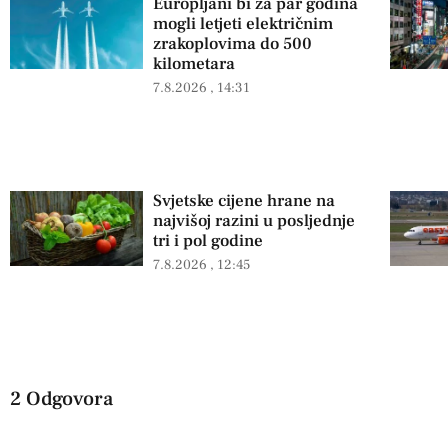
Europljani bi za par godina
mogli letjeti električnim
zrakoplovima do 500
kilometara
7.8.2026
14:31
Svjetske cijene hrane na
najvišoj razini u posljednje
tri i pol godine
7.8.2026
12:45
2 Odgovora