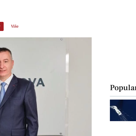
r
Više
Popula