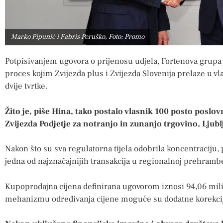
Marko Pipunić i Fabris Peruško, Foto: Promo
Potpisivanjem ugovora o prijenosu udjela, Fortenova grupa i 
proces kojim Zvijezda plus i Zvijezda Slovenija prelaze u vlas
dvije tvrtke.
Žito je, piše Hina, tako postalo vlasnik 100 posto poslov
Zvijezda Podjetje za notranjo in zunanjo trgovino, Ljubl
Nakon što su sva regulatorna tijela odobrila koncentraciju,
jedna od najznačajnijih transakcija u regionalnoj prehrambe
Kupoprodajna cijena definirana ugovorom iznosi 94,06 mil
mehanizmu određivanja cijene moguće su dodatne korekci