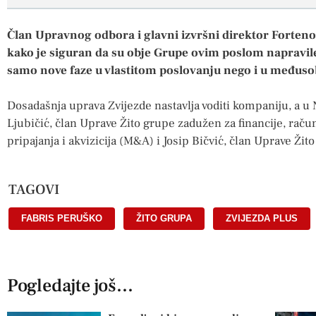
Član Upravnog odbora i glavni izvršni direktor Forteno
kako je siguran da su obje Grupe ovim poslom napravile 
samo nove faze u vlastitom poslovanju nego i u međus
Dosadašnja uprava Zvijezde nastavlja voditi kompaniju, a 
Ljubičić, član Uprave Žito grupe zadužen za financije, raču
pripajanja i akvizicija (M&A) i Josip Bičvić, član Uprave Žit
TAGOVI
FABRIS PERUŠKO
,
ŽITO GRUPA
,
ZVIJEZDA PLUS
Pogledajte još...