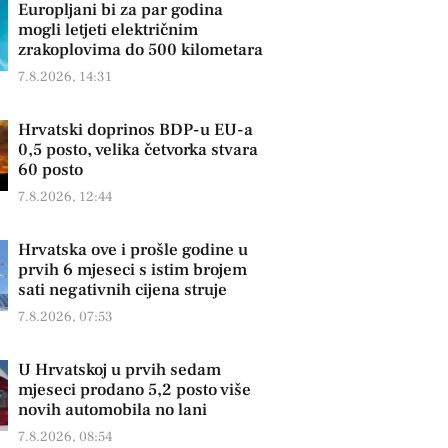
Europljani bi za par godina
mogli letjeti električnim
zrakoplovima do 500 kilometara
7.8.2026, 14:31
Hrvatski doprinos BDP-u EU-a
0,5 posto, velika četvorka stvara
60 posto
7.8.2026, 12:44
Hrvatska ove i prošle godine u
prvih 6 mjeseci s istim brojem
sati negativnih cijena struje
7.8.2026, 07:53
U Hrvatskoj u prvih sedam
mjeseci prodano 5,2 posto više
novih automobila no lani
7.8.2026, 08:54