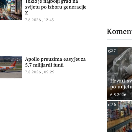
Tokio je najbolji grad na
svijetu po izboru generacije
Z
7.8.2026
12:45
Koment
7
Apollo preuzima easyJet za
5,7 milijardi funti
7.8.2026
09:29
Hrvati s
po udjel
konzumi
6.8.2026
6