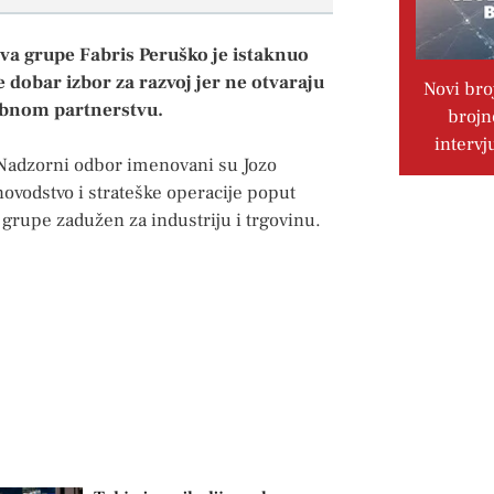
va grupe Fabris Peruško je istaknuo
dobar izbor za razvoj jer ne otvaraju
Novi bro
obnom partnerstvu.
brojn
intervj
u Nadzorni odbor imenovani su Jozo
novodstvo i strateške operacije poput
o grupe zadužen za industriju i trgovinu.