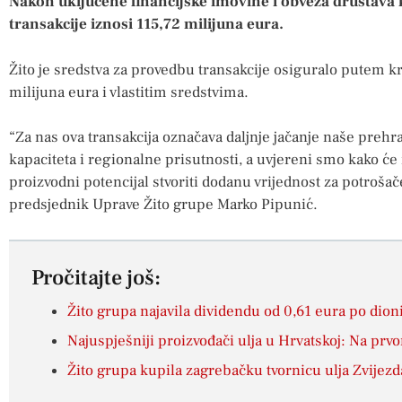
Nakon uključene financijske imovine i obveza društava 
transakcije iznosi 115,72 milijuna eura.
Žito je sredstva za provedbu transakcije osiguralo putem k
milijuna eura i vlastitim sredstvima.
“Za nas ova transakcija označava daljnje jačanje naše preh
kapaciteta i regionalne prisutnosti, a uvjereni smo kako će 
proizvodni potencijal stvoriti dodanu vrijednost za potrošače
predsjednik Uprave Žito grupe Marko Pipunić.
Pročitajte još:
Žito grupa najavila dividendu od 0,61 eura po dion
Najuspješniji proizvođači ulja u Hrvatskoj: Na prv
Žito grupa kupila zagrebačku tvornicu ulja Zvijez