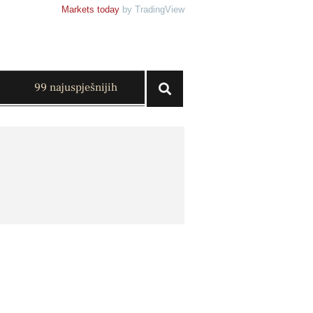
Markets today
by TradingView
99 najuspješnijih