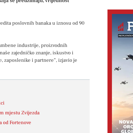
koja se preuzimaju, vrijednost
redita poslovnih banaka u iznosu od 90
rambene industrije, proizvodnih
naše zajedničko znanje, iskustvo i
, zaposlenike i partnere”, izjavio je
ici
om mjestu Zvijezda
da od Fortenove