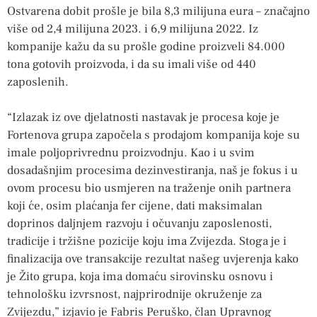
Ostvarena dobit prošle je bila 8,3 milijuna eura – značajno
više od 2,4 milijuna 2023. i 6,9 milijuna 2022. Iz
kompanije kažu da su prošle godine proizveli 84.000
tona gotovih proizvoda, i da su imali više od 440
zaposlenih.
“Izlazak iz ove djelatnosti nastavak je procesa koje je
Fortenova grupa započela s prodajom kompanija koje su
imale poljoprivrednu proizvodnju. Kao i u svim
dosadašnjim procesima dezinvestiranja, naš je fokus i u
ovom procesu bio usmjeren na traženje onih partnera
koji će, osim plaćanja fer cijene, dati maksimalan
doprinos daljnjem razvoju i očuvanju zaposlenosti,
tradicije i tržišne pozicije koju ima Zvijezda. Stoga je i
finalizacija ove transakcije rezultat našeg uvjerenja kako
je Žito grupa, koja ima domaću sirovinsku osnovu i
tehnološku izvrsnost, najprirodnije okruženje za
Zvijezdu,” izjavio je Fabris Peruško, član Upravnog