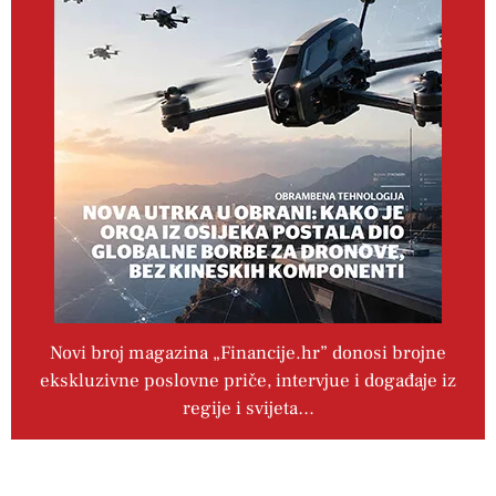
Novi broj magazina „Financije.hr” donosi brojne
ekskluzivne poslovne priče, intervjue i događaje iz
regije i svijeta…