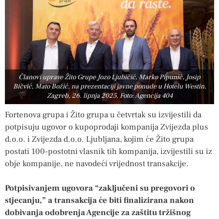
Članovi uprave Žito Grupe Jozo Ljubičić, Marko Pipunić, Josip
Bičvić, Mato Božić, na prezentaciji javne ponude u Hotelu Westin,
Zagreb, 26. lipnja 2025. Foto: Agencija 404
Fortenova grupa i Žito grupa u četvrtak su izvijestili da
potpisuju ugovor o kupoprodaji kompanija Zvijezda plus
d.o.o. i Zvijezda d.o.o. Ljubljana, kojim će Žito grupa
postati 100-postotni vlasnik tih kompanija, izvijestili su iz
obje kompanije, ne navodeći vrijednost transakcije.
Potpisivanjem ugovora “zaključeni su pregovori o
stjecanju,” a transakcija će biti finalizirana nakon
dobivanja odobrenja Agencije za zaštitu tržišnog