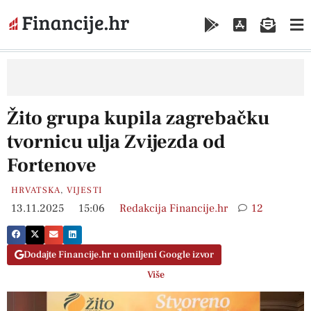
Žito grupa kupila zagrebačku
tvornicu ulja Zvijezda od
Fortenove
HRVATSKA
,
VIJESTI
13.11.2025
15:06
Redakcija Financije.hr
12
Dodajte Financije.hr u omiljeni Google izvor
Više