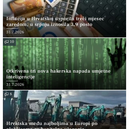
Inflacija u Hrvatskoj usporila treći mjesec
zaredom, u srpnju iznosila 3,9 posto
31.7.2026
10
Otkrivena tri nova hakerska napada umjetne
inteligencije
31.7.2026
8
Hrvatska među najboljima u Europi po