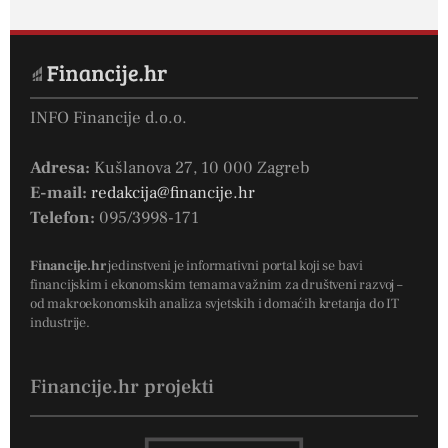
INFO Financije d.o.o.
Adresa:
Kušlanova 27, 10 000 Zagreb
E-mail:
redakcija@financije.hr
Telefon:
095/3998-171
Financije.hr
jedinstveni je informativni portal koji se bavi
financijskim i ekonomskim temama važnim za društveni razvoj –
od makroekonomskih analiza svjetskih i domaćih kretanja do IT
industrije.
Financije.hr projekti