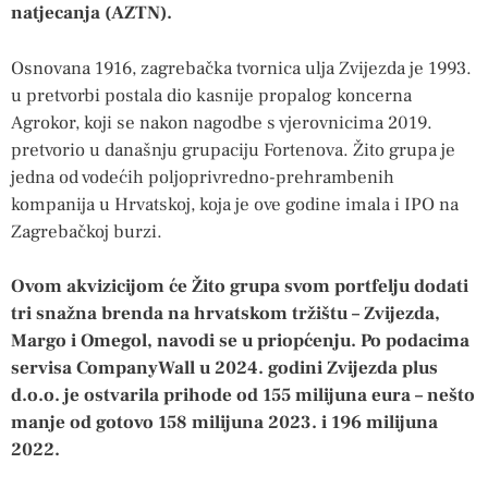
natjecanja (AZTN).
Osnovana 1916, zagrebačka tvornica ulja Zvijezda je 1993.
u pretvorbi postala dio kasnije propalog koncerna
Agrokor, koji se nakon nagodbe s vjerovnicima 2019.
pretvorio u današnju grupaciju Fortenova. Žito grupa je
jedna od vodećih poljoprivredno-prehrambenih
kompanija u Hrvatskoj, koja je ove godine imala i IPO na
Zagrebačkoj burzi.
Ovom akvizicijom će Žito grupa svom portfelju dodati
tri snažna brenda na hrvatskom tržištu – Zvijezda,
Margo i Omegol, navodi se u priopćenju. Po podacima
servisa CompanyWall u 2024. godini Zvijezda plus
d.o.o. je ostvarila prihode od 155 milijuna eura – nešto
manje od gotovo 158 milijuna 2023. i 196 milijuna
2022.