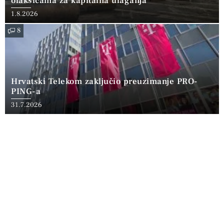
olakšicama za kapitalna ulaganja
1.8.2026
8
Hrvatski Telekom zaključio preuzimanje PRO-
PING-a
31.7.2026