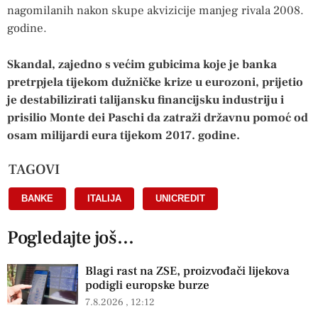
nagomilanih nakon skupe akvizicije manjeg rivala 2008.
godine.
Skandal, zajedno s većim gubicima koje je banka
pretrpjela tijekom dužničke krize u eurozoni, prijetio
je destabilizirati talijansku financijsku industriju i
prisilio Monte dei Paschi da zatraži državnu pomoć od
osam milijardi eura tijekom 2017. godine.
TAGOVI
BANKE
,
ITALIJA
,
UNICREDIT
Pogledajte još...
Blagi rast na ZSE, proizvođači lijekova
podigli europske burze
7.8.2026
12:12