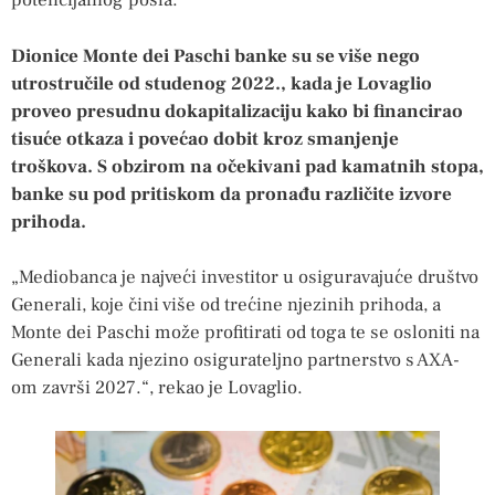
potencijalnog posla.
Dionice Monte dei Paschi banke su se više nego
utrostručile od studenog 2022., kada je Lovaglio
proveo presudnu dokapitalizaciju kako bi financirao
tisuće otkaza i povećao dobit kroz smanjenje
troškova. S obzirom na očekivani pad kamatnih stopa,
banke su pod pritiskom da pronađu različite izvore
prihoda.
„Mediobanca je najveći investitor u osiguravajuće društvo
Generali, koje čini više od trećine njezinih prihoda, a
Monte dei Paschi može profitirati od toga te se osloniti na
Generali kada njezino osigurateljno partnerstvo s AXA-
om završi 2027.“, rekao je Lovaglio.