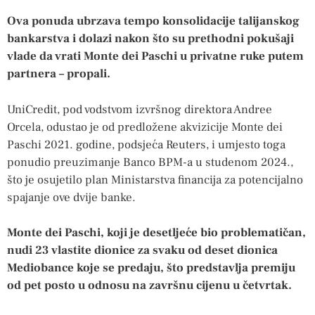
Ova ponuda ubrzava tempo konsolidacije talijanskog
bankarstva i dolazi nakon što su prethodni pokušaji
vlade da vrati Monte dei Paschi u privatne ruke putem
partnera – propali.
UniCredit, pod vodstvom izvršnog direktora Andree
Orcela, odustao je od predložene akvizicije Monte dei
Paschi 2021. godine, podsjeća Reuters, i umjesto toga
ponudio preuzimanje Banco BPM-a u studenom 2024.,
što je osujetilo plan Ministarstva financija za potencijalno
spajanje ove dvije banke.
Monte dei Paschi, koji je desetljeće bio problematičan,
nudi 23 vlastite dionice za svaku od deset dionica
Mediobance koje se predaju, što predstavlja premiju
od pet posto u odnosu na završnu cijenu u četvrtak.