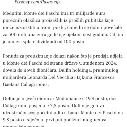
Pixabay.com/Ilustracija
Međutim, Monte dei Paschi ima tri milijarde eura
poreznih olakšica proizašlih iz prošlih gubitaka koje
može iskoristiti u ovom poslu, čime bi se dobiti povećale
za 500 milijuna eura godišnje tijekom šest godina. Cilj im
je omjer isplate dividendi od 100 posto.
Ponuda za preuzimanje dolazi nakon što je prodaja udjela
u Monte dei Paschi od strane države u studenom 2024.
dovela do novih dioničara, Delfin holdinga, preminulog
milijardera Leonarda Del Vecchia i tajkuna Francesca
Gaetana Caltagironea.
Delfin je najveći dioničar Mediobance s 19,8 posto, dok
Caltagirone posjeduje 7,8 posto. Delfin je gotovo
utrostručio svoj početni udio u banci Monte dei Paschi na
9,8 posto u siječnju, prvi put podižući mogućnost