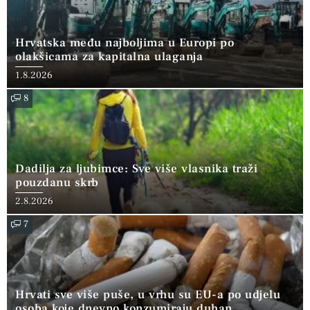
Hrvatska među najboljima u Europi po
olakšicama za kapitalna ulaganja
1.8.2026
8
Dadilja za ljubimce: Sve više vlasnika traži
pouzdanu skrb
2.8.2026
7
Hrvati sve više puše, u vrhu su EU-a po udjelu
osoba koje dnevno konzumiraju duhan