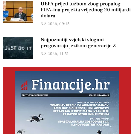
UEFA prijeti tužbom zbog propalog
FIFA-ina projekta vrijednog 20 milijardi
dolara
3.8.2026, 09:15
Najpoznatiji svjetski slogani
progovaraju jezikom generacije Z
3.8.2026, 11:51