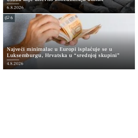
6.8.2026
6
Najveći minimalac u Europi isplaćuje se u
Luksemburgu, Hrvatska u “srednjoj skupini”
4.8.2026