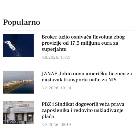
Popularno
Broker tužio osnivača Revoluta zbog
provizije od 17,5 milijuna eura za
superjahtu
4.8.2026, 13:13
JANAF dobio novu američku licencu za
nastavak transporta nafte za NIS
3.8.2026, 10:24
PBZ i Sindikat dogovorili veća prava
zaposlenika i redovito usklađivanje
plaća
3.8.2026, 08:19