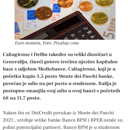
Euro moneta, Foto: Pixabay.com
Caltagirone i Delfin također su veliki dioničari u
Generaliju, čineći gotovo trećinu njezine kapitalne
baze s udjelom Mediobance. Caltagirone, koji je u
početku kupio 3,5 posto Monte dei Paschi banke,
povećao je udio na pet posto u studenom. Italija je
postupno smanjila svoj udio u ovoj banci s početnih
68 na 11,7 posto.
Nakon što se UniCredit povukao iz Monte dei Paschi
2021., srednje velike banke Banco BPM i BPER ostale su
jedini potencijalni partneri. Banco BPM je u studenom