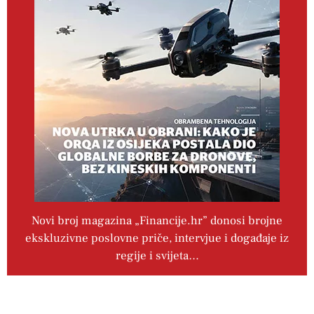
Novi broj magazina „Financije.hr” donosi brojne
ekskluzivne poslovne priče, intervjue i događaje iz
regije i svijeta…