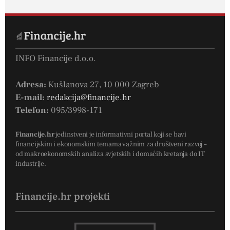
INFO Financije d.o.o.
Adresa:
Kušlanova 27, 10 000 Zagreb
E-mail:
redakcija@financije.hr
Telefon:
095/3998-171
Financije.hr
jedinstveni je informativni portal koji se bavi
financijskim i ekonomskim temama važnim za društveni razvoj –
od makroekonomskih analiza svjetskih i domaćih kretanja do IT
industrije.
Financije.hr projekti