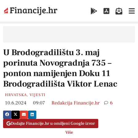
U Brodogradilištu 3. maj
porinuta Novogradnja 735 –
ponton namijenjen Doku 11
Brodogradilišta Viktor Lenac
HRVATSKA
,
VIJESTI
10.6.2024
09:07
Redakcija Financije.hr
6
Dodajte Financije.hr u omiljeni Google izvor
Više