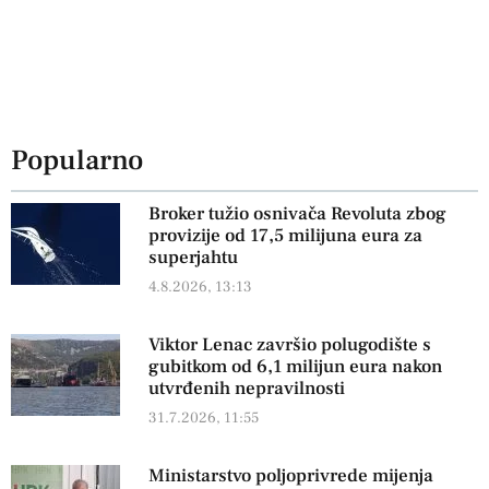
Popularno
Broker tužio osnivača Revoluta zbog
provizije od 17,5 milijuna eura za
superjahtu
4.8.2026, 13:13
Viktor Lenac završio polugodište s
gubitkom od 6,1 milijun eura nakon
utvrđenih nepravilnosti
31.7.2026, 11:55
Ministarstvo poljoprivrede mijenja