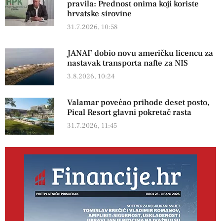
pravila: Prednost onima koji koriste
hrvatske sirovine
31.7.2026, 10:58
JANAF dobio novu američku licencu za
nastavak transporta nafte za NIS
3.8.2026, 10:24
Valamar povećao prihode deset posto,
Pical Resort glavni pokretač rasta
31.7.2026, 11:45