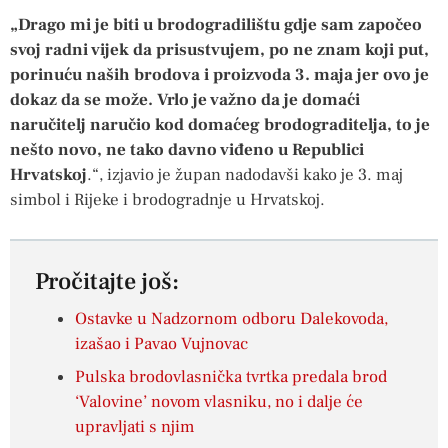
„Drago mi je biti u brodogradilištu gdje sam započeo
svoj radni vijek da prisustvujem, po ne znam koji put,
porinuću naših brodova i proizvoda 3. maja jer ovo je
dokaz da se može. Vrlo je važno da je domaći
naručitelj naručio kod domaćeg brodograditelja, to je
nešto novo, ne tako davno viđeno u Republici
Hrvatskoj
.“, izjavio je župan nadodavši kako je 3. maj
simbol i Rijeke i brodogradnje u Hrvatskoj.
Pročitajte još:
Ostavke u Nadzornom odboru Dalekovoda,
izašao i Pavao Vujnovac
Pulska brodovlasnička tvrtka predala brod
‘Valovine’ novom vlasniku, no i dalje će
upravljati s njim