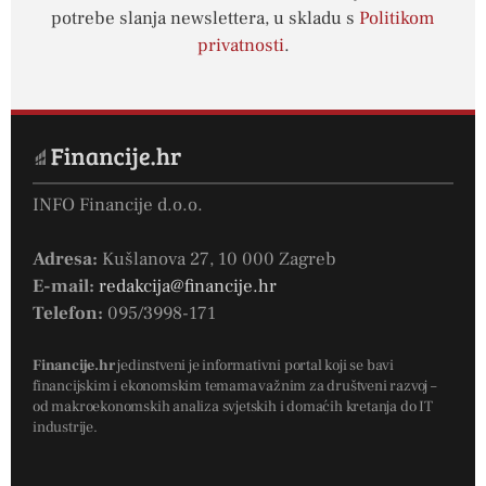
potrebe slanja newslettera, u skladu s
Politikom
privatnosti
.
INFO Financije d.o.o.
Adresa:
Kušlanova 27, 10 000 Zagreb
E-mail:
redakcija@financije.hr
Telefon:
095/3998-171
Financije.hr
jedinstveni je informativni portal koji se bavi
financijskim i ekonomskim temama važnim za društveni razvoj –
od makroekonomskih analiza svjetskih i domaćih kretanja do IT
industrije.