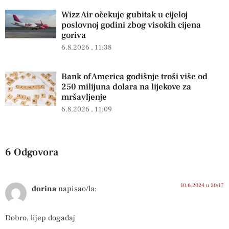
Wizz Air očekuje gubitak u cijeloj
poslovnoj godini zbog visokih cijena
goriva
6.8.2026
11:38
Bank of America godišnje troši više od
250 milijuna dolara na lijekove za
mršavljenje
6.8.2026
11:09
6 Odgovora
10.6.2024 u 20:17
dorina
napisao/la:
Dobro, lijep događaj