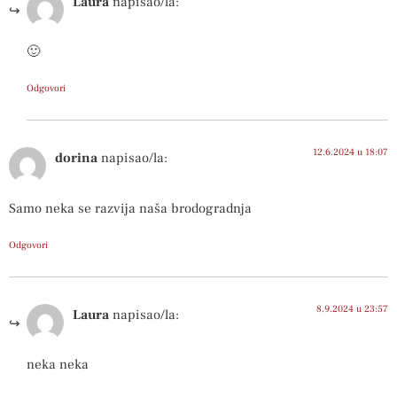
Laura
napisao/la:
🙂
Odgovori
12.6.2024 u 18:07
dorina
napisao/la:
Samo neka se razvija naša brodogradnja
Odgovori
8.9.2024 u 23:57
Laura
napisao/la:
neka neka