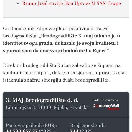
Bruno Jozić novi je član Uprave M SAN Grupe
Gradonačelnik Filipović gleda pozitivno na razvoj
brodogradilišta. „
Brodogradilište 3. maj utkano je u
identitet ovoga grada, dokazalo je svoju kvalitetu i
siguran sam da ima svoju budućnost u Rijeci
.“
Direktor brodogradilišta Kučan zahvalio se županu na
kontinuiranoj potpori, dok je predsjednica uprave Uzelac
istaknula snažnu sinergiju dvaju brodogradilišta.
3. MAJ Brodogradilište d. d.
Podaci preuzeti sa
Liburnijska 3, 51000, Rijeka, Hrvatska
Poslovni prihodi (EUR):
Broj zaposlenih:
41.580.657,77
(2022.)
744
(2022.)