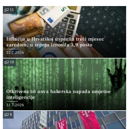
11
Inflacija u Hrvatskoj usporila treći mjesec
zaredom, u srpnju iznosila 3,9 posto
31.7.2026
10
Otkrivena tri nova hakerska napada umjetne
inteligencije
31.7.2026
8