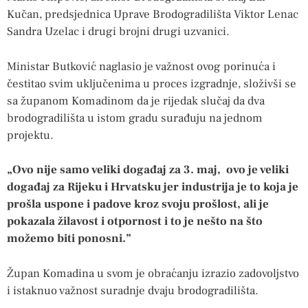
Kučan, predsjednica Uprave Brodogradilišta Viktor Lenac
Sandra Uzelac i drugi brojni drugi uzvanici.
Ministar Butković naglasio je važnost ovog porinuća i
čestitao svim uključenima u proces izgradnje, složivši se
sa županom Komadinom da je rijedak slučaj da dva
brodogradilišta u istom gradu surađuju na jednom
projektu.
„Ovo nije samo veliki događaj za 3. maj, ovo je veliki
događaj za Rijeku i Hrvatsku jer industrija je to koja je
prošla uspone i padove kroz svoju prošlost, ali je
pokazala žilavost i otpornost i to je nešto na što
možemo biti ponosni.”
Župan Komadina u svom je obraćanju izrazio zadovoljstvo
i istaknuo važnost suradnje dvaju brodogradilišta.