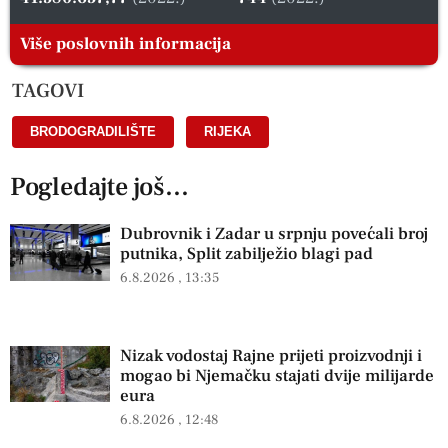
Više poslovnih informacija
TAGOVI
BRODOGRADILIŠTE
,
RIJEKA
Pogledajte još...
Dubrovnik i Zadar u srpnju povećali broj
putnika, Split zabilježio blagi pad
6.8.2026
13:35
Nizak vodostaj Rajne prijeti proizvodnji i
mogao bi Njemačku stajati dvije milijarde
eura
6.8.2026
12:48