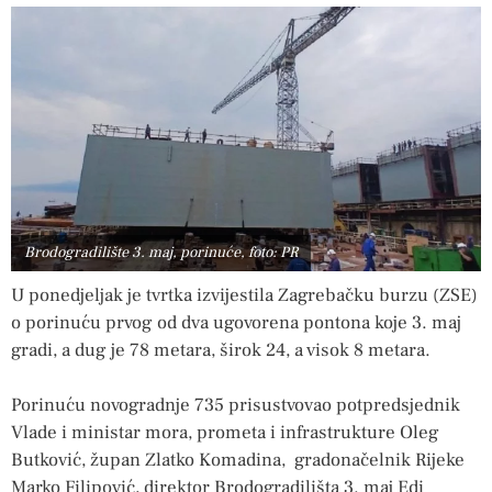
Brodogradilište 3. maj, porinuće, foto: PR
U ponedjeljak je tvrtka izvijestila Zagrebačku burzu (ZSE)
o porinuću prvog od dva ugovorena pontona koje 3. maj
gradi, a dug je 78 metara, širok 24, a visok 8 metara.
Porinuću novogradnje 735 prisustvovao potpredsjednik
Vlade i ministar mora, prometa i infrastrukture Oleg
Butković, župan Zlatko Komadina, gradonačelnik Rijeke
Marko Filipović, direktor Brodogradilišta 3. maj Edi