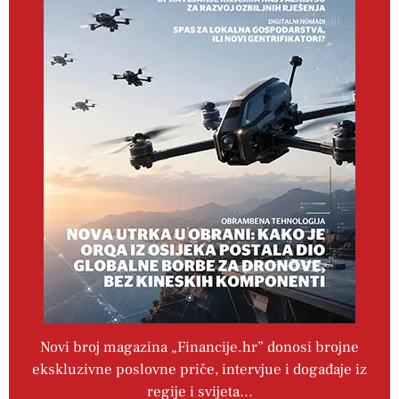
Novi broj magazina „Financije.hr” donosi brojne
ekskluzivne poslovne priče, intervjue i događaje iz
regije i svijeta…