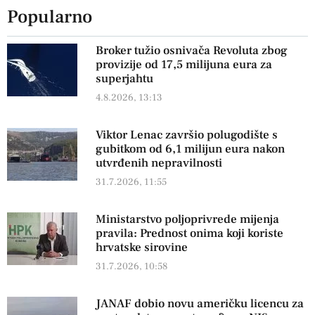
Popularno
Broker tužio osnivača Revoluta zbog
provizije od 17,5 milijuna eura za
superjahtu
4.8.2026, 13:13
Viktor Lenac završio polugodište s
gubitkom od 6,1 milijun eura nakon
utvrđenih nepravilnosti
31.7.2026, 11:55
Ministarstvo poljoprivrede mijenja
pravila: Prednost onima koji koriste
hrvatske sirovine
31.7.2026, 10:58
JANAF dobio novu američku licencu za