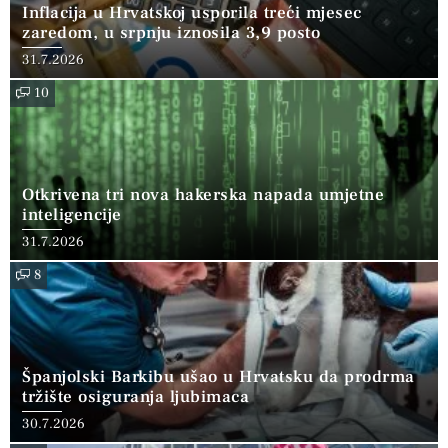
Inflacija u Hrvatskoj usporila treći mjesec
zaredom, u srpnju iznosila 3,9 posto
31.7.2026
10
Otkrivena tri nova hakerska napada umjetne
inteligencije
31.7.2026
8
Španjolski Barkibu ušao u Hrvatsku da prodrma
tržište osiguranja ljubimaca
30.7.2026