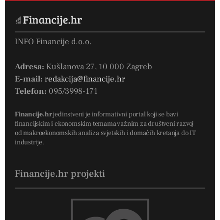
INFO Financije d.o.o.
Adresa:
Kušlanova 27, 10 000 Zagreb
E-mail:
redakcija@financije.hr
Telefon:
095/3998-171
Financije.hr
jedinstveni je informativni portal koji se bavi
financijskim i ekonomskim temama važnim za društveni razvoj –
od makroekonomskih analiza svjetskih i domaćih kretanja do IT
industrije.
Financije.hr projekti