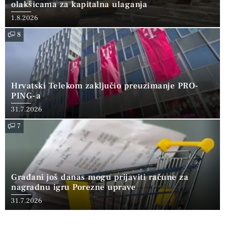
olakšicama za kapitalna ulaganja
1.8.2026
8
Hrvatski Telekom zaključio preuzimanje PRO-
PING-a
31.7.2026
7
Građani još danas mogu prijaviti račune za
nagradnu igru Porezne uprave
31.7.2026