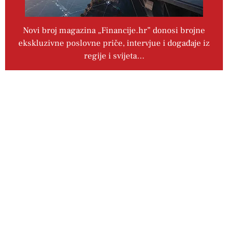
Novi broj magazina „Financije.hr” donosi brojne
ekskluzivne poslovne priče, intervjue i događaje iz
regije i svijeta…