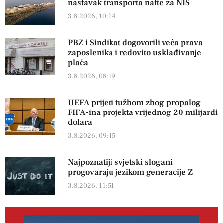
nastavak transporta nafte za NIS
3.8.2026, 10:24
PBZ i Sindikat dogovorili veća prava
zaposlenika i redovito usklađivanje
plaća
3.8.2026, 08:19
UEFA prijeti tužbom zbog propalog
FIFA-ina projekta vrijednog 20 milijardi
dolara
3.8.2026, 09:15
Najpoznatiji svjetski slogani
progovaraju jezikom generacije Z
3.8.2026, 11:51