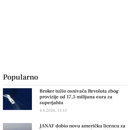
Popularno
Broker tužio osnivača Revoluta zbog
provizije od 17,5 milijuna eura za
superjahtu
4.8.2026, 13:13
JANAF dobio novu američku licencu za