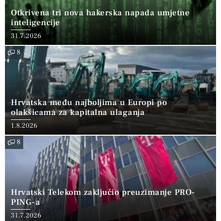
Otkrivena tri nova hakerska napada umjetne
inteligencije
31.7.2026
8
Hrvatska među najboljima u Europi po
olakšicama za kapitalna ulaganja
1.8.2026
8
Hrvatski Telekom zaključio preuzimanje PRO-
PING-a
31.7.2026