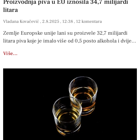
Proizvodnja piva u EU iznosila 34,7 milijardi
litara
Vladana Kovačević
2.8.2025
12:38
12 komentara
Zemlje Europske unije lani su proizvele 32,7 milijardi
litara piva koje je imalo više od 0,5 posto alkohola i dvije
Više…