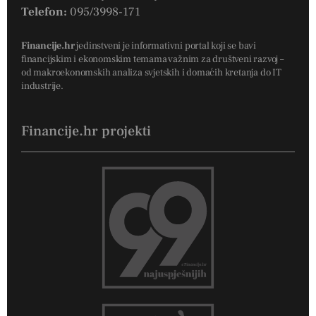
Telefon:
095/3998-171
Financije.hr
jedinstveni je informativni portal koji se bavi
financijskim i ekonomskim temama važnim za društveni razvoj –
od makroekonomskih analiza svjetskih i domaćih kretanja do IT
industrije.
Financije.hr projekti