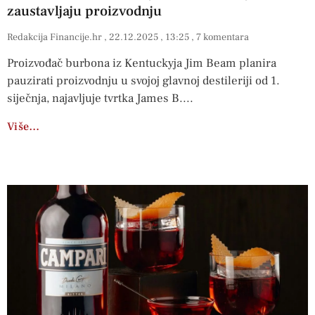
zaustavljaju proizvodnju
Redakcija Financije.hr
22.12.2025
13:25
7 komentara
Proizvođač burbona iz Kentuckyja Jim Beam planira
pauzirati proizvodnju u svojoj glavnoj destileriji od 1.
siječnja, najavljuje tvrtka James B.
Više…