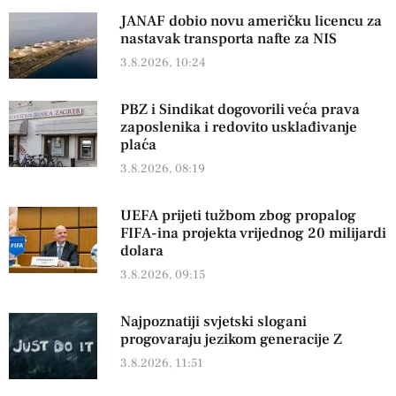
JANAF dobio novu američku licencu za
nastavak transporta nafte za NIS
3.8.2026, 10:24
PBZ i Sindikat dogovorili veća prava
zaposlenika i redovito usklađivanje
plaća
3.8.2026, 08:19
UEFA prijeti tužbom zbog propalog
FIFA-ina projekta vrijednog 20 milijardi
dolara
3.8.2026, 09:15
Najpoznatiji svjetski slogani
progovaraju jezikom generacije Z
3.8.2026, 11:51