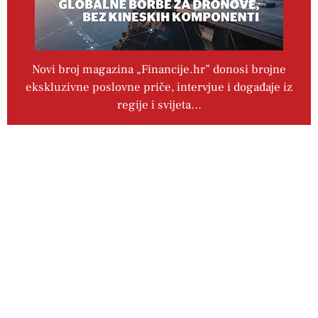
Novi broj magazina „Financije.hr” donosi brojne
ekskluzivne poslovne priče, intervjue i događaje iz
regije i svijeta…