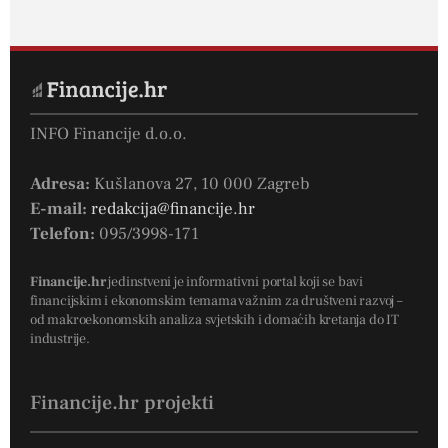
INFO Financije d.o.o.
Adresa:
Kušlanova 27, 10 000 Zagreb
E-mail:
redakcija@financije.hr
Telefon:
095/3998-171
Financije.hr
jedinstveni je informativni portal koji se bavi
financijskim i ekonomskim temama važnim za društveni razvoj –
od makroekonomskih analiza svjetskih i domaćih kretanja do IT
industrije.
Financije.hr projekti