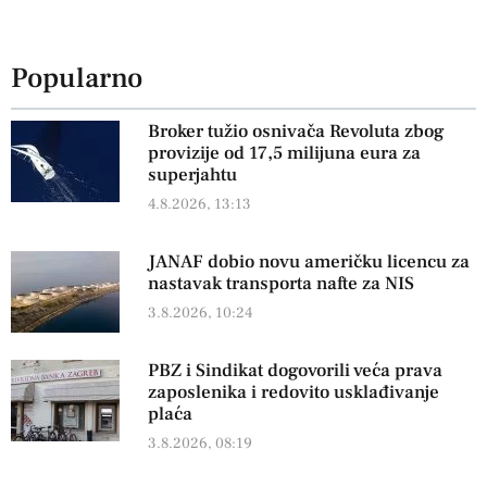
Popularno
Broker tužio osnivača Revoluta zbog
provizije od 17,5 milijuna eura za
superjahtu
4.8.2026, 13:13
JANAF dobio novu američku licencu za
nastavak transporta nafte za NIS
3.8.2026, 10:24
PBZ i Sindikat dogovorili veća prava
zaposlenika i redovito usklađivanje
plaća
3.8.2026, 08:19