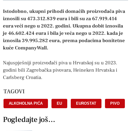
Istodobno, ukupni prihodi domaćih proizvođača piva
iznosili su 473.312.839 eura i bili su za 67.919.414
eura veći nego u 2022. godini. Ukupna dobit iznosila
je 46.602.424 eura i bila je veća nego u 2022. kada je
iznosila 39.995.282 eura, prema podacima bonitetne
kuće CompanyWall.
Najuspješniji proizvođači piva u Hrvatskoj su u 2023.
godini bili Zagrebačka pivovara, Heineken Hrvatska i
Carlsberg Croatia.
TAGOVI
ALKOHOLNA PIĆA
,
EU
,
EUROSTAT
,
PIVO
Pogledajte još...