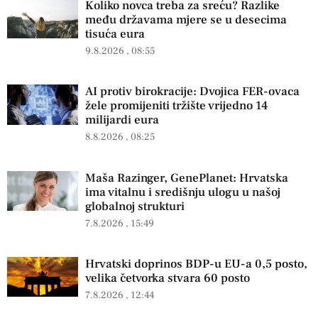
Koliko novca treba za sreću? Razlike
među državama mjere se u desecima
tisuća eura
9.8.2026
08:55
AI protiv birokracije: Dvojica FER-ovaca
žele promijeniti tržište vrijedno 14
milijardi eura
8.8.2026
08:25
Maša Razinger, GenePlanet: Hrvatska
ima vitalnu i središnju ulogu u našoj
globalnoj strukturi
7.8.2026
15:49
Hrvatski doprinos BDP-u EU-a 0,5 posto,
velika četvorka stvara 60 posto
7.8.2026
12:44