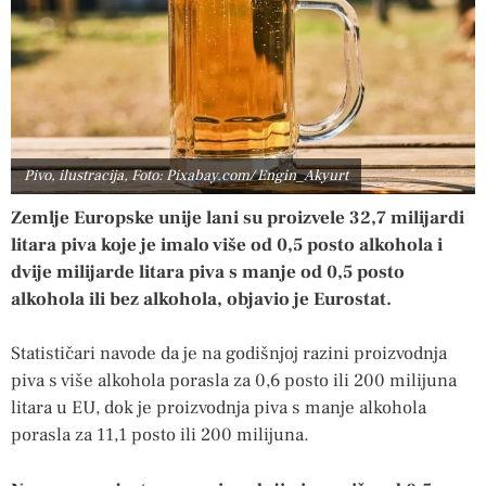
Pivo, ilustracija, Foto: Pixabay.com/ Engin_Akyurt
Zemlje Europske unije lani su proizvele 32,7 milijardi
litara piva koje je imalo više od 0,5 posto alkohola i
dvije milijarde litara piva s manje od 0,5 posto
alkohola ili bez alkohola, objavio je Eurostat.
Statističari navode da je na godišnjoj razini proizvodnja
piva s više alkohola porasla za 0,6 posto ili 200 milijuna
litara u EU, dok je proizvodnja piva s manje alkohola
porasla za 11,1 posto ili 200 milijuna.