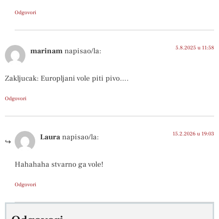
Odgovori
5.8.2025 u 11:58
marinam
napisao/la:
Zakljucak: Europljani vole piti pivo….
Odgovori
15.2.2026 u 19:03
Laura
napisao/la:
Hahahaha stvarno ga vole!
Odgovori