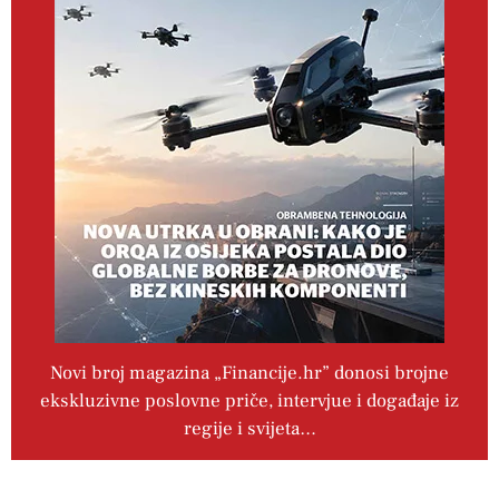
Novi broj magazina „Financije.hr” donosi brojne
ekskluzivne poslovne priče, intervjue i događaje iz
regije i svijeta…