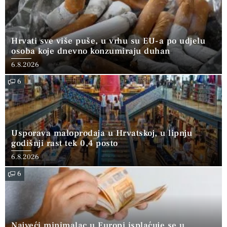
Hrvati sve više puše, u vrhu su EU-a po udjelu
osoba koje dnevno konzumiraju duhan
6.8.2026
6
Usporava maloprodaja u Hrvatskoj, u lipnju
godišnji rast tek 0,4 posto
6.8.2026
6
Najveći minimalac u Europi isplaćuje se u