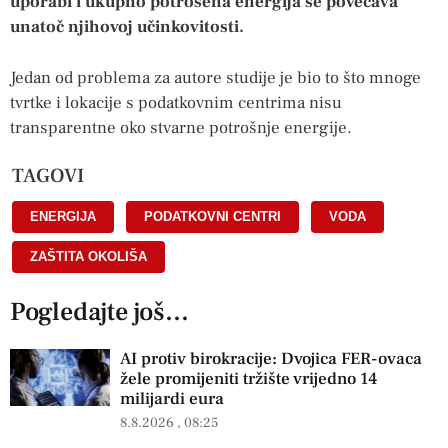
uporabi i ukupno potrošena energija se povećava
unatoč njihovoj učinkovitosti.
Jedan od problema za autore studije je bio to što mnoge
tvrtke i lokacije s podatkovnim centrima nisu
transparentne oko stvarne potrošnje energije.
TAGOVI
ENERGIJA
,
PODATKOVNI CENTRI
,
VODA
,
ZAŠTITA OKOLIŠA
Pogledajte još...
AI protiv birokracije: Dvojica FER-ovaca
žele promijeniti tržište vrijedno 14
milijardi eura
8.8.2026
08:25