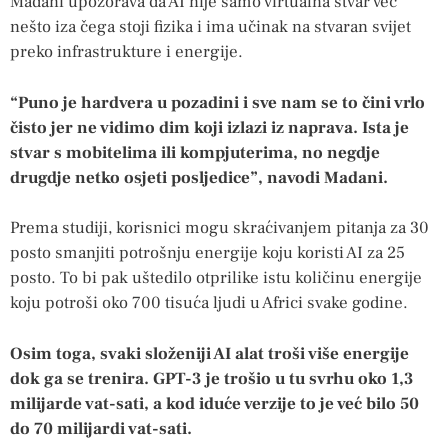
Madani upozorava da AI nije samo virtualna stvar već
nešto iza čega stoji fizika i ima učinak na stvaran svijet
preko infrastrukture i energije.
“Puno je hardvera u pozadini i sve nam se to čini vrlo
čisto jer ne vidimo dim koji izlazi iz naprava. Ista je
stvar s mobitelima ili kompjuterima, no negdje
drugdje netko osjeti posljedice”, navodi Madani.
Prema studiji, korisnici mogu skraćivanjem pitanja za 30
posto smanjiti potrošnju energije koju koristi AI za 25
posto. To bi pak uštedilo otprilike istu količinu energije
koju potroši oko 700 tisuća ljudi u Africi svake godine.
Osim toga, svaki složeniji AI alat troši više energije
dok ga se trenira. GPT-3 je trošio u tu svrhu oko 1,3
milijarde vat-sati, a kod iduće verzije to je već bilo 50
do 70 milijardi vat-sati.