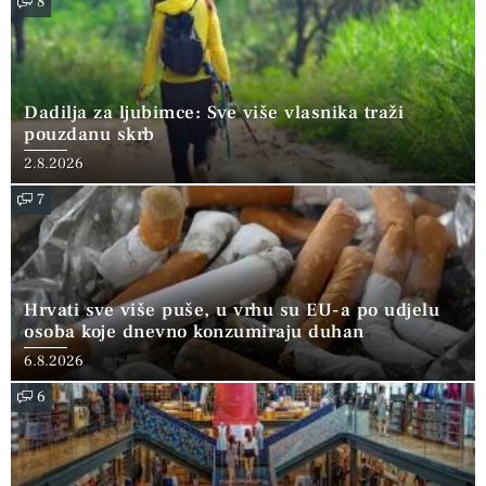
8
Dadilja za ljubimce: Sve više vlasnika traži
pouzdanu skrb
2.8.2026
7
Hrvati sve više puše, u vrhu su EU-a po udjelu
osoba koje dnevno konzumiraju duhan
6.8.2026
6