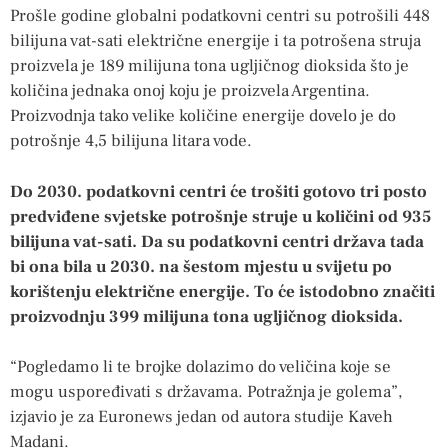
Prošle godine globalni podatkovni centri su potrošili 448
bilijuna vat-sati električne energije i ta potrošena struja
proizvela je 189 milijuna tona ugljičnog dioksida što je
količina jednaka onoj koju je proizvela Argentina.
Proizvodnja tako velike količine energije dovelo je do
potrošnje 4,5 bilijuna litara vode.
Do 2030. podatkovni centri će trošiti gotovo tri posto
predviđene svjetske potrošnje struje u količini od 935
bilijuna vat-sati. Da su podatkovni centri država tada
bi ona bila u 2030. na šestom mjestu u svijetu po
korištenju električne energije. To će istodobno značiti
proizvodnju 399 milijuna tona ugljičnog dioksida.
“Pogledamo li te brojke dolazimo do veličina koje se
mogu uspoređivati s državama. Potražnja je golema”,
izjavio je za Euronews jedan od autora studije Kaveh
Madani.