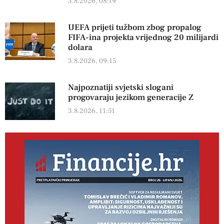
3.8.2026, 08:19
UEFA prijeti tužbom zbog propalog
FIFA-ina projekta vrijednog 20 milijardi
dolara
3.8.2026, 09:15
Najpoznatiji svjetski slogani
progovaraju jezikom generacije Z
3.8.2026, 11:51