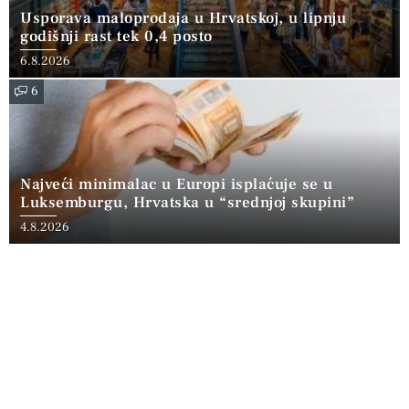
Usporava maloprodaja u Hrvatskoj, u lipnju
godišnji rast tek 0,4 posto
6.8.2026
6
Najveći minimalac u Europi isplaćuje se u
Luksemburgu, Hrvatska u “srednjoj skupini”
4.8.2026