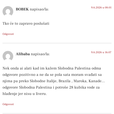
9.6.2026 u 08:01
BOBEK
napisao/la:
Tko će to zapravo poslušati
Odgovori
9.6.2026 u 16:07
Alibaba
napisao/la:
Nek onda ai alati kad im kažem Slobodna Palestina odma
odgovore pozitivno a ne da se pola sata moram svađati sa
njima pa preko Slobodne Italije, Brazila , Maroka, Kanade…
odgovore Slobodna Palestina i potroše 28 kubika vode za
hlađenje jer nisu u liveru.
Odgovori