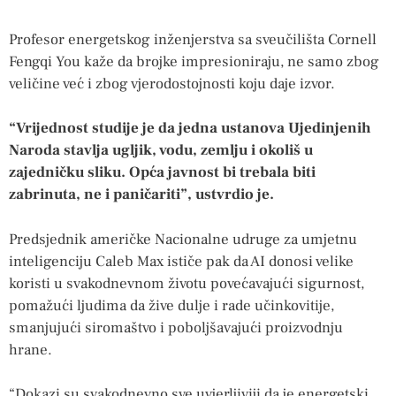
Profesor energetskog inženjerstva sa sveučilišta Cornell
Fengqi You kaže da brojke impresioniraju, ne samo zbog
veličine već i zbog vjerodostojnosti koju daje izvor.
“Vrijednost studije je da jedna ustanova Ujedinjenih
Naroda stavlja ugljik, vodu, zemlju i okoliš u
zajedničku sliku. Opća javnost bi trebala biti
zabrinuta, ne i paničariti”, ustvrdio je.
Predsjednik američke Nacionalne udruge za umjetnu
inteligenciju Caleb Max ističe pak da AI donosi velike
koristi u svakodnevnom životu povećavajući sigurnost,
pomažući ljudima da žive dulje i rade učinkovitije,
smanjujući siromaštvo i poboljšavajući proizvodnju
hrane.
“Dokazi su svakodnevno sve uvjerljiviji da je energetski