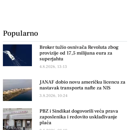
Popularno
Broker tužio osnivača Revoluta zbog
provizije od 17,5 milijuna eura za
superjahtu
4.8.2026, 13:13
JANAF dobio novu američku licencu za
nastavak transporta nafte za NIS
3.8.2026, 10:24
PBZ i Sindikat dogovorili veća prava
zaposlenika i redovito usklađivanje
plaća