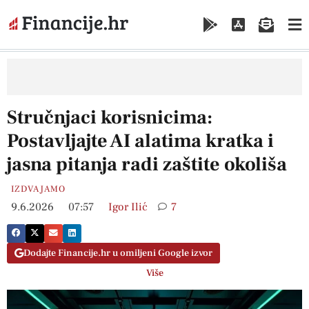
Stručnjaci korisnicima:
Postavljajte AI alatima kratka i
jasna pitanja radi zaštite okoliša
IZDVAJAMO
9.6.2026
07:57
Igor Ilić
7
Dodajte Financije.hr u omiljeni Google izvor
Više