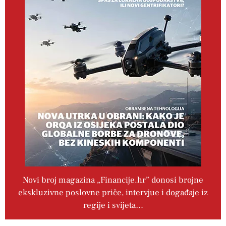
Novi broj magazina „Financije.hr” donosi brojne
ekskluzivne poslovne priče, intervjue i događaje iz
regije i svijeta…