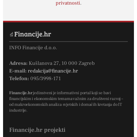
privatnosti
.
INFO Financije d.o.o.
Adresa:
Kušlanova 27, 10 000 Zagreb
E-mail:
redakcija@financije.hr
Telefon:
095/3998-171
Financije.hr
jedinstveni je informativni portal koji se bavi
financijskim i ekonomskim temama važnim za društveni razvoj –
od makroekonomskih analiza svjetskih i domaćih kretanja do IT
industrije.
Financije.hr projekti