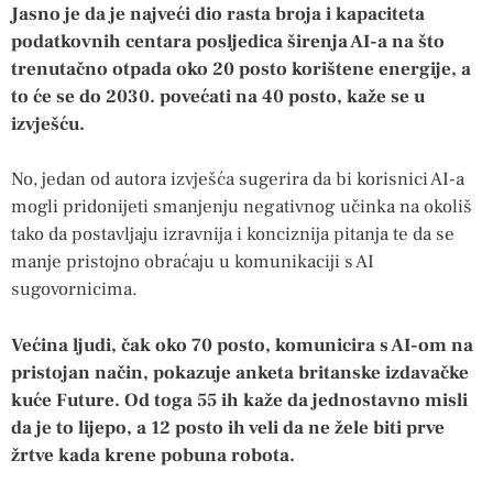
Jasno je da je najveći dio rasta broja i kapaciteta
podatkovnih centara posljedica širenja AI-a na što
trenutačno otpada oko 20 posto korištene energije, a
to će se do 2030. povećati na 40 posto, kaže se u
izvješću.
No, jedan od autora izvješća sugerira da bi korisnici AI-a
mogli pridonijeti smanjenju negativnog učinka na okoliš
tako da postavljaju izravnija i konciznija pitanja te da se
manje pristojno obraćaju u komunikaciji s AI
sugovornicima.
Većina ljudi, čak oko 70 posto, komunicira s AI-om na
pristojan način, pokazuje anketa britanske izdavačke
kuće Future. Od toga 55 ih kaže da jednostavno misli
da je to lijepo, a 12 posto ih veli da ne žele biti prve
žrtve kada krene pobuna robota.