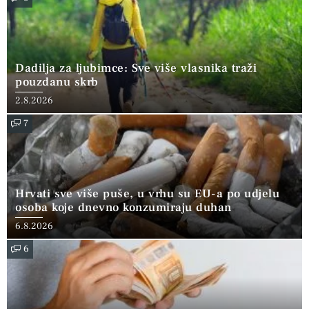
Dadilja za ljubimce: Sve više vlasnika traži
pouzdanu skrb
2.8.2026
7
Hrvati sve više puše, u vrhu su EU-a po udjelu
osoba koje dnevno konzumiraju duhan
6.8.2026
6