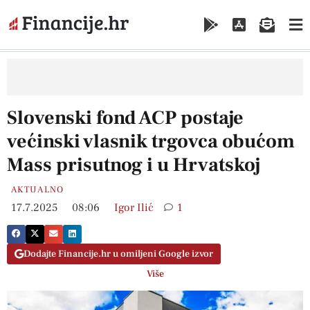
Slovenski fond ACP postaje
većinski vlasnik trgovca obućom
Mass prisutnog i u Hrvatskoj
AKTUALNO
17.7.2025
08:06
Igor Ilić
1
Dodajte Financije.hr u omiljeni Google izvor
Više