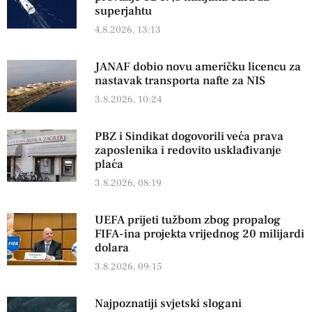
superjahtu
4.8.2026, 13:13
JANAF dobio novu američku licencu za
nastavak transporta nafte za NIS
3.8.2026, 10:24
PBZ i Sindikat dogovorili veća prava
zaposlenika i redovito usklađivanje
plaća
3.8.2026, 08:19
UEFA prijeti tužbom zbog propalog
FIFA-ina projekta vrijednog 20 milijardi
dolara
3.8.2026, 09:15
Najpoznatiji svjetski slogani