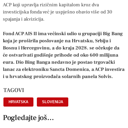
ACP koji upravlja rizičnim kapitalom kroz dva
investicijska fonda već je uspješno obavio više od 30
spajanja i akvizicija.
Fond ACP AIS II ima većinski udio u grupaciji Big Bang
koja je proširila poslovanje na Hrvatsku, Srbiju i
Bosnu i Hercegovinu, a do kraja 2028. se očekuje da
će ostvarivati godišnje prihode od oko 600 milijuna
eura. Dio Bing Banga nedavno je postao trgovački
lanac za elektroniku Sancta Domenica, a ACP investira
i u hrvatskog proizvođača solarnih panela Solvis.
TAGOVI
HRVATSKA
,
SLOVENIJA
Pogledajte još...