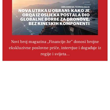
Novi broj magazina „Financije.hr” donosi brojne
ekskluzivne poslovne priče, intervjue i događaje iz
regije i svijeta…