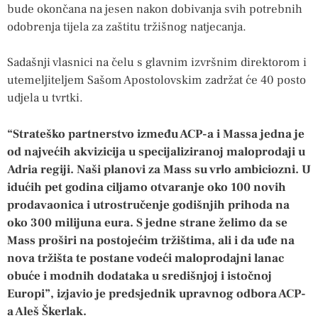
bude okončana na jesen nakon dobivanja svih potrebnih
odobrenja tijela za zaštitu tržišnog natjecanja.
Sadašnji vlasnici na čelu s glavnim izvršnim direktorom i
utemeljiteljem Sašom Apostolovskim zadržat će 40 posto
udjela u tvrtki.
“Strateško partnerstvo između ACP-a i Massa jedna je
od najvećih akvizicija u specijaliziranoj maloprodaji u
Adria regiji. Naši planovi za Mass su vrlo ambiciozni. U
idućih pet godina ciljamo otvaranje oko 100 novih
prodavaonica i utrostručenje godišnjih prihoda na
oko 300 milijuna eura. S jedne strane želimo da se
Mass proširi na postojećim tržištima, ali i da uđe na
nova tržišta te postane vodeći maloprodajni lanac
obuće i modnih dodataka u središnjoj i istočnoj
Europi”, izjavio je predsjednik upravnog odbora ACP-
a Aleš Škerlak.