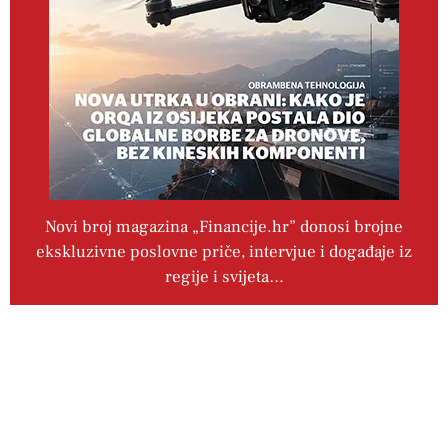
Novi broj magazina „Financije.hr” donosi brojne
ekskluzivne poslovne priče, intervjue i događaje iz
regije i svijeta…