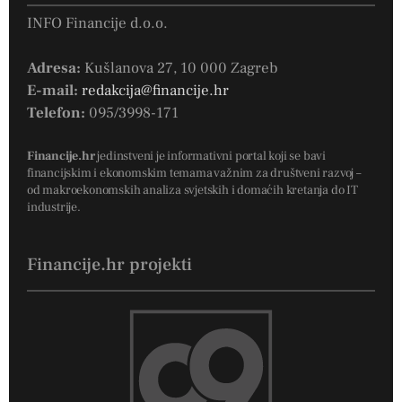
INFO Financije d.o.o.
Adresa:
Kušlanova 27, 10 000 Zagreb
E-mail:
redakcija@financije.hr
Telefon:
095/3998-171
Financije.hr
jedinstveni je informativni portal koji se bavi
financijskim i ekonomskim temama važnim za društveni razvoj –
od makroekonomskih analiza svjetskih i domaćih kretanja do IT
industrije.
Financije.hr projekti