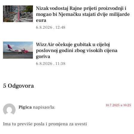
Nizak vodostaj Rajne prijeti proizvodnji i
mogao bi Njemačku stajati dvije milijarde
eura
6.8.2026
12:48
Wizz Air očekuje gubitak u cijeloj
poslovnoj godini zbog visokih cijena
goriva
6.8.2026
11:38
5 Odgovora
10.7.2025 u 10:25
Pigica
napisao/la:
Ima tu previše posla i promjena za uvesti