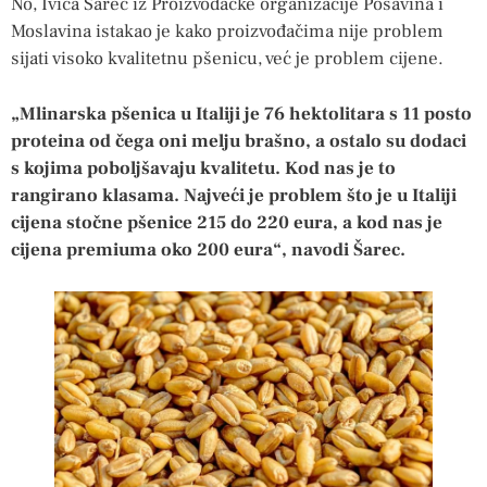
No, Ivica Šarec iz Proizvođačke organizacije Posavina i
Moslavina istakao je kako proizvođačima nije problem
sijati visoko kvalitetnu pšenicu, već je problem cijene.
„Mlinarska pšenica u Italiji je 76 hektolitara s 11 posto
proteina od čega oni melju brašno, a ostalo su dodaci
s kojima poboljšavaju kvalitetu. Kod nas je to
rangirano klasama. Najveći je problem što je u Italiji
cijena stočne pšenice 215 do 220 eura, a kod nas je
cijena premiuma oko 200 eura“, navodi Šarec.