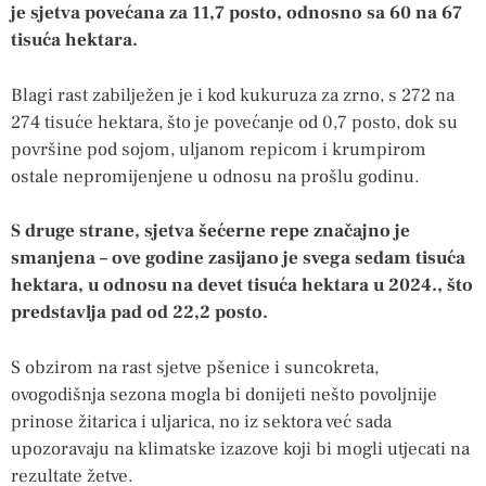
je sjetva povećana za 11,7 posto, odnosno sa 60 na 67
tisuća hektara.
Blagi rast zabilježen je i kod kukuruza za zrno, s 272 na
274 tisuće hektara, što je povećanje od 0,7 posto, dok su
površine pod sojom, uljanom repicom i krumpirom
ostale nepromijenjene u odnosu na prošlu godinu.
S druge strane, sjetva šećerne repe značajno je
smanjena – ove godine zasijano je svega sedam tisuća
hektara, u odnosu na devet tisuća hektara u 2024., što
predstavlja pad od 22,2 posto.
S obzirom na rast sjetve pšenice i suncokreta,
ovogodišnja sezona mogla bi donijeti nešto povoljnije
prinose žitarica i uljarica, no iz sektora već sada
upozoravaju na klimatske izazove koji bi mogli utjecati na
rezultate žetve.