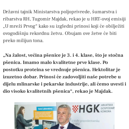
Državni tajnik Ministarstva poljoprivrede, šumarstva i
ribarstva RH, Tugomir Majdak, rekao je u HRT-ovoj emisiji
„U mreži Prvog“ kako su izgledni prinosi koji će obilježiti
ovogodišnju rekordnu žetvu. Obujam ove žetve će biti
preko milijun tona.
„Na žalost, većina pšenice je 3. i 4. klase, što je stočna
pšenica. Imamo malo kvalitetne prve klase. Po
postotku proteina se vrednuje pšenica. Hektolitar je
izuzetno dobar. Prinosi će zadovoljiti naše potrebe u
dijelu mlinarske i pekarske industrije, ali ćemo uvesti i
dio visoko kvalitetnih pšenica“, rekao je Majdak.