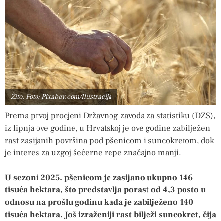
Žito, Foto: Pixabay.com/Ilustracija
Prema prvoj procjeni Državnog zavoda za statistiku (DZS),
iz lipnja ove godine, u Hrvatskoj je ove godine zabilježen
rast zasijanih površina pod pšenicom i suncokretom, dok
je interes za uzgoj šećerne repe značajno manji.
U sezoni 2025. pšenicom je zasijano ukupno 146
tisuća hektara, što predstavlja porast od 4,3 posto u
odnosu na prošlu godinu kada je zabilježeno 140
tisuća hektara. Još izraženiji rast bilježi suncokret, čija