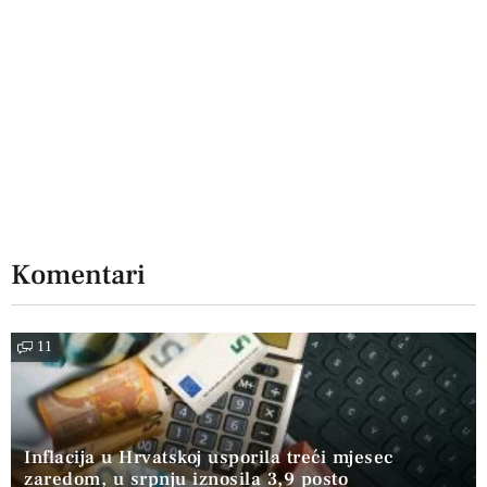
Komentari
11
Inflacija u Hrvatskoj usporila treći mjesec
zaredom, u srpnju iznosila 3,9 posto