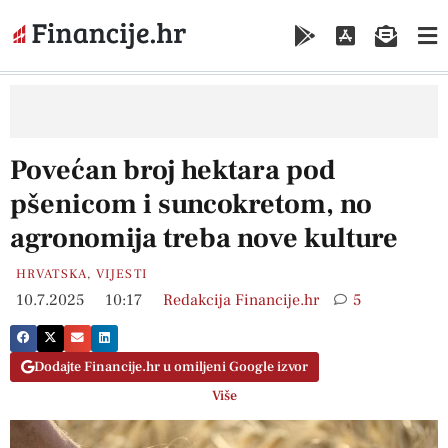
Povećan broj hektara pod
pšenicom i suncokretom, no
agronomija treba nove kulture
HRVATSKA
,
VIJESTI
10.7.2025
10:17
Redakcija Financije.hr
5
Dodajte Financije.hr u omiljeni Google izvor
Više