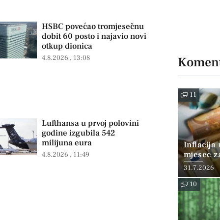
HSBC povećao tromjesečnu
dobit 60 posto i najavio novi
otkup dionica
4.8.2026
13:08
Koment
11
Lufthansa u prvoj polovini
godine izgubila 542
milijuna eura
Inflacija
mjesec z
4.8.2026
11:49
posto
31.7.2026
10