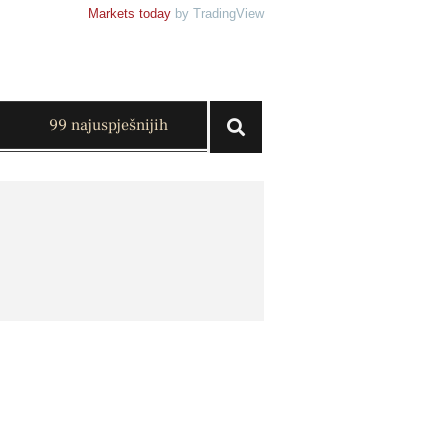
Markets today
by TradingView
99 najuspješnijih