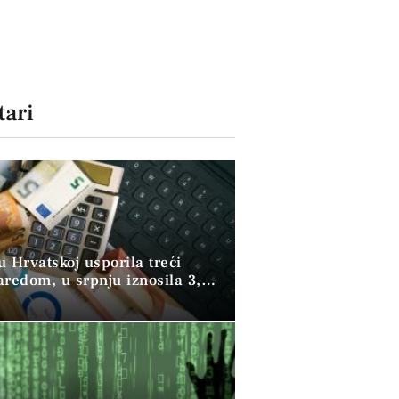
ari
 u Hrvatskoj usporila treći
aredom, u srpnju iznosila 3,9