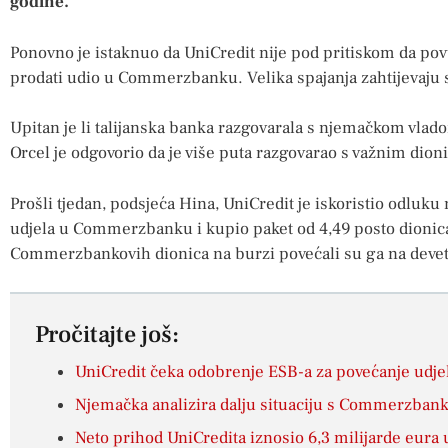
godine.
Ponovno je istaknuo da UniCredit nije pod pritiskom da pov
prodati udio u Commerzbanku. Velika spajanja zahtijevaju s
Upitan je li talijanska banka razgovarala s njemačkom vlado
Orcel je odgovorio da je više puta razgovarao s važnim dion
Prošli tjedan, podsjeća Hina, UniCredit je iskoristio odluk
udjela u Commerzbanku i kupio paket od 4,49 posto dioni
Commerzbankovih dionica na burzi povećali su ga na devet
Pročitajte još:
UniCredit čeka odobrenje ESB-a za povećanje ud
Njemačka analizira dalju situaciju s Commerzbank,
Neto prihod UniCredita iznosio 6,3 milijarde eura