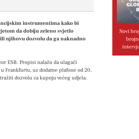
inancijskim instrumentima kako bi
vjetom da dobiju zeleno svjetlo
Novi bro
žili njihovu dozvolu da ga naknadno
brojn
intervj
or ESB. Propisi nalažu da ulagači
i u Frankfurtu, uz dodatne plafone od 20,
tražiti dozvolu za kupnju većeg udjela.