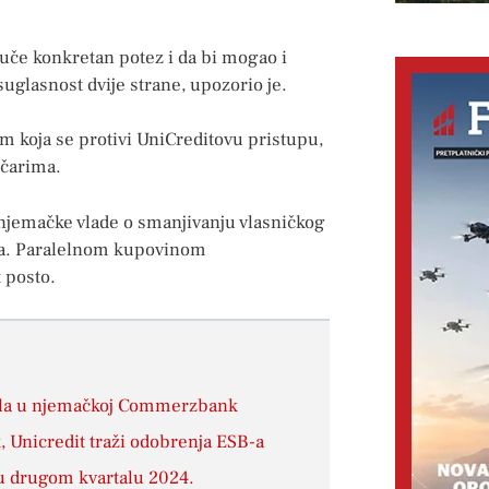
uče konkretan potez i da bi mogao i
uglasnost dvije strane, upozorio je.
m koja se protivi UniCreditovu pristupu,
ičarima.
u njemačke vlade o smanjivanju vlasničkog
ca. Paralelnom kupovinom
 posto.
jela u njemačkoj Commerzbank
 Unicredit traži odobrenja ESB-a
 u drugom kvartalu 2024.