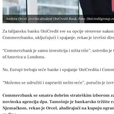
Andrea Orcel, izvršni direktor UniCredit Bank, Foto: Unicreditgroup.e
Za talijansku banku UniCredit sve su opcije otvorene nako
Commerzbanku, uključujući i spajanje, rekao je izvršni dir
“Commerzbank je samo investicija i ništa više”, ustvrdio je 
of America u Londonu.
No, Europi trebaju veće banke i spajanje UniCredita i Comme
“Možemo se udružiti i napraviti nešto veće”, poručio je izv
Commerzbank se smatra dobrim strateškim izborom za
novinska agencija dpa. Tamošnje je bankarsko tržište r
Njemačkom, rekao je Orcel, aludirajući na kupnju ogr