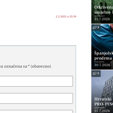
Otkriven
umjetne i
2.2.2025 u 23:39
31.7.2026
8
Španjols
prodrma 
30.7.2026
su označena sa
* (obavezno)
8
Hrvatski
PRO-PIN
31.7.2026