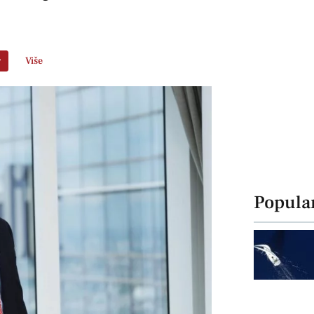
r
Više
Popula