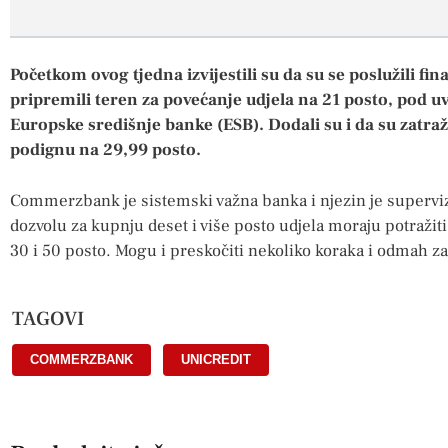
Početkom ovog tjedna izvijestili su da su se poslužili f
pripremili teren za povećanje udjela na 21 posto, pod u
Europske središnje banke (ESB). Dodali su i da su zatra
podignu na 29,99 posto.
Commerzbank je sistemski važna banka i njezin je superviz
dozvolu za kupnju deset i više posto udjela moraju potražit
30 i 50 posto. Mogu i preskočiti nekoliko koraka i odmah za
TAGOVI
COMMERZBANK
,
UNICREDIT