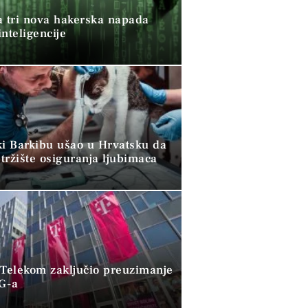
a tri nova hakerska napada
nteligencije
ki Barkibu ušao u Hrvatsku da
tržište osiguranja ljubimaca
 Telekom zaključio preuzimanje
G-a