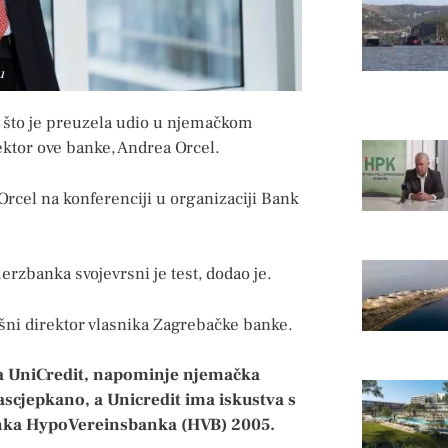
u
n što je preuzela udio u njemačkom
ektor ove banke, Andrea Orcel.
Orcel na konferenciji u organizaciji Bank
rzbanka svojevrsni je test, dodao je.
ršni direktor vlasnika Zagrebačke banke.
 UniCredit, napominje njemačka
ascjepkano, a Unicredit ima iskustva s
anka HypoVereinsbanka (HVB) 2005.