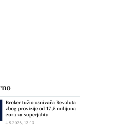
rno
Broker tužio osnivača Revoluta
zbog provizije od 17,5 milijuna
eura za superjahtu
4.8.2026, 13:13