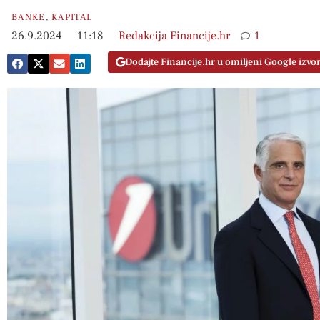
BANKE
,
KAPITAL
26.9.2024
11:18
Redakcija Financije.hr
1
Dodajte Financije.hr u omiljeni Google izvo