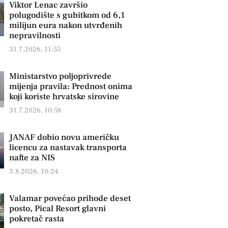
Viktor Lenac završio
polugodište s gubitkom od 6,1
milijun eura nakon utvrđenih
nepravilnosti
31.7.2026, 11:55
Ministarstvo poljoprivrede
mijenja pravila: Prednost onima
koji koriste hrvatske sirovine
31.7.2026, 10:58
JANAF dobio novu američku
licencu za nastavak transporta
nafte za NIS
3.8.2026, 10:24
Valamar povećao prihode deset
posto, Pical Resort glavni
pokretač rasta