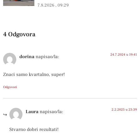
7.8.2026
09:29
4 Odgovora
24.7.2024 u 19:41
dorina
napisao/la:
Znaci samo kvartalno, super!
Odgovori
2.2.2025 u 23:39
Laura
napisao/la:
Stvarno dobri rezultati!