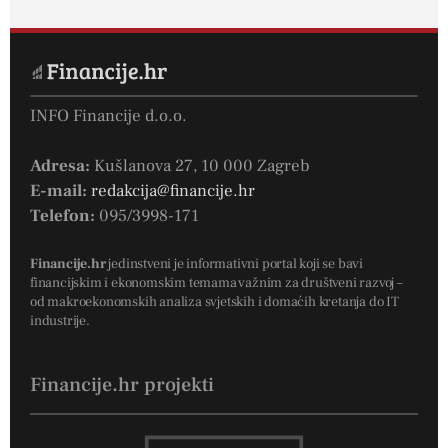
INFO Financije d.o.o.
Adresa:
Kušlanova 27, 10 000 Zagreb
E-mail:
redakcija@financije.hr
Telefon:
095/3998-171
Financije.hr
jedinstveni je informativni portal koji se bavi
financijskim i ekonomskim temama važnim za društveni razvoj –
od makroekonomskih analiza svjetskih i domaćih kretanja do IT
industrije.
Financije.hr projekti