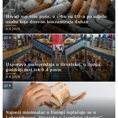
Hrvati sve više puše, u vrhu su EU-a po udjelu
osoba koje dnevno konzumiraju duhan
6.8.2026
6
Usporava maloprodaja u Hrvatskoj, u lipnju
godišnji rast tek 0,4 posto
6.8.2026
6
Najveći minimalac u Europi isplaćuje se u
Luksemburgu, Hrvatska u “srednjoj skupini”