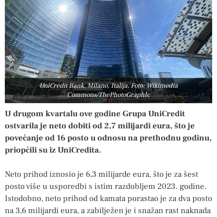
UniCredit Bank, Milano, Italija, Foto: Wikimedia
Commons/ThePhotoGraphIc
U drugom kvartalu ove godine Grupa UniCredit
ostvarila je neto dobiti od 2,7 milijardi eura, što je
povećanje od 16 posto u odnosu na prethodnu godinu,
priopćili su iz UniCredita.
Neto prihod iznosio je 6,3 milijarde eura, što je za šest
posto više u usporedbi s istim razdobljem 2023. godine.
Istodobno, neto prihod od kamata porastao je za dva posto
na 3,6 milijardi eura, a zabilježen je i snažan rast naknada