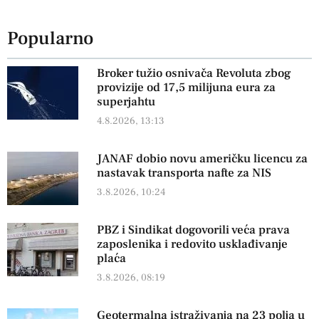
Popularno
Broker tužio osnivača Revoluta zbog
provizije od 17,5 milijuna eura za
superjahtu
4.8.2026, 13:13
JANAF dobio novu američku licencu za
nastavak transporta nafte za NIS
3.8.2026, 10:24
PBZ i Sindikat dogovorili veća prava
zaposlenika i redovito usklađivanje
plaća
3.8.2026, 08:19
Geotermalna istraživanja na 23 polja u