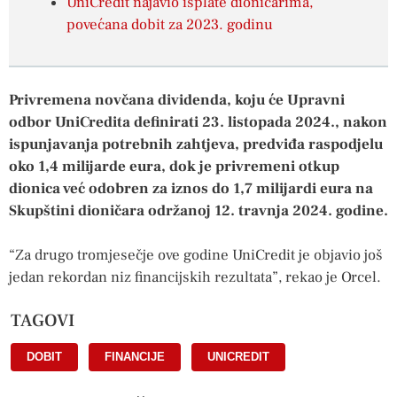
UniCredit najavio isplate dioničarima,
povećana dobit za 2023. godinu
Privremena novčana dividenda, koju će Upravni
odbor UniCredita definirati 23. listopada 2024., nakon
ispunjavanja potrebnih zahtjeva, predviđa raspodjelu
oko 1,4 milijarde eura, dok je privremeni otkup
dionica već odobren za iznos do 1,7 milijardi eura na
Skupštini dioničara održanoj 12. travnja 2024. godine.
“Za drugo tromjesečje ove godine UniCredit je objavio još
jedan rekordan niz financijskih rezultata”, rekao je Orcel.
TAGOVI
DOBIT
,
FINANCIJE
,
UNICREDIT