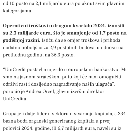
od 10 posto na 2,1 milijardu eura potaknut svim glavnim
kategorijama.
Operativni troškovi u drugom kvartalu 2024. iznosili
su 2,3 ​​milijarde eura, što je smanjenje od 1,7 posto na
godišnjoj razini.
Ističu da se omjer troškova i prihoda
dodatno poboljšao za 2,9 postotnih bodova, u odnosu na
prethodnu godinu, na 36,3 posto.
“UniCredit postavlja mjerilo u europskom bankarstvu. Mi
smo na jasnom strateškom putu koji će nam omogućiti
održivi rast i dosljedno nagrađivanje naših ulagača”,
poručio je Andrea Orcel, glavni izvršni direktor
UniCredita.
Grupa je i dalje lider u sektoru u stvaranju kapitala, s 234
bazna boda organski generiranog kapitala u prvoj
polovici 2024. godine, ili 6,7 milijardi eura, naveli su iz