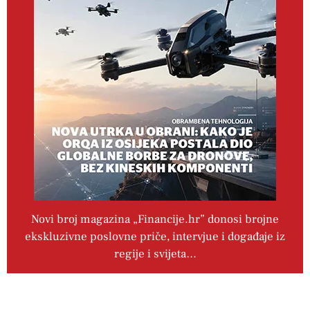
Novi broj magazina „Financije.hr” donosi brojne
ekskluzivne poslovne priče, intervjue i događaje iz
regije i svijeta…