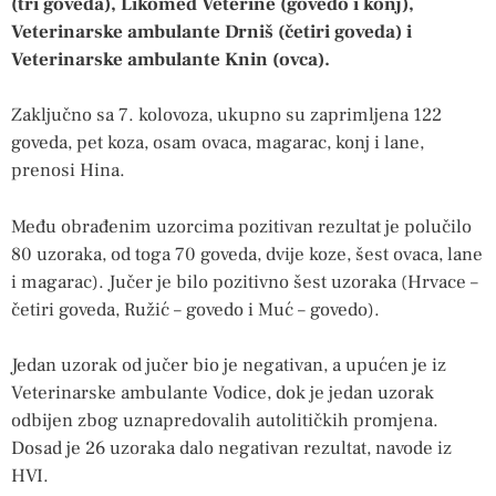
(tri goveda), Likomed Veterine (govedo i konj),
Veterinarske ambulante Drniš (četiri goveda) i
Veterinarske ambulante Knin (ovca).
Zaključno sa 7. kolovoza, ukupno su zaprimljena 122
goveda, pet koza, osam ovaca, magarac, konj i lane,
prenosi Hina.
Među obrađenim uzorcima pozitivan rezultat je polučilo
80 uzoraka, od toga 70 goveda, dvije koze, šest ovaca, lane
i magarac). Jučer je bilo pozitivno šest uzoraka (Hrvace –
četiri goveda, Ružić – govedo i Muć – govedo).
Jedan uzorak od jučer bio je negativan, a upućen je iz
Veterinarske ambulante Vodice, dok je jedan uzorak
odbijen zbog uznapredovalih autolitičkih promjena.
Dosad je 26 uzoraka dalo negativan rezultat, navode iz
HVI.