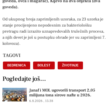
goveda, ovca i magarac), Kijevo na dva objekta (dva
goveda).
Od ukupnog broja zaprimljenih uzoraka, za 23 uzorka je
stanje procijenjeno nepodesnim za bakteriološku
pretragu radi izrazito uznapredovalih truležnih procesa,
a njih devet je još u postupku obrade jer su zaprimljeni 7.
kolovoza).
TAGOVI
BEDRENICA
,
BOLEST
,
ŽIVOTINJE
Pogledajte još...
Janaf i MOL ugovorili transport 2,05
milijuna tona sirove nafte u 2026.
6.8.2026
15:38