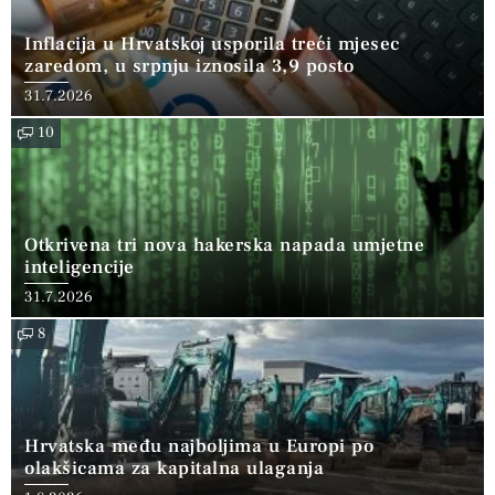
Inflacija u Hrvatskoj usporila treći mjesec
zaredom, u srpnju iznosila 3,9 posto
31.7.2026
10
Otkrivena tri nova hakerska napada umjetne
inteligencije
31.7.2026
8
Hrvatska među najboljima u Europi po
olakšicama za kapitalna ulaganja