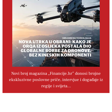
Novi broj magazina „Financije.hr” donosi brojne
ekskluzivne poslovne priče, intervjue i događaje iz
regije i svijeta…