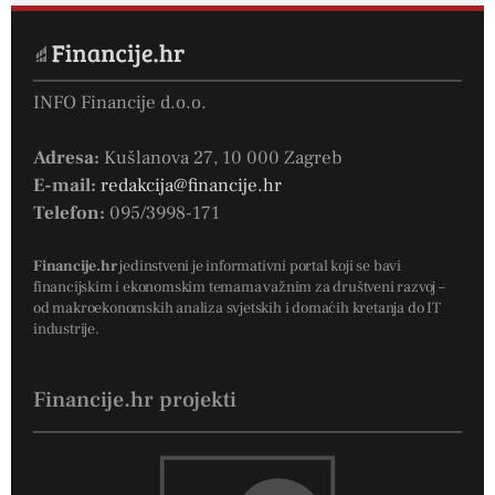
INFO Financije d.o.o.
Adresa:
Kušlanova 27, 10 000 Zagreb
E-mail:
redakcija@financije.hr
Telefon:
095/3998-171
Financije.hr
jedinstveni je informativni portal koji se bavi
financijskim i ekonomskim temama važnim za društveni razvoj –
od makroekonomskih analiza svjetskih i domaćih kretanja do IT
industrije.
Financije.hr projekti