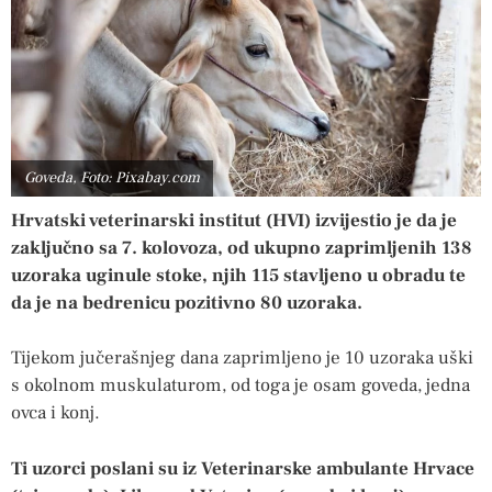
Goveda, Foto: Pixabay.com
Hrvatski veterinarski institut (HVI) izvijestio je da je
zaključno sa 7. kolovoza, od ukupno zaprimljenih 138
uzoraka uginule stoke, njih 115 stavljeno u obradu te
da je na bedrenicu pozitivno 80 uzoraka.
Tijekom jučerašnjeg dana zaprimljeno je 10 uzoraka uški
s okolnom muskulaturom, od toga je osam goveda, jedna
ovca i konj.
Ti uzorci poslani su iz Veterinarske ambulante Hrvace