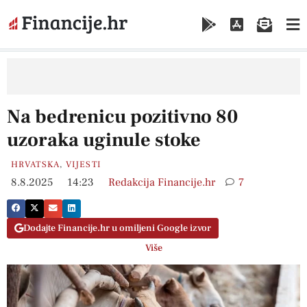
Na bedrenicu pozitivno 80
uzoraka uginule stoke
HRVATSKA
,
VIJESTI
8.8.2025
14:23
Redakcija Financije.hr
7
Dodajte Financije.hr u omiljeni Google izvor
Više