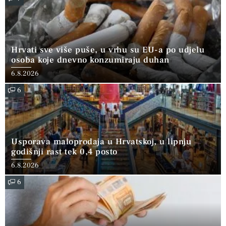
Hrvati sve više puše, u vrhu su EU-a po udjelu
osoba koje dnevno konzumiraju duhan
6.8.2026
6
Usporava maloprodaja u Hrvatskoj, u lipnju
godišnji rast tek 0,4 posto
6.8.2026
6