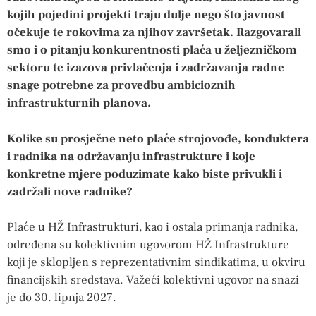
kojih pojedini projekti traju dulje nego što javnost
očekuje te rokovima za njihov završetak. Razgovarali
smo i o pitanju konkurentnosti plaća u željezničkom
sektoru te izazova privlačenja i zadržavanja radne
snage potrebne za provedbu ambicioznih
infrastrukturnih planova.
Kolike su prosječne neto plaće strojovođe, konduktera
i radnika na održavanju infrastrukture i koje
konkretne mjere poduzimate kako biste privukli i
zadržali nove radnike?
Plaće u HŽ Infrastrukturi, kao i ostala primanja radnika,
određena su kolektivnim ugovorom HŽ Infrastrukture
koji je sklopljen s reprezentativnim sindikatima, u okviru
financijskih sredstava. Važeći kolektivni ugovor na snazi
je do 30. lipnja 2027.