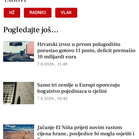
HŽ
,
RADNICI
,
VLAK
Pogledajte još...
Hrvatski izvoz u prvom polugodištu
porastao gotovo 11 posto, deficit premašio
10 milijardi eura
7.8.2026
11:49
Samo tri zemlje u Europi oporezuju
bogatstvo pojedinaca u cjelini
7.8.2026
10:43
Jačanje El Niña prijeti novim rastom
cijena hrane, posljedice bi mogla osjetiti i