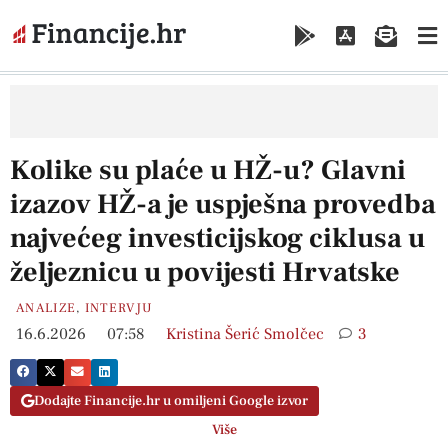
Kolike su plaće u HŽ-u? Glavni
izazov HŽ-a je uspješna provedba
najvećeg investicijskog ciklusa u
željeznicu u povijesti Hrvatske
ANALIZE
,
INTERVJU
16.6.2026
07:58
Kristina Šerić Smolčec
3
Dodajte Financije.hr u omiljeni Google izvor
Više