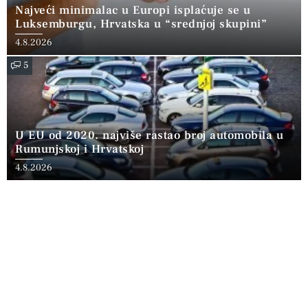
Najveći minimalac u Europi isplaćuje se u
Luksemburgu, Hrvatska u “srednjoj skupini”
4.8.2026
5
U EU od 2020. najviše rastao broj automobila u
Rumunjskoj i Hrvatskoj
4.8.2026