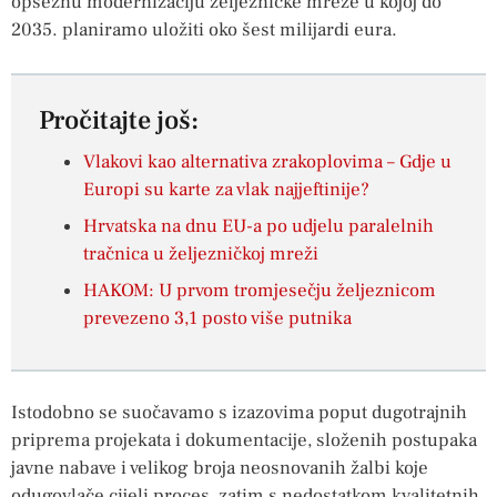
opsežnu modernizaciju željezničke mreže u kojoj do
2035. planiramo uložiti oko šest milijardi eura.
Pročitajte još:
Vlakovi kao alternativa zrakoplovima – Gdje u
Europi su karte za vlak najjeftinije?
Hrvatska na dnu EU-a po udjelu paralelnih
tračnica u željezničkoj mreži
HAKOM: U prvom tromjesečju željeznicom
prevezeno 3,1 posto više putnika
Istodobno se suočavamo s izazovima poput dugotrajnih
priprema projekata i dokumentacije, složenih postupaka
javne nabave i velikog broja neosnovanih žalbi koje
odugovlače cijeli proces, zatim s nedostatkom kvalitetnih