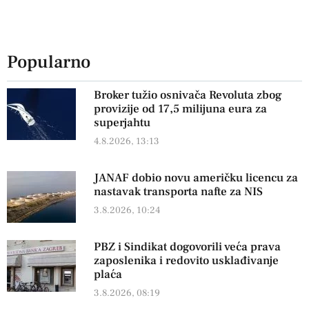
Popularno
Broker tužio osnivača Revoluta zbog
provizije od 17,5 milijuna eura za
superjahtu
4.8.2026, 13:13
JANAF dobio novu američku licencu za
nastavak transporta nafte za NIS
3.8.2026, 10:24
PBZ i Sindikat dogovorili veća prava
zaposlenika i redovito usklađivanje
plaća
3.8.2026, 08:19