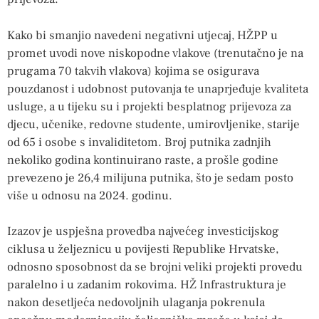
Kako bi smanjio navedeni negativni utjecaj, HŽPP u
promet uvodi nove niskopodne vlakove (trenutačno je na
prugama 70 takvih vlakova) kojima se osigurava
pouzdanost i udobnost putovanja te unaprjeđuje kvaliteta
usluge, a u tijeku su i projekti besplatnog prijevoza za
djecu, učenike, redovne studente, umirovljenike, starije
od 65 i osobe s invaliditetom. Broj putnika zadnjih
nekoliko godina kontinuirano raste, a prošle godine
prevezeno je 26,4 milijuna putnika, što je sedam posto
više u odnosu na 2024. godinu.
Izazov je uspješna provedba najvećeg investicijskog
ciklusa u željeznicu u povijesti Republike Hrvatske,
odnosno sposobnost da se brojni veliki projekti provedu
paralelno i u zadanim rokovima. HŽ Infrastruktura je
nakon desetljeća nedovoljnih ulaganja pokrenula