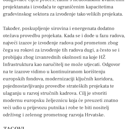
projektanata i izvođača te ograničenim kapacitetima
građevinskog sektora za izvođenje tako velikih projekata.
Također, poskupljenje sirovina i energenata dodatno
otežava provedbu projekata. Kada se i dođe u fazu radova,
najveći izazov je izvođenje radova pod prometom zbog
čega su rokovi za izvođenje tih radova dugi, a često se i
probijaju zbog izvanrednih okolnosti na koje HŽ
Infrastruktura kao naručitelj ne može utjecati. Odgovor
na te izazove vidimo u kontinuiranom korištenju
europskih fondova, modernizaciji ključnih koridora,
pojednostavljivanju provedbe strateških projekata te
ulaganju u razvoj stručnih kadrova. Cilj je stvoriti
modernu europsku željeznicu koja će preuzeti znatno
veći udio u prijevozu putnika i robe te biti nositelj
održivog i zelenog prometnog razvoja Hrvatske.
TAGOVI