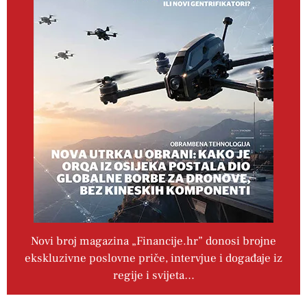
Novi broj magazina „Financije.hr” donosi brojne
ekskluzivne poslovne priče, intervjue i događaje iz
regije i svijeta…