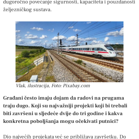
dugoročno povećanje sigurnosti, kapaciteta i pouzdanosti
željezničkog sustava.
Vlak, ilustracija, Foto: Pixabay.com
Građani često imaju dojam da radovi na prugama
traju dugo. Koji su najvažniji projekti koji bi trebali
biti završeni u sljedeće dvije do tri godine i kakva
konkretna poboljšanja mogu očekivati putnici?
Dio najvećih projekata već se približava završetku. Do