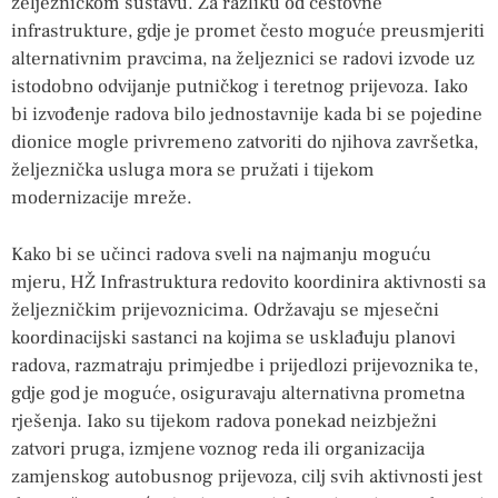
željezničkom sustavu. Za razliku od cestovne
infrastrukture, gdje je promet često moguće preusmjeriti
alternativnim pravcima, na željeznici se radovi izvode uz
istodobno odvijanje putničkog i teretnog prijevoza. Iako
bi izvođenje radova bilo jednostavnije kada bi se pojedine
dionice mogle privremeno zatvoriti do njihova završetka,
željeznička usluga mora se pružati i tijekom
modernizacije mreže.
Kako bi se učinci radova sveli na najmanju moguću
mjeru, HŽ Infrastruktura redovito koordinira aktivnosti sa
željezničkim prijevoznicima. Održavaju se mjesečni
koordinacijski sastanci na kojima se usklađuju planovi
radova, razmatraju primjedbe i prijedlozi prijevoznika te,
gdje god je moguće, osiguravaju alternativna prometna
rješenja. Iako su tijekom radova ponekad neizbježni
zatvori pruga, izmjene voznog reda ili organizacija
zamjenskog autobusnog prijevoza, cilj svih aktivnosti jest