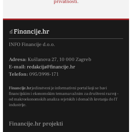
privatnosti
.
INFO Financije d.o.o.
Adresa:
Kušlanova 27, 10 000 Zagreb
E-mail:
redakcija@financije.hr
Telefon:
095/3998-171
Financije.hr
jedinstveni je informativni portal koji se bavi
financijskim i ekonomskim temama važnim za društveni razvoj –
od makroekonomskih analiza svjetskih i domaćih kretanja do IT
industrije.
Financije.hr projekti