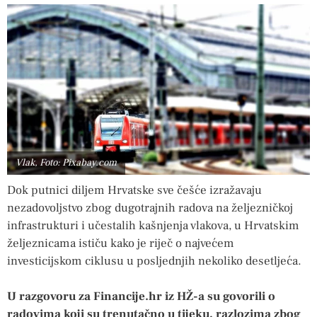
Vlak, Foto: Pixabay.com
Dok putnici diljem Hrvatske sve češće izražavaju
nezadovoljstvo zbog dugotrajnih radova na željezničkoj
infrastrukturi i učestalih kašnjenja vlakova, u Hrvatskim
željeznicama ističu kako je riječ o najvećem
investicijskom ciklusu u posljednjih nekoliko desetljeća.
U razgovoru za Financije.hr iz HŽ-a su govorili o
radovima koji su trenutačno u tijeku, razlozima zbog