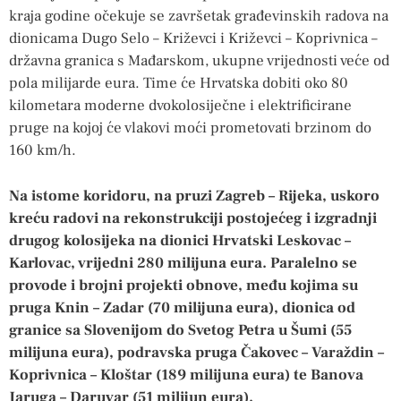
kraja godine očekuje se završetak građevinskih radova na
dionicama Dugo Selo – Križevci i Križevci – Koprivnica –
državna granica s Mađarskom, ukupne vrijednosti veće od
pola milijarde eura. Time će Hrvatska dobiti oko 80
kilometara moderne dvokolosiječne i elektrificirane
pruge na kojoj će vlakovi moći prometovati brzinom do
160 km/h.
Na istome koridoru, na pruzi Zagreb – Rijeka, uskoro
kreću radovi na rekonstrukciji postojećeg i izgradnji
drugog kolosijeka na dionici Hrvatski Leskovac –
Karlovac, vrijedni 280 milijuna eura. Paralelno se
provode i brojni projekti obnove, među kojima su
pruga Knin – Zadar (70 milijuna eura), dionica od
granice sa Slovenijom do Svetog Petra u Šumi (55
milijuna eura), podravska pruga Čakovec – Varaždin –
Koprivnica – Kloštar (189 milijuna eura) te Banova
Jaruga – Daruvar (51 milijun eura).