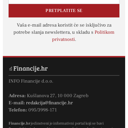
PRETPLATITE SE
Vaša e-mail adresa koristit će se isključivo za
potrebe slanja newslettera, u skladu s
Politikom
privatnosti
.
INFO Financije d.o.o.
Adresa:
Kušlanova 27, 10 000 Zagreb
E-mail:
redakcija@financije.hr
Telefon:
095/3998-171
Financije.hr
jedinstveni je informativni portal koji se bavi