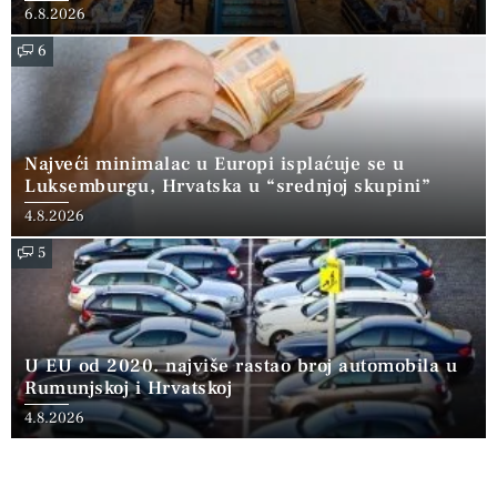
6.8.2026
6
Najveći minimalac u Europi isplaćuje se u
Luksemburgu, Hrvatska u “srednjoj skupini”
4.8.2026
5
U EU od 2020. najviše rastao broj automobila u
Rumunjskoj i Hrvatskoj
4.8.2026