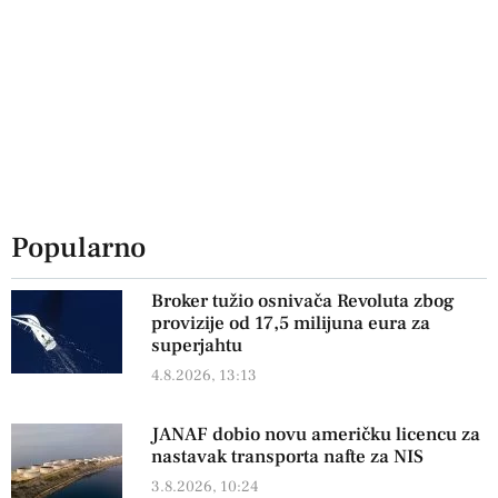
Popularno
Broker tužio osnivača Revoluta zbog
provizije od 17,5 milijuna eura za
superjahtu
4.8.2026, 13:13
JANAF dobio novu američku licencu za
nastavak transporta nafte za NIS
3.8.2026, 10:24