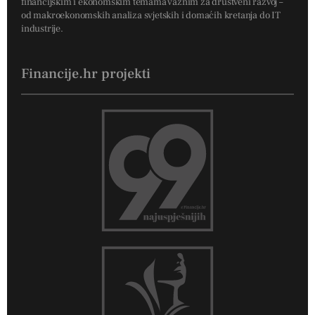
financijskim i ekonomskim temama važnim za društveni razvoj –
od makroekonomskih analiza svjetskih i domaćih kretanja do IT
industrije.
Financije.hr projekti