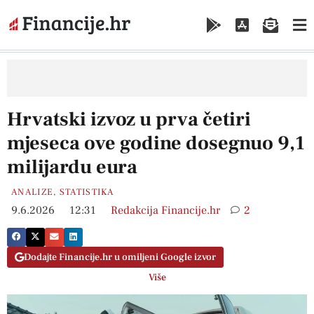
Hrvatski izvoz u prva četiri
mjeseca ove godine dosegnuo 9,1
milijardu eura
ANALIZE
,
STATISTIKA
9.6.2026
12:31
Redakcija Financije.hr
2
Dodajte Financije.hr u omiljeni Google izvor
Više