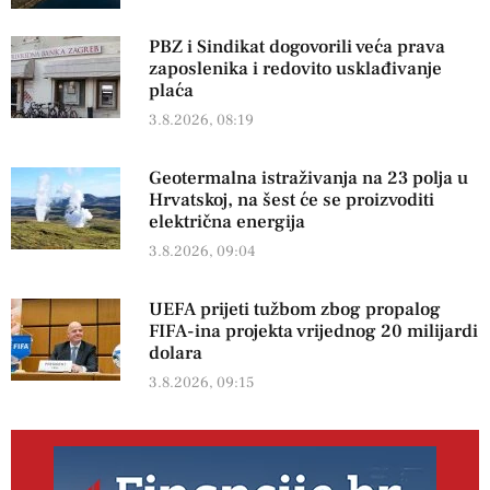
PBZ i Sindikat dogovorili veća prava
zaposlenika i redovito usklađivanje
plaća
3.8.2026, 08:19
Geotermalna istraživanja na 23 polja u
Hrvatskoj, na šest će se proizvoditi
električna energija
3.8.2026, 09:04
UEFA prijeti tužbom zbog propalog
FIFA-ina projekta vrijednog 20 milijardi
dolara
3.8.2026, 09:15