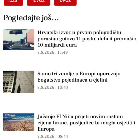
DZS
,
IZVOZ
,
UVOZ
Pogledajte još...
Hrvatski izvoz u prvom polugodištu
porastao gotovo 11 posto, deficit premašio
10 milijardi eura
7.8.2026
11:49
Samo tri zemlje u Europi oporezuju
bogatstvo pojedinaca u cjelini
7.8.2026
10:43
Jačanje El Niña prijeti novim rastom
cijena hrane, posljedice bi mogla osjetiti i
Europa
7.8.2026
08:44