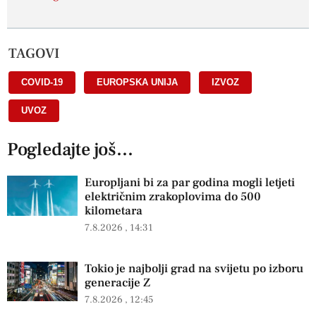
TAGOVI
COVID-19
,
EUROPSKA UNIJA
,
IZVOZ
,
UVOZ
Pogledajte još...
Europljani bi za par godina mogli letjeti
električnim zrakoplovima do 500
kilometara
7.8.2026
14:31
Tokio je najbolji grad na svijetu po izboru
generacije Z
7.8.2026
12:45