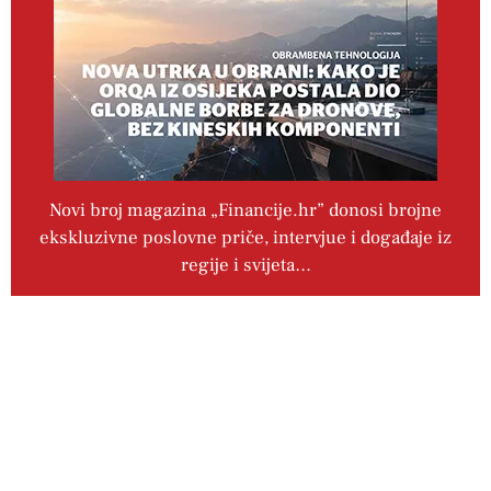
Novi broj magazina „Financije.hr” donosi brojne
ekskluzivne poslovne priče, intervjue i događaje iz
regije i svijeta…