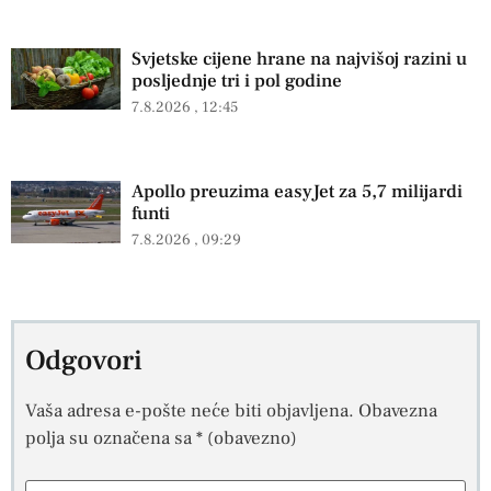
Svjetske cijene hrane na najvišoj razini u
posljednje tri i pol godine
7.8.2026
12:45
Apollo preuzima easyJet za 5,7 milijardi
funti
7.8.2026
09:29
Odgovori
Vaša adresa e-pošte neće biti objavljena.
Obavezna
polja su označena sa
* (obavezno)