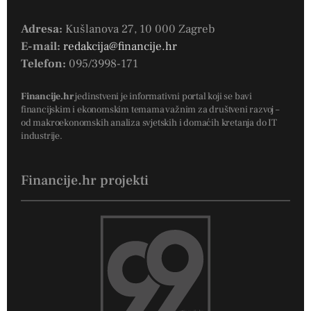
Adresa:
Kušlanova 27, 10 000 Zagreb
E-mail:
redakcija@financije.hr
Telefon:
095/3998-171
Financije.hr
jedinstveni je informativni portal koji se bavi
financijskim i ekonomskim temama važnim za društveni razvoj –
od makroekonomskih analiza svjetskih i domaćih kretanja do IT
industrije.
Financije.hr projekti