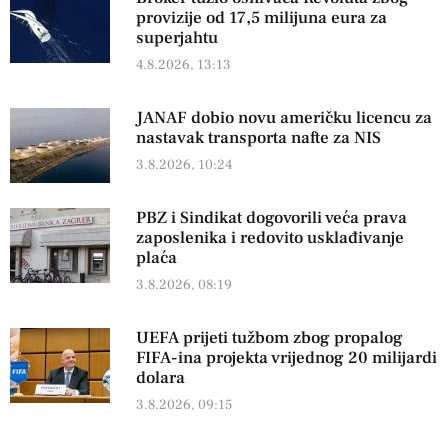
provizije od 17,5 milijuna eura za
superjahtu
4.8.2026, 13:13
JANAF dobio novu američku licencu za
nastavak transporta nafte za NIS
3.8.2026, 10:24
PBZ i Sindikat dogovorili veća prava
zaposlenika i redovito usklađivanje
plaća
3.8.2026, 08:19
UEFA prijeti tužbom zbog propalog
FIFA-ina projekta vrijednog 20 milijardi
dolara
3.8.2026, 09:15