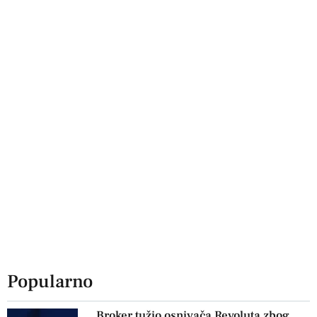
Popularno
Broker tužio osnivača Revoluta zbog