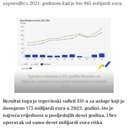
usporedbi s 2021. godinom kad je bio 945 milijardi eura.
Trgovina uslugama u EU, grafika Preuzeto sa:
https://ec.europa.eu/eurostat/web/products-eurostat-
news
Rezultat toga je trgovinski suficit EU-a za usluge koji je
dosegnuo 175 milijardi eura u 2022. godini, što je
najveća vrijednost u posljednjih deset godina, i brz
oporavak od samo devet milijardi eura viška