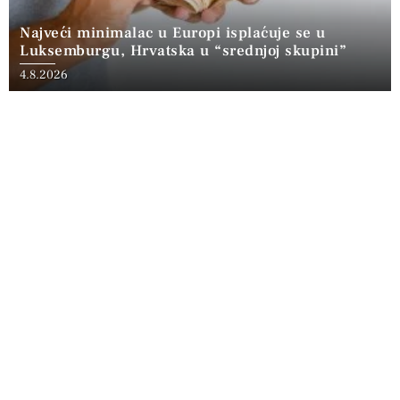
Najveći minimalac u Europi isplaćuje se u
Luksemburgu, Hrvatska u “srednjoj skupini”
4.8.2026