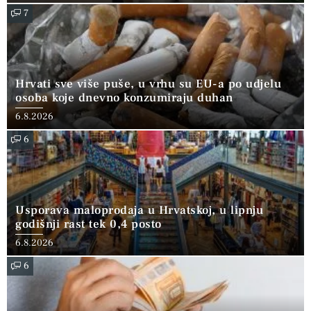
7
Hrvati sve više puše, u vrhu su EU-a po udjelu
osoba koje dnevno konzumiraju duhan
6.8.2026
6
Usporava maloprodaja u Hrvatskoj, u lipnju
godišnji rast tek 0,4 posto
6.8.2026
6