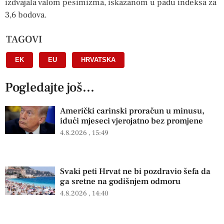
izdvajala valom pesimizma, iskazanom u padu indeksa za
3,6 bodova.
TAGOVI
EK
,
EU
,
HRVATSKA
Pogledajte još...
Američki carinski proračun u minusu,
idući mjeseci vjerojatno bez promjene
4.8.2026
15:49
Svaki peti Hrvat ne bi pozdravio šefa da
ga sretne na godišnjem odmoru
4.8.2026
14:40