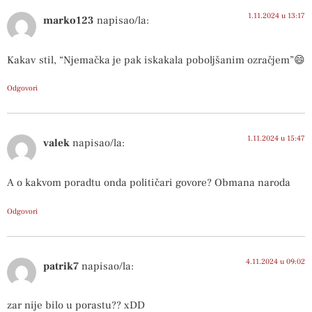
1.11.2024 u 13:17
marko123
napisao/la:
Kakav stil, “Njemačka je pak iskakala poboljšanim ozračjem”😄
Odgovori
1.11.2024 u 15:47
valek
napisao/la:
A o kakvom poradtu onda političari govore? Obmana naroda
Odgovori
4.11.2024 u 09:02
patrik7
napisao/la:
zar nije bilo u porastu?? xDD