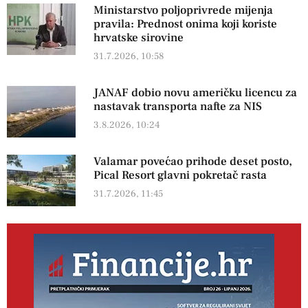
Ministarstvo poljoprivrede mijenja
pravila: Prednost onima koji koriste
hrvatske sirovine
31.7.2026, 10:58
JANAF dobio novu američku licencu za
nastavak transporta nafte za NIS
3.8.2026, 10:24
Valamar povećao prihode deset posto,
Pical Resort glavni pokretač rasta
31.7.2026, 11:45