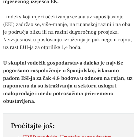
mjesečnog izvješća EK.
I indeks koji mjeri očekivanja vezana uz zapošljavanje
(EEI) zadržao se, više-manje, na rujanskoj razini i na oba
je područja blizu ili na razini dugoročnog prosjeka.
Neizvjesnost u poslovanju izraženija je pak nego u rujnu,
uz rast EUI-ja za otprilike 1,4 boda.
U skupini vodećih gospodarstava daleko je najviše
pogoršano raspoloženje u Španjolskoj, iskazano
padom ESI-ja za čak 4,8 bodova u odnosu na rujan, uz
napomenu da su istraživanja u sektoru usluga i
maloprodaje i među potrošačima privremeno
obustavljena.
Pročitajte još: