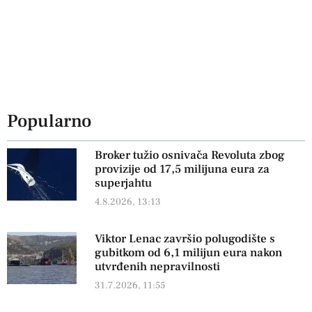
Popularno
Broker tužio osnivača Revoluta zbog
provizije od 17,5 milijuna eura za
superjahtu
4.8.2026, 13:13
Viktor Lenac završio polugodište s
gubitkom od 6,1 milijun eura nakon
utvrđenih nepravilnosti
31.7.2026, 11:55