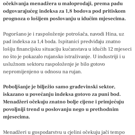
očekivanja menadžera u maloprodaji, prema padu
odgovarajućeg indeksa za 1,8 bodova pod pritiskom
prognoza o lošijem poslovanju u idućim mjesecima.
Pogoršano je i raspoloženje potrošača, navodi Hina, uz
pad indeksa za 1,4 boda. Ispitanici predviđaju znatno
lošiju financijsku situaciju kućanstava u idućih 12 mjeseci
no što je pokazalo rujansko istraživanje. U industriji i u
uslužnom sektoru raspoloženje je bilo gotovo
nepromijenjeno u odnosu na rujan.
Poboljšanje je bilježio samo građevinski sektor,
iskazano u povećanju indeksa gotovo za puni bod.
Menadžeri očekuju znatno bolje cijene i primjećuju
povoljniji trend u poslovanju nego u prethodnim
mjesecima.
Menadžeri u gospodarstvu u cjelini očekuju jači tempo