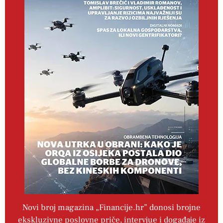
Novi broj magazina „Financije.hr” donosi brojne
ekskluzivne poslovne priče, intervjue i događaje iz