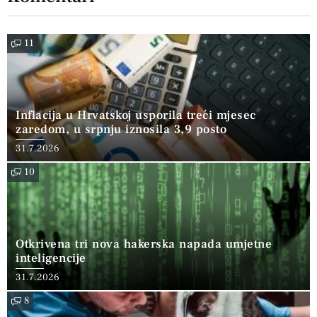
11
Inflacija u Hrvatskoj usporila treći mjesec
zaredom, u srpnju iznosila 3,9 posto
31.7.2026
10
Otkrivena tri nova hakerska napada umjetne
inteligencije
31.7.2026
8