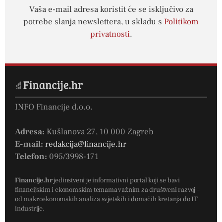
Vaša e-mail adresa koristit će se isključivo za
potrebe slanja newslettera, u skladu s
Politikom
privatnosti
.
INFO Financije d.o.o.
Adresa:
Kušlanova 27, 10 000 Zagreb
E-mail:
redakcija@financije.hr
Telefon:
095/3998-171
Financije.hr
jedinstveni je informativni portal koji se bavi
financijskim i ekonomskim temama važnim za društveni razvoj –
od makroekonomskih analiza svjetskih i domaćih kretanja do IT
industrije.