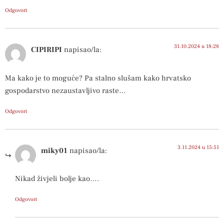
Odgovori
31.10.2024 u 18:28
CIPIRIPI
napisao/la:
Ma kako je to moguće? Pa stalno slušam kako hrvatsko
gospodarstvo nezaustavljivo raste…
Odgovori
3.11.2024 u 15:51
miky01
napisao/la:
Nikad živjeli bolje kao….
Odgovori