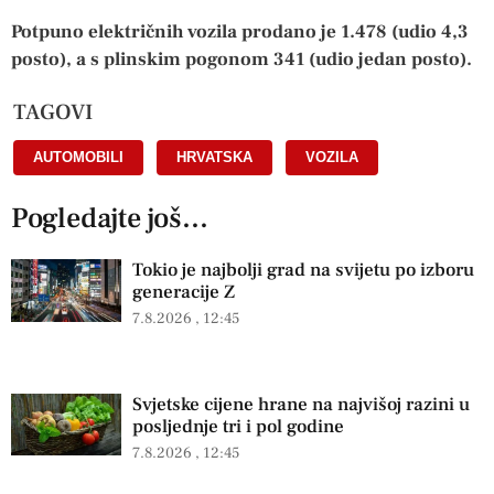
Potpuno električnih vozila prodano je 1.478 (udio 4,3
posto), a s plinskim pogonom 341 (udio jedan posto).
TAGOVI
AUTOMOBILI
,
HRVATSKA
,
VOZILA
Pogledajte još...
Tokio je najbolji grad na svijetu po izboru
generacije Z
7.8.2026
12:45
Svjetske cijene hrane na najvišoj razini u
posljednje tri i pol godine
7.8.2026
12:45