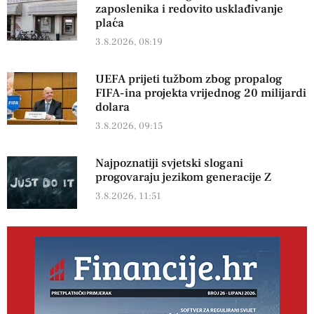
zaposlenika i redovito usklađivanje
plaća
3.8.2026, 08:19
UEFA prijeti tužbom zbog propalog
FIFA-ina projekta vrijednog 20 milijardi
dolara
3.8.2026, 09:15
Najpoznatiji svjetski slogani
progovaraju jezikom generacije Z
3.8.2026, 11:51