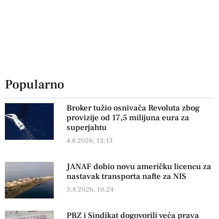
Popularno
Broker tužio osnivača Revoluta zbog
provizije od 17,5 milijuna eura za
superjahtu
4.8.2026, 13:13
JANAF dobio novu američku licencu za
nastavak transporta nafte za NIS
3.8.2026, 10:24
PBZ i Sindikat dogovorili veća prava