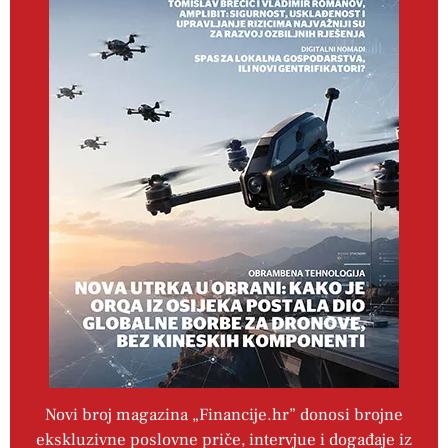
Novi broj magazina „Financije.hr” donosi brojne
ekskluzivne poslovne priče, intervjue i događaje iz