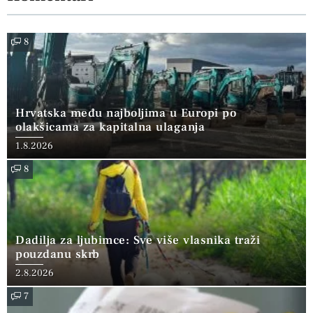
8
Hrvatska među najboljima u Europi po
olakšicama za kapitalna ulaganja
1.8.2026
8
Dadilja za ljubimce: Sve više vlasnika traži
pouzdanu skrb
2.8.2026
7