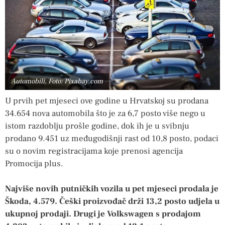
Automobili, Foto: Pixabay.com
U prvih pet mjeseci ove godine u Hrvatskoj su prodana
34.654 nova automobila što je za 6,7 posto više nego u
istom razdoblju prošle godine, dok ih je u svibnju
prodano 9.451 uz međugodišnji rast od 10,8 posto, podaci
su o novim registracijama koje prenosi agencija
Promocija plus.
Najviše novih putničkih vozila u pet mjeseci prodala je
Škoda, 4.579. Češki proizvođač drži 13,2 posto udjela u
ukupnoj prodaji. Drugi je Volkswagen s prodajom