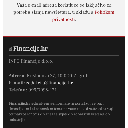
Vaša e-mail adresa koristit će se isključivo za
potrebe slanja newslettera, u skladu s
Politikom
privatnosti
.
INFO Financije d.o.o.
Adresa:
Kušlanova 27, 10 000 Zagreb
E-mail:
redakcija@financije.hr
Telefon:
095/3998-171
Financije.hr
jedinstveni je informativni portal koji se bavi
financijskim i ekonomskim temama važnim za društveni razvoj –
od makroekonomskih analiza svjetskih i domaćih kretanja do IT
industrije.