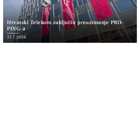
Hrvatski Telekom zaključio preuzimanje PRO-
PING-a
31.7.2026