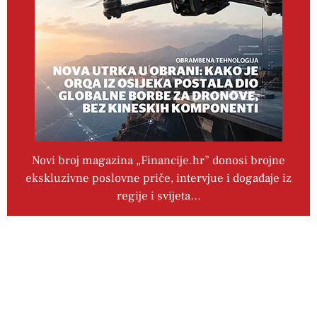
Novi broj magazina „Financije.hr” donosi brojne
ekskluzivne poslovne priče, intervjue i događaje iz
regije i svijeta…