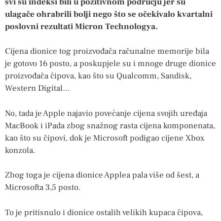
svi su indeksi bili u pozitivnom području jer su
ulagače ohrabrili bolji nego što se očekivalo kvartalni
poslovni rezultati Micron Technologya.
Cijena dionice tog proizvođača računalne memorije bila
je gotovo 16 posto, a poskupjele su i mnoge druge dionice
proizvođača čipova, kao što su Qualcomm, Sandisk,
Western Digital…
No, tada je Apple najavio povećanje cijena svojih uređaja
MacBook i iPada zbog snažnog rasta cijena komponenata,
kao što su čipovi, dok je Microsoft podigao cijene Xbox
konzola.
Zbog toga je cijena dionice Applea pala više od šest, a
Microsofta 3,5 posto.
To je pritisnulo i dionice ostalih velikih kupaca čipova,