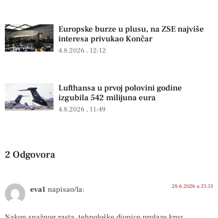
Europske burze u plusu, na ZSE najviše
interesa privukao Končar
4.8.2026
12:12
Lufthansa u prvoj polovini godine
izgubila 542 milijuna eura
4.8.2026
11:49
2 Odgovora
28.6.2026 u 21:13
eva1
napisao/la:
Nakon snažnog rasta, tehnološke dionice prolaze kroz