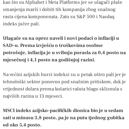
kao što su Alphabet i Meta Platforms jer se ulagači plaše
smanjenja marži i dobiti tih kompanija zbog snažnog
rasta cijena komponenata. Zato su S&P 500 i Nasdaq
indeks jučer pali.
Ulagače su na oprez naveli i novi podaci o inflaciji u
SAD-u. Prema izvješću o troškovima osobne
potrošnje, inflacija je u svibnju porasla za 0,4 posto na
mjesečnoj i 4,1 posto na godišnjoj razini.
Na većini azijskih burzi indeksi su u petak oštro pali jer je
tehnološki sektor ponovno pod snažnim pritiskom, dok je
vrijednost dolara prema košarici valuta blago skliznula s
najviših razina u 13 mjeseci.
MSCI indeks azijsko-pacifičkih dionica bio je u sedam
sati u minusu 3,8 posto, pa je na putu tjednog gubitka
od oko 5,4 posto.