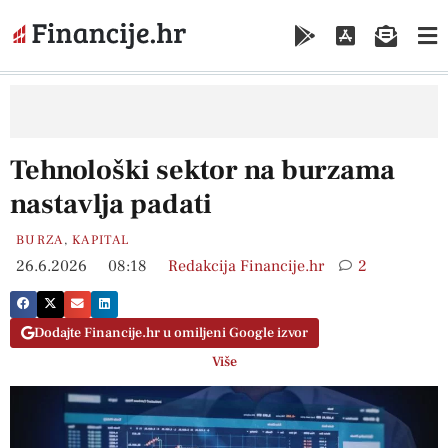
Tehnološki sektor na burzama
nastavlja padati
BURZA
,
KAPITAL
26.6.2026
08:18
Redakcija Financije.hr
2
Dodajte Financije.hr u omiljeni Google izvor
Više