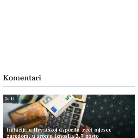
Komentari
11
Inflacija u Hrvatskoj usporila treći mjesec
zaredom, u srpnju iznosila 3,9 posto