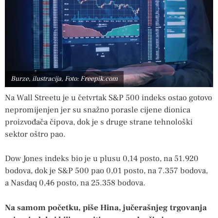
Burze, ilustracija, Foto: Freepik.com
Na Wall Streetu je u četvrtak S&P 500 indeks ostao gotovo
nepromijenjen jer su snažno porasle cijene dionica
proizvođača čipova, dok je s druge strane tehnološki
sektor oštro pao.
Dow Jones indeks bio je u plusu 0,14 posto, na 51.920
bodova, dok je S&P 500 pao 0,01 posto, na 7.357 bodova,
a Nasdaq 0,46 posto, na 25.358 bodova.
Na samom početku, piše Hina, jučerašnjeg trgovanja