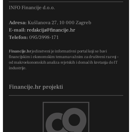
INFO Financije d.o.o.
Adresa:
Kušlanova 27, 10 000 Zagreb
E-mail:
redakcija@financije.hr
Telefon:
095/3998-171
Financije.hr
jedinstveni je informativni portal koji se bavi
financijskim i ekonomskim temama važnim za društveni razvoj –
od makroekonomskih analiza svjetskih i domaćih kretanja do IT
industrije.
Financije.hr projekti