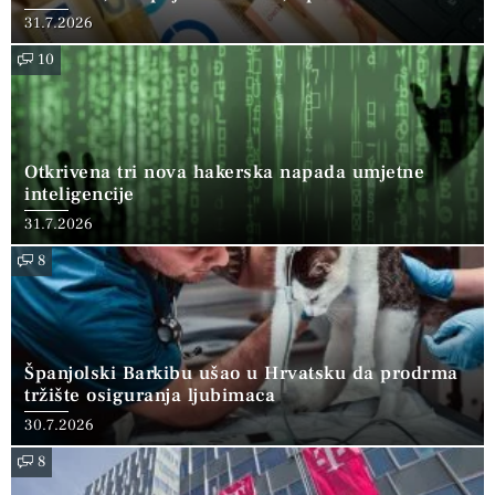
31.7.2026
10
Otkrivena tri nova hakerska napada umjetne
inteligencije
31.7.2026
8
Španjolski Barkibu ušao u Hrvatsku da prodrma
tržište osiguranja ljubimaca
30.7.2026
8