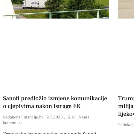
Sanofi predložio izmjene komunikacije
Trump
o cjepivima nakon istrage EK
milij
lijek
Redakcija Financije.hr
9.7.2026
15:10
Nema
komentara
Redakcij