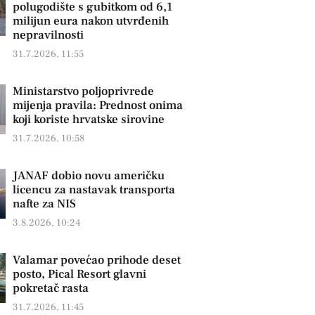
polugodište s gubitkom od 6,1
milijun eura nakon utvrđenih
nepravilnosti
31.7.2026, 11:55
Ministarstvo poljoprivrede
mijenja pravila: Prednost onima
koji koriste hrvatske sirovine
31.7.2026, 10:58
JANAF dobio novu američku
licencu za nastavak transporta
nafte za NIS
3.8.2026, 10:24
Valamar povećao prihode deset
posto, Pical Resort glavni
pokretač rasta
31.7.2026, 11:45