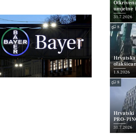
Otkriven
umjetne i
31.7.2026
8
Hrvatska
olakšica
1.8.2026
8
Hrvatski
PRO-PIN
31.7.2026