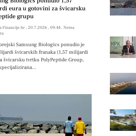
ng Biologics ponudio 1,57
rdi eura u gotovini za švicarsku
eptide grupu
a Financije.hr
20.7.2026
09:44
Nema
ra
orejski Samsung Biologics ponudio je
lijardi švicarskih franaka (1,57 milijardi
a švicarsku tvrtku PolyPeptide Group,
 specijalizirana