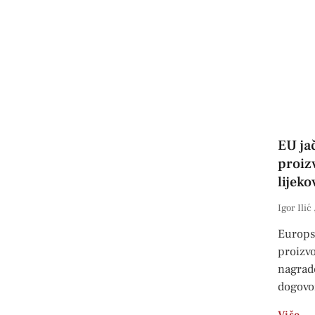
EU ja
proiz
lijeko
Igor Ilić
Europsk
proizvo
nagrade
dogovo