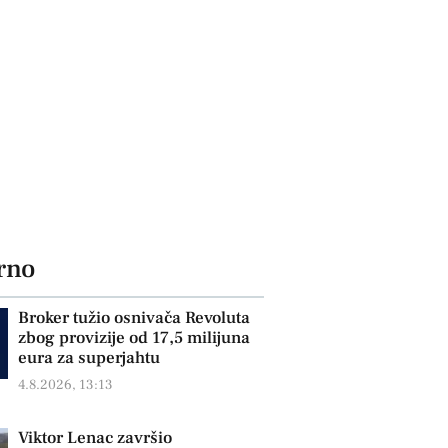
rno
Broker tužio osnivača Revoluta
zbog provizije od 17,5 milijuna
eura za superjahtu
4.8.2026, 13:13
Viktor Lenac završio