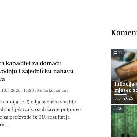
Koment
11
ča kapacitet za domaću
vodnju i zajedničku nabavu
va
Inflacija
mjesec z
13.5.2026
11:39
Nema komentara
posto
31.7.2026
a unija (EU) cilja osnažiti vlastitu
10
dnju lijekova kroz državne potpore i
 za proizvode iz EU, rezultat je
ra