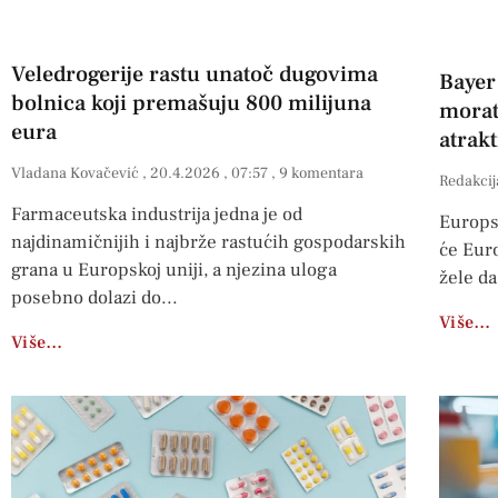
Veledrogerije rastu unatoč dugovima
Bayer
bolnica koji premašuju 800 milijuna
morati
eura
atrakt
Vladana Kovačević
20.4.2026
07:57
9 komentara
Redakcij
Farmaceutska industrija jedna je od
Europs
najdinamičnijih i najbrže rastućih gospodarskih
će Euro
grana u Europskoj uniji, a njezina uloga
žele da
posebno dolazi do
Više…
Više…