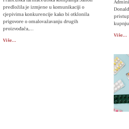
Francuska farmaceutska kompanija Sanofi
Admini
predložila je izmjene u komunikaciji o
Donald
cjepivima konkurencije kako bi otklonila
pristup
prigovore o omalovažavanju drugih
kupnju
proizvođača,
Više…
Više…