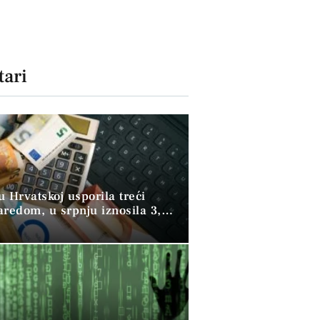
ari
 u Hrvatskoj usporila treći
aredom, u srpnju iznosila 3,9