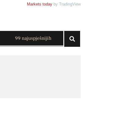
Markets today
by TradingView
99 najuspješnijih