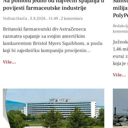
Na pomolu jedno od najvećih spajanja u
Samsu
povijesti farmaceutske industrije
milija
PolyP
Vedran Harča
3.8.2026
11:49
2 komentara
Redakcij
Britanski farmaceutski div AstraZeneca
komenta
razmatra spajanje sa svojim američkim
Južnok
konkurentom Bristol Myers Squibbom, u poslu
1,46 mi
koji bi zajedničku kompaniju procijenio
eura) z
Više…
koja je
Više…