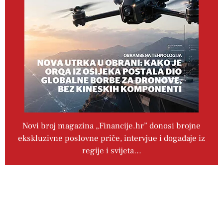
Novi broj magazina „Financije.hr” donosi brojne
ekskluzivne poslovne priče, intervjue i događaje iz
regije i svijeta…