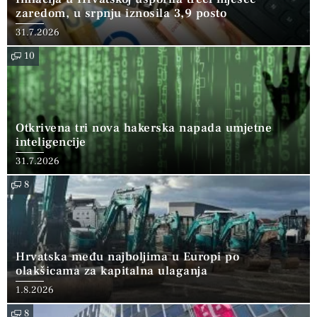
zaredom, u srpnju iznosila 3,9 posto
31.7.2026
10
Otkrivena tri nova hakerska napada umjetne
inteligencije
31.7.2026
8
Hrvatska među najboljima u Europi po
olakšicama za kapitalna ulaganja
1.8.2026
8