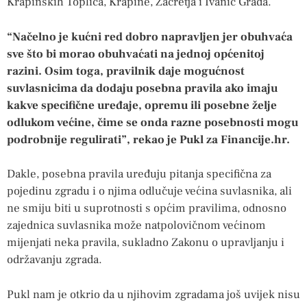
Krapinskih Toplica, Krapine, Začretja i Ivanić Grada.
“Načelno je kućni red dobro napravljen jer obuhvaća
sve što bi morao obuhvaćati na jednoj općenitoj
razini. Osim toga, pravilnik daje mogućnost
suvlasnicima da dodaju posebna pravila ako imaju
kakve specifične uređaje, opremu ili posebne želje
odlukom većine, čime se onda razne posebnosti mogu
podrobnije regulirati”, rekao je Pukl za Financije.hr.
Dakle, posebna pravila uređuju pitanja specifična za
pojedinu zgradu i o njima odlučuje većina suvlasnika, ali
ne smiju biti u suprotnosti s općim pravilima, odnosno
zajednica suvlasnika može natpolovičnom većinom
mijenjati neka pravila, sukladno Zakonu o upravljanju i
održavanju zgrada.
Pukl nam je otkrio da u njihovim zgradama još uvijek nisu