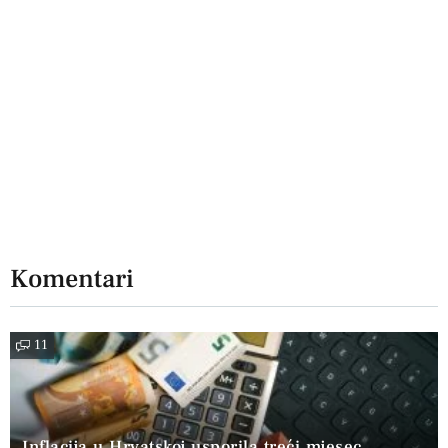
Komentari
11
Inflacija u Hrvatskoj usporila treći mjesec