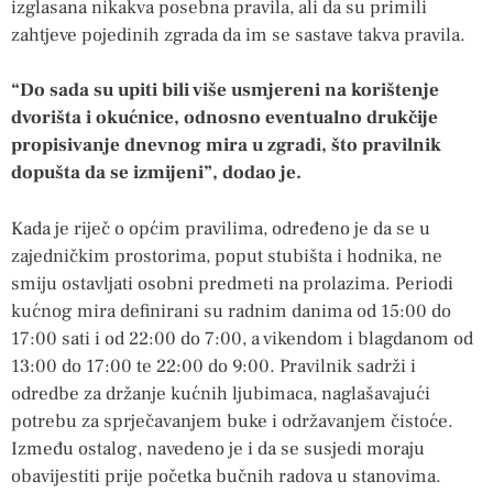
izglasana nikakva posebna pravila, ali da su primili
zahtjeve pojedinih zgrada da im se sastave takva pravila.
“Do sada su upiti bili više usmjereni na korištenje
dvorišta i okućnice, odnosno eventualno drukčije
propisivanje dnevnog mira u zgradi, što pravilnik
dopušta da se izmijeni”, dodao je.
Kada je riječ o općim pravilima, određeno je da se u
zajedničkim prostorima, poput stubišta i hodnika, ne
smiju ostavljati osobni predmeti na prolazima. Periodi
kućnog mira definirani su radnim danima od 15:00 do
17:00 sati i od 22:00 do 7:00, a vikendom i blagdanom od
13:00 do 17:00 te 22:00 do 9:00. Pravilnik sadrži i
odredbe za držanje kućnih ljubimaca, naglašavajući
potrebu za sprječavanjem buke i održavanjem čistoće.
Između ostalog, navedeno je i da se susjedi moraju
obavijestiti prije početka bučnih radova u stanovima.