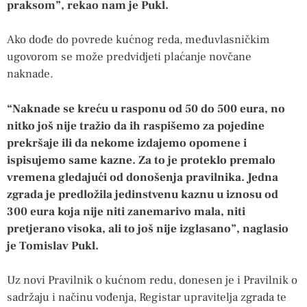
praksom”, rekao nam je Pukl.
Ako dođe do povrede kućnog reda, međuvlasničkim
ugovorom se može predvidjeti plaćanje novčane
naknade.
“Naknade se kreću u rasponu od 50 do 500 eura, no
nitko još nije tražio da ih raspišemo za pojedine
prekršaje ili da nekome izdajemo opomene i
ispisujemo same kazne. Za to je proteklo premalo
vremena gledajući od donošenja pravilnika. Jedna
zgrada je predložila jedinstvenu kaznu u iznosu od
300 eura koja nije niti zanemarivo mala, niti
pretjerano visoka, ali to još nije izglasano”, naglasio
je Tomislav Pukl.
Uz novi Pravilnik o kućnom redu, donesen je i Pravilnik o
sadržaju i načinu vođenja, Registar upravitelja zgrada te