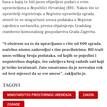
baza u kojoj će biti javno objavljeni podaci o svim
upraviteljima u Republici Hrvatskoj (RH). Nakon što se
upravitelji registriraju u Registru upravitelja zgrada,
otvorit će se mogućnost unosa podataka u Registar
zajednica suvlasnika, prema objašnjenju Gradskog
stambeno-komunalnog gospodarstva Grada Zagreba.
“S obzirom na to da upravljamo s više od 800 zgrada,
načelno nismo zadovoljni s tim pravilnicima. RH traži
unos velikog broja podataka, od kojih se pojedini i
nepotrebno duplaju, što zahtijeva broj radnih sati koji
je teško izračunati. Zato smatramo da je nerealan rok
od šest mjeseci da se sve unese”, zaključio je.
TAGOVI
MINISTARSTVO PROSTORNOG UREĐENJA
,
ZAKON
,
ZGRADE