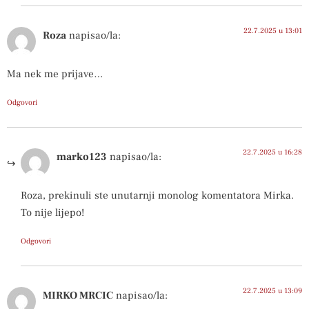
22.7.2025 u 13:01
Roza
napisao/la:
Ma nek me prijave…
Odgovori
22.7.2025 u 16:28
marko123
napisao/la:
Roza, prekinuli ste unutarnji monolog komentatora Mirka.
To nije lijepo!
Odgovori
22.7.2025 u 13:09
MIRKO MRCIC
napisao/la: