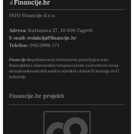
INFO Financije d.o.o.
Adresa:
Kušlanova 27, 10 000 Zagreb
E-mail:
redakcija@financije.hr
Telefon:
095/3998-171
Financije.hr
jedinstveni je informativni portal koji se bavi
financijskim i ekonomskim temama važnim za društveni razvoj –
od makroekonomskih analiza svjetskih i domaćih kretanja do IT
industrije.
Financije.hr projekti