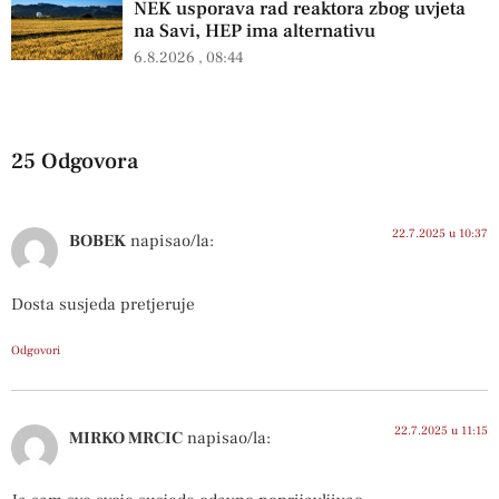
NEK usporava rad reaktora zbog uvjeta
na Savi, HEP ima alternativu
6.8.2026
08:44
25 Odgovora
22.7.2025 u 10:37
BOBEK
napisao/la:
Dosta susjeda pretjeruje
Odgovori
22.7.2025 u 11:15
MIRKO MRCIC
napisao/la: