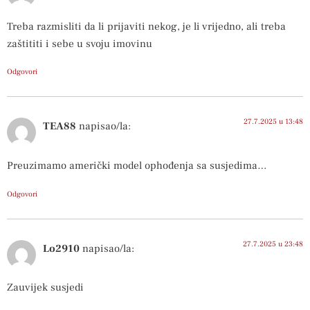
Treba razmisliti da li prijaviti nekog, je li vrijedno, ali treba
zaštititi i sebe u svoju imovinu
Odgovori
27.7.2025 u 13:48
TEA88
napisao/la:
Preuzimamo američki model ophođenja sa susjedima…
Odgovori
27.7.2025 u 23:48
Lo2910
napisao/la:
Zauvijek susjedi