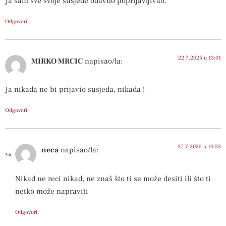
Ja sam sve svoje susjede odavno poprijavljivao.
Odgovori
22.7.2025 u 13:01
MIRKO MRCIC
napisao/la:
Ja nikada ne bi prijavio susjeda, nikada !
Odgovori
27.7.2025 u 10:33
neca
napisao/la:
Nikad ne reci nikad, ne znaš što ti se može desiti ili što ti
netko može napraviti
Odgovori