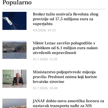
Popularno
Broker tužio osnivača Revoluta zbog
provizije od 17,5 milijuna eura za
superjahtu
4.8.2026, 13:13
Viktor Lenac završio polugodište s
gubitkom od 6,1 milijun eura nakon
utvrđenih nepravilnosti
31.7.2026, 11:55
Ministarstvo poljoprivrede mijenja
pravila: Prednost onima koji koriste
hrvatske sirovine
31.7.2026, 10:58
JANAF dobio novu američku licencu za
nastavak transporta nafte za NIS