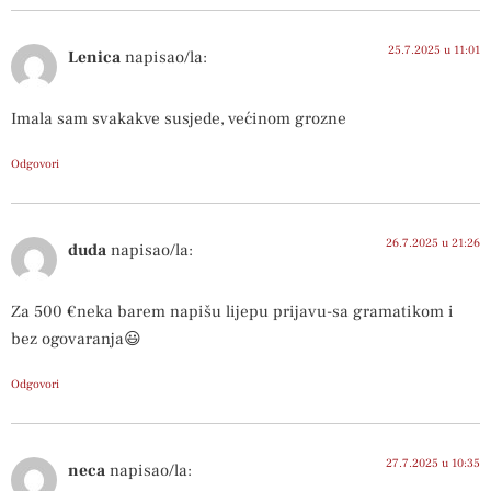
25.7.2025 u 11:01
Lenica
napisao/la:
Imala sam svakakve susjede, većinom grozne
Odgovori
26.7.2025 u 21:26
duda
napisao/la:
Za 500 €neka barem napišu lijepu prijavu-sa gramatikom i
bez ogovaranja😃
Odgovori
27.7.2025 u 10:35
neca
napisao/la: