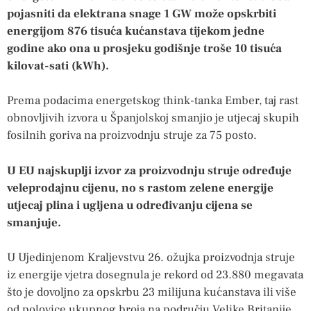
pojasniti da elektrana snage 1 GW može opskrbiti
energijom 876 tisuća kućanstava tijekom jedne
godine ako ona u prosjeku godišnje troše 10 tisuća
kilovat-sati (kWh).
Prema podacima energetskog think-tanka Ember, taj rast
obnovljivih izvora u Španjolskoj smanjio je utjecaj skupih
fosilnih goriva na proizvodnju struje za 75 posto.
U EU najskuplji izvor za proizvodnju struje određuje
veleprodajnu cijenu, no s rastom zelene energije
utjecaj plina i ugljena u određivanju cijena se
smanjuje.
U Ujedinjenom Kraljevstvu 26. ožujka proizvodnja struje
iz energije vjetra dosegnula je rekord od 23.880 megavata
što je dovoljno za opskrbu 23 milijuna kućanstava ili više
od polovice ukupnog broja na području Velike Britanije.