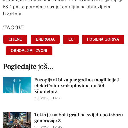
68,4 posto potrošnje struje temeljila na obnovljivim
izvorima.
TAGOVI
CIJENE
,
ENERGIJA
,
EU
,
FOSILNA GORIVA
,
OBNOVLJIVI IZVORI
Pogledajte još...
Europljani bi za par godina mogli letjeti
električnim zrakoplovima do 500
kilometara
7.8.2026
14:31
Tokio je najbolji grad na svijetu po izboru
generacije Z
7.8.2026
12:45