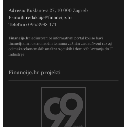
Adresa:
Kušlanova 27, 10 000 Zagreb
E-mail:
redakcija@financije.hr
Telefon:
095/3998-171
Financije.hr
jedinstveni je informativni portal koji se bavi
financijskim i ekonomskim temama važnim za društveni razvoj –
od makroekonomskih analiza svjetskih i domaćih kretanja do IT
industrije.
Financije.hr projekti