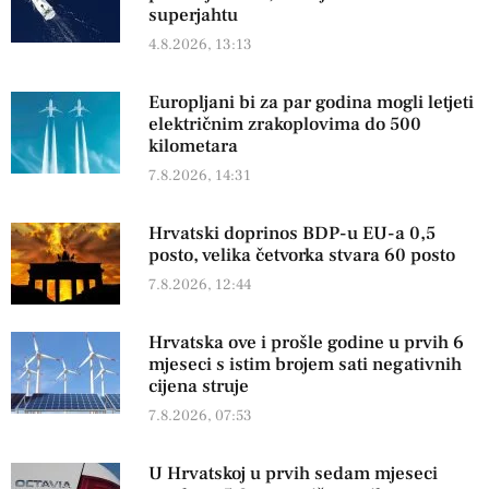
superjahtu
4.8.2026, 13:13
Europljani bi za par godina mogli letjeti
električnim zrakoplovima do 500
kilometara
7.8.2026, 14:31
Hrvatski doprinos BDP-u EU-a 0,5
posto, velika četvorka stvara 60 posto
7.8.2026, 12:44
Hrvatska ove i prošle godine u prvih 6
mjeseci s istim brojem sati negativnih
cijena struje
7.8.2026, 07:53
U Hrvatskoj u prvih sedam mjeseci