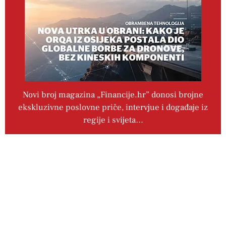
Novi broj magazina „Financije.hr” donosi brojne
ekskluzivne poslovne priče, intervjue i događaje iz
regije i svijeta…