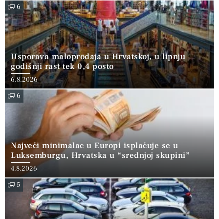
6
Usporava maloprodaja u Hrvatskoj, u lipnju
godišnji rast tek 0,4 posto
6.8.2026
6
Najveći minimalac u Europi isplaćuje se u
Luksemburgu, Hrvatska u “srednjoj skupini”
4.8.2026
5