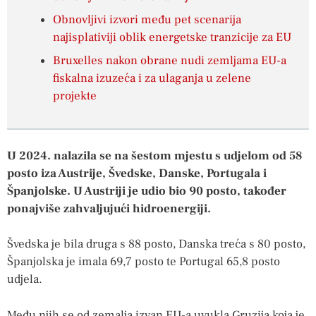
Obnovljivi izvori među pet scenarija
najisplativiji oblik energetske tranzicije za EU
Bruxelles nakon obrane nudi zemljama EU-a
fiskalna izuzeća i za ulaganja u zelene
projekte
U 2024. nalazila se na šestom mjestu s udjelom od 58
posto iza Austrije, Švedske, Danske, Portugala i
Španjolske. U Austriji je udio bio 90 posto, također
ponajviše zahvaljujući hidroenergiji.
Švedska je bila druga s 88 posto, Danska treća s 80 posto,
Španjolska je imala 69,7 posto te Portugal 65,8 posto
udjela.
Među njih se od zemalja izvan EU-a uvukla Gruzija koja je