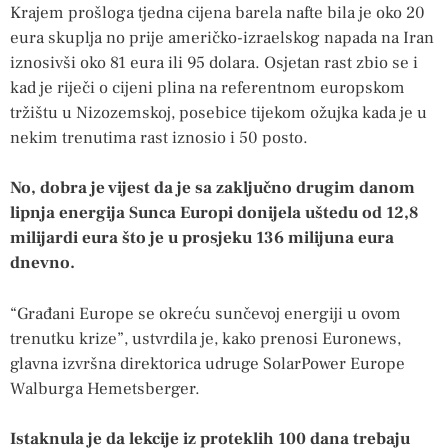
Krajem prošloga tjedna cijena barela nafte bila je oko 20
eura skuplja no prije američko-izraelskog napada na Iran
iznosivši oko 81 eura ili 95 dolara. Osjetan rast zbio se i
kad je riječi o cijeni plina na referentnom europskom
tržištu u Nizozemskoj, posebice tijekom ožujka kada je u
nekim trenutima rast iznosio i 50 posto.
No, dobra je vijest da je sa zaključno drugim danom
lipnja energija Sunca Europi donijela uštedu od 12,8
milijardi eura što je u prosjeku 136 milijuna eura
dnevno.
“Građani Europe se okreću sunčevoj energiji u ovom
trenutku krize”, ustvrdila je, kako prenosi Euronews,
glavna izvršna direktorica udruge SolarPower Europe
Walburga Hemetsberger.
Istaknula je da lekcije iz proteklih 100 dana trebaju